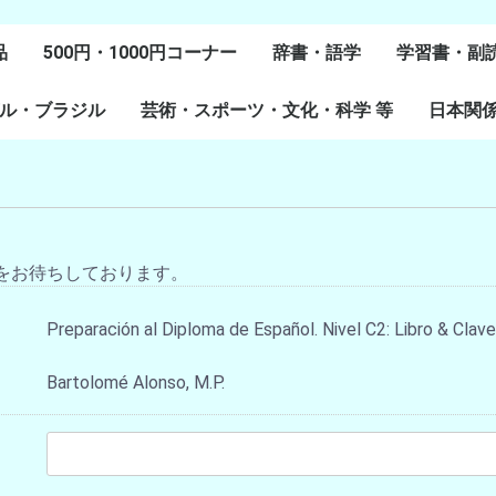
品
500円・1000円コーナー
辞書・語学
学習書・副
ル・ブラジル
芸術・スポーツ・文化・科学 等
スペイン語
ポルトガル語
Lenguas Ibericas
Lenguas Indigenas
スペインの教科書
その他
学習教材
副読本教材
絵本・児童
日本関
ル研究
研究
美術
音楽・舞踊
スポーツ
演劇・映画
料理・食文化
マンガ・コミック
その他
をお待ちしております。
Preparación al Diploma de Español. Nivel C2: Libro & Clav
Bartolomé Alonso, M.P.