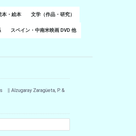
読本・絵本
文学（作品・研究）
書
係
スペイン・中南米映画 DVD 他
スペイン語文学
ポルトガル語文学
カタルーニャ文学
バスク文学
その他
es ∥ Alzugaray Zaragüeta, P. &