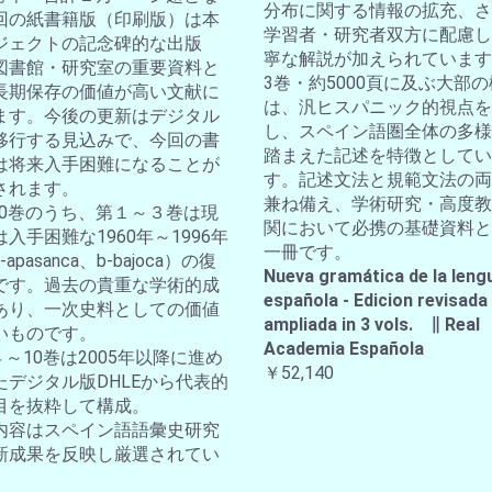
分布に関する情報の拡充、さ
回の紙書籍版（印刷版）は本
学習者・研究者双方に配慮し
ジェクトの記念碑的な出版
寧な解説が加えられています
図書館・研究室の重要資料と
3巻・約5000頁に及ぶ大部
長期保存の価値が高い文献に
は、汎ヒスパニック的視点を
ます。今後の更新はデジタル
し、スペイン語圏全体の多様
移行する見込みで、今回の書
踏まえた記述を特徴としてい
は将来入手困難になることが
す。記述文法と規範文法の両
されます。
兼ね備え、学術研究・高度教
全10巻のうち、第１～３巻は現
関において必携の基礎資料と
入手困難な1960年～1996年
一冊です。
apasanca、b-bajoca）の復
Nueva gramática de la leng
です。過去の貴重な学術的成
española - Edicion revisada
あり、一次史料としての価値
ampliada in 3 vols. ∥ Real
いものです。
Academia Española
４～10巻は2005年以降に進め
￥52,140
たデジタル版DHLEから代表的
目を抜粋して構成。
内容はスペイン語語彙史研究
新成果を反映し厳選されてい
。