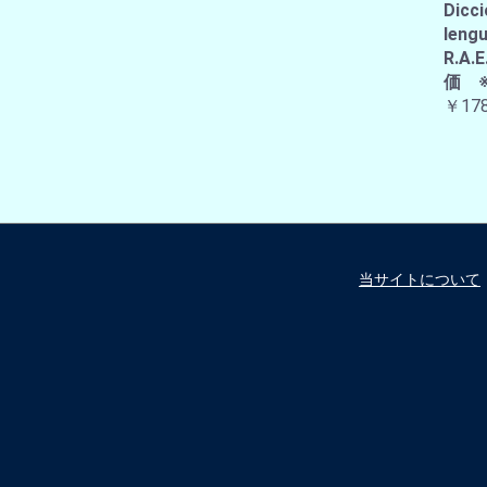
Dicci
lengu
R.
価 
￥178
当サイトについて