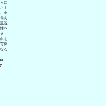
らに
た丁
。全
の構成
重視
性を
ま
面を
育機
なる
ua
 y