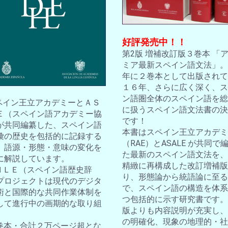
好評発売中！！
第2版 増補改訂版３巻本 「
ミア最新スペイン語文法」。2
年に２巻本として出版されて
１６年、さらに広く深く、ス
ン語圏全体のスペイン語を総
スペイン王立アカデミーとＡＳ
に扱うスペイン語文法書の決
Ｅ（スペイン語アカデミー協
です！
が共同編纂した、スペイン語
本書はスペイン王立アカデミ
彙の歴史を包括的に記録する
（RAE）とASALE が共同で
。語源・形態・意味の変化を
た最新のスペイン語文法を、
に解説しています。
精緻に再構成した改訂増補版
ＤＨＬＥ（スペイン語歴史辞
り、形態論から統語論に至る
プロジェクトは現代のデジタ
で、スペイン語の構造を体系
術と国際的な共同作業体制を
つ包括的に示す研究書です。
して進行中の画期的な取り組
版よりも内容説明が充実し、
の明確化、現象の地理的・社
10巻本・合計２万ページ超とな