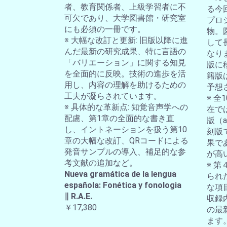
者、教育関係者、上級学習者に不
る今
可欠であり、大学図書館・研究室
プロ
にも必須の一冊です。
物。
※ 大幅な改訂と更新: 旧版以降に進
して
んだ最新の研究成果、特に言語の
なり
「バリエーション」に関する知見
版に
を全面的に反映。技術の進歩を活
籍版
用し、内容の理解を助けるための
予想
工夫が凝らされています。
※ 
※ 具体的な革新点: 知覚音声学への
在では
配慮、第1章の全面的な書き直
版（a-
し、イントネーションを扱う第10
刻版
章の大幅な改訂、QRコードによる
果で
発音サンプルの導入、補足的な参
が高
考文献の追加など。
※ 第
Nueva gramática de la lengua
られ
española: Fonética y fonologia
な項
∥ R.A.E.
収録
￥17,380
の最
ます