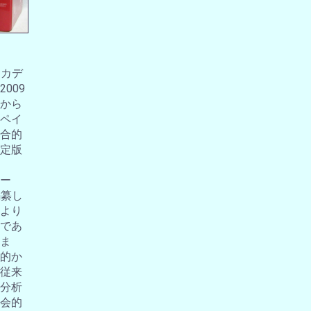
アカデ
009
から
ペイ
合的
定版
ー
編纂し
より
であ
ま
的か
従来
分析
会的