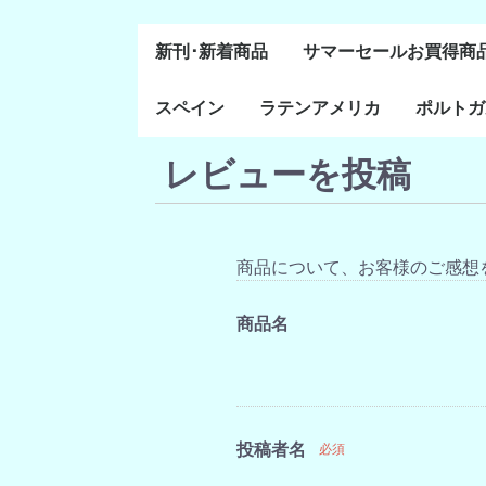
新刊･新着商品
サマーセールお買得商
スペイン
ラテンアメリカ
ポルトガ
通史・全般
８～１５世紀
１６～１８世紀
１８世紀末～２０世紀
20世紀後半以降
レビューを投稿
ラテン・アメリカ全般
メキシコ研究
中米・カリブ研究
キューバ研究
南米諸国
ペルー研究
チリ研究
アルゼンチン研究
ポルトガ
ブラジル
前半
商品について、お客様のご感想
商品名
投稿者名
必須