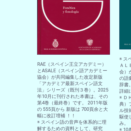
※ 
RAE（スペイン王立アカデミー）
ＡＬ
とASALE（スペイン語アカデミー
会）
協会）が共同編集した改定新版
の語
「アカデミア最新スペイン語文
辞書
法」シリーズ（既刊３巻）。2025
詳細
年10月に刊行された本書は、その
※ 
第4巻（最終巻）です。 2011年版
典）
の 555頁から 新版は 700頁余と大
ル技
幅に改訂増補 ！！
駆使
※ スペイン語の音声を体系的に理
み。
解するための資料として、研究
※ 