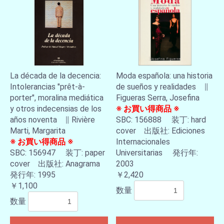
La década de la decencia:
Moda española: una historia
Intolerancias "prêt-à-
de sueños y realidades ∥
porter", moralina mediática
Figueras Serra, Josefina
y otros indecensias de los
※ お買い得商品 ※
años noventa ∥ Rivière
SBC: 156888 装丁: hard
Marti, Margarita
cover 出版社: Ediciones
※ お買い得商品 ※
Internacionales
SBC: 156947 装丁: paper
Universitarias 発行年:
cover 出版社: Anagrama
2003
発行年: 1995
￥2,420
￥1,100
数量
数量