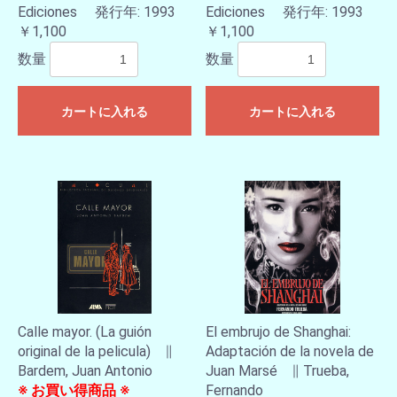
Ediciones 発行年: 1993
Ediciones 発行年: 1993
￥1,100
￥1,100
数量
数量
カートに入れる
カートに入れる
Calle mayor. (La guión
El embrujo de Shanghai:
original de la pelicula) ∥
Adaptación de la novela de
Bardem, Juan Antonio
Juan Marsé ∥ Trueba,
※ お買い得商品 ※
Fernando