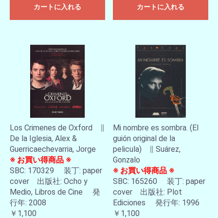
カートに入れる
カートに入れる
Los Crimenes de Oxford ∥
Mi nombre es sombra. (El
De la Iglesia, Alex &
guión original de la
Guerricaechevarria, Jorge
pelicula) ∥ Suárez,
※ お買い得商品 ※
Gonzalo
SBC: 170329 装丁: paper
※ お買い得商品 ※
cover 出版社: Ocho y
SBC: 165260 装丁: paper
Medio, Libros de Cine 発
cover 出版社: Plot
行年: 2008
Ediciones 発行年: 1996
￥1,100
￥1,100