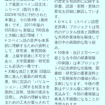
の歴史を包括的に記録する
ミア最新スペイン語文法」
辞書。語源・形態・意味の
シリーズ（既刊３巻）。
変化を詳細に解説していま
2025年10月に刊行された
す。
本書は、その第4巻（最終
※ ＤＨＬＥ（スペイン語歴
巻）です。 2011年版の
史辞典）プロジェクトは現
555頁から 新版は 700頁余
代のデジタル技術と国際的
と大幅に改訂増補 ！！
な共同作業体制を駆使して
※ スペイン語の音声を体系
進行中の画期的な取り組
的に理解するための資料と
み。
して、研究者、教育関係
※ 10巻本・合計２万ページ
者、上級学習者に不可欠で
超となる今回の紙書籍版
あり、大学図書館・研究室
（印刷版）は本プロジェク
にも必須の一冊です。
トの記念碑的な出版物。図
※ 大幅な改訂と更新: 旧版以
書館・研究室の重要資料と
降に進んだ最新の研究成
して長期保存の価値が高い
果、特に言語の「バリエー
文献になります。今後の更
ション」に関する知見を全
新はデジタル版に移行する
面的に反映。技術の進歩を
見込みで、今回の書籍版は
活用し、内容の理解を助け
将来入手困難になることが
るための工夫が凝らされて
予想されます。