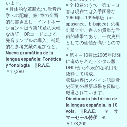
います。
※ 全10巻のうち、第１～３
※ 具体的な革新点: 知覚音声
巻は現在では入手困難な
学への配慮、第1章の全面
1960年～1996年版（a-
的な書き直し、イントネー
apasanca、b-bajoca）の復
ションを扱う第10章の大幅
刻版です。過去の貴重な学
な改訂、QRコードによる
術的成果であり、一次史料
発音サンプルの導入、補足
としての価値が高いもので
的な参考文献の追加など。
す。
Nueva gramática de la
※ 第４～10巻は2005年以降
lengua española: Fonética
に進められたデジタル版
y fonologia ∥ R.A.E.
DHLEから代表的な項目を
￥17,380
抜粋して構成。
収録内容はスペイン語語彙
史研究の最新成果を反映し
厳選されています。
Diccionario histórico de
la lengua española. in 10
vols. ∥ R.A.E. ※ サ
マーセール特価 ※
￥178,200