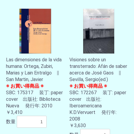
Las dimensiones de la vida
Visiones sobre un
humana: Ortega, Zubiri,
transterrado: Afán de saber
Marias y Lain Entralgo ∥
acerca de José Gaos ∥
San Martin, Javier
Sevilla, Sergio(ed.)
※ お買い得商品 ※
※ お買い得商品 ※
SBC: 175317 装丁: paper
SBC: 172267 装丁: paper
cover 出版社: Biblioteca
cover 出版社:
Nueva 発行年: 2010
Iberoamericana
￥3,410
K.D.Vervuert 発行年:
2008
数量
￥3,630