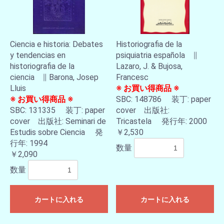
Ciencia e historia: Debates
Historiografia de la
y tendencias en
psiquiatria española ∥
historiografia de la
Lazaro, J. & Bujosa,
ciencia ∥ Barona, Josep
Francesc
Lluis
※ お買い得商品 ※
※ お買い得商品 ※
SBC: 148786 装丁: paper
SBC: 131335 装丁: paper
cover 出版社:
cover 出版社: Seminari de
Tricastela 発行年: 2000
Estudis sobre Ciencia 発
￥2,530
行年: 1994
数量
￥2,090
数量
カートに入れる
カートに入れる