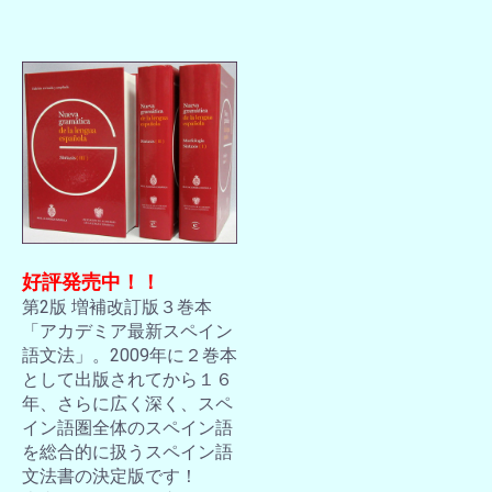
好評発売中！！
第2版 増補改訂版３巻本
「アカデミア最新スペイン
語文法」。2009年に２巻本
として出版されてから１６
年、さらに広く深く、スペ
イン語圏全体のスペイン語
を総合的に扱うスペイン語
文法書の決定版です！