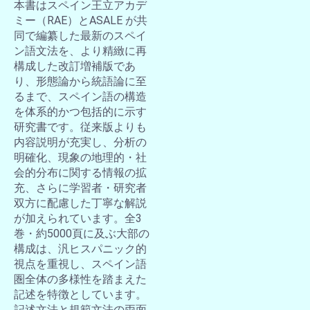
本書はスペイン王立アカデ
ミー（RAE）とASALE が共
同で編纂した最新のスペイ
ン語文法を、より精緻に再
構成した改訂増補版であ
り、形態論から統語論に至
るまで、スペイン語の構造
を体系的かつ包括的に示す
研究書です。従来版よりも
内容説明が充実し、分析の
明確化、現象の地理的・社
会的分布に関する情報の拡
充、さらに学習者・研究者
双方に配慮した丁寧な解説
が加えられています。全3
巻・約5000頁に及ぶ大部の
構成は、汎ヒスパニック的
視点を重視し、スペイン語
圏全体の多様性を踏まえた
記述を特徴としています。
記述文法と規範文法の両面