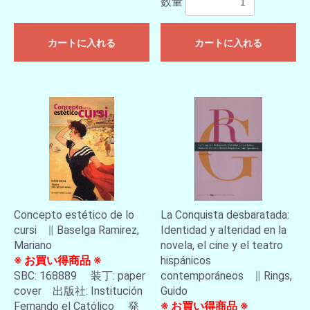
数量
カートに入れる
カートに入れる
Concepto estético de lo
La Conquista desbaratada:
cursi ∥ Baselga Ramirez,
Identidad y alteridad en la
Mariano
novela, el cine y el teatro
※ お買い得商品 ※
hispánicos
SBC: 168889 装丁: paper
contemporáneos ∥ Rings,
cover 出版社: Institución
Guido
Fernando el Católico 発
※ お買い得商品 ※