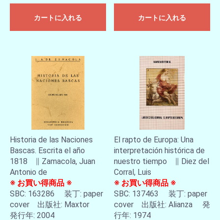
カートに入れる
カートに入れる
Historia de las Naciones
El rapto de Europa: Una
Bascas. Escrita el año
interpretación histórica de
1818 ∥ Zamacola, Juan
nuestro tiempo ∥ Diez del
Antonio de
Corral, Luis
※ お買い得商品 ※
※ お買い得商品 ※
SBC: 163286 装丁: paper
SBC: 137463 装丁: paper
cover 出版社: Maxtor
cover 出版社: Alianza 発
発行年: 2004
行年: 1974