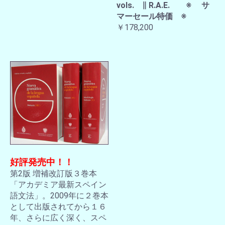
vols. ∥ R.A.E. ※ サ
マーセール特価 ※
￥178,200
好評発売中！！
第2版 増補改訂版３巻本
「アカデミア最新スペイン
語文法」。2009年に２巻本
として出版されてから１６
年、さらに広く深く、スペ