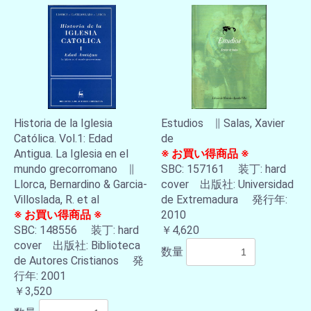
Historia de la Iglesia
Estudios ∥ Salas, Xavier
Católica. Vol.1: Edad
de
Antigua. La Iglesia en el
※ お買い得商品 ※
mundo grecorromano ∥
SBC: 157161 装丁: hard
Llorca, Bernardino & Garcia-
cover 出版社: Universidad
Villoslada, R. et al
de Extremadura 発行年:
※ お買い得商品 ※
2010
SBC: 148556 装丁: hard
￥4,620
cover 出版社: Biblioteca
数量
de Autores Cristianos 発
行年: 2001
￥3,520