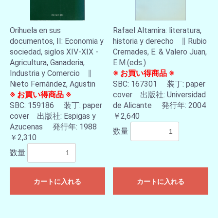
Orihuela en sus
Rafael Altamira: literatura,
documentos, II: Economia y
historia y derecho ∥ Rubio
sociedad, siglos XIV-XIX -
Cremades, E. & Valero Juan,
Agricultura, Ganaderia,
E.M.(eds.)
Industria y Comercio ∥
※ お買い得商品 ※
Nieto Fernández, Agustin
SBC: 167301 装丁: paper
※ お買い得商品 ※
cover 出版社: Universidad
SBC: 159186 装丁: paper
de Alicante 発行年: 2004
cover 出版社: Espigas y
￥2,640
Azucenas 発行年: 1988
数量
￥2,310
数量
カートに入れる
カートに入れる