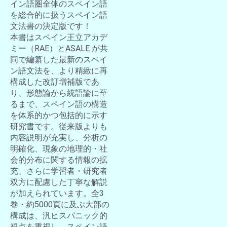
イン語圏全体のスペイン語
を総合的に扱うスペイン語
文法書の決定版です！
本書はスペイン王立アカデ
ミー（RAE）とASALE が共
同で編纂した最新のスペイ
ン語文法を、より精緻に再
構成した改訂増補版であ
り、形態論から統語論に至
るまで、スペイン語の構造
を体系的かつ包括的に示す
研究書です。従来版よりも
内容説明が充実し、分析の
明確化、現象の地理的・社
会的分布に関する情報の拡
充、さらに学習者・研究者
双方に配慮した丁寧な解説
が加えられています。全3
巻・約5000頁に及ぶ大部の
構成は、汎ヒスパニック的
視点を重視し、スペイン語