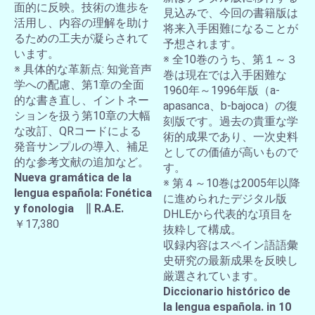
面的に反映。技術の進歩を
見込みで、今回の書籍版は
活用し、内容の理解を助け
将来入手困難になることが
るための工夫が凝らされて
予想されます。
います。
※ 全10巻のうち、第１～３
※ 具体的な革新点: 知覚音声
巻は現在では入手困難な
学への配慮、第1章の全面
1960年～1996年版（a-
的な書き直し、イントネー
apasanca、b-bajoca）の復
ションを扱う第10章の大幅
刻版です。過去の貴重な学
な改訂、QRコードによる
術的成果であり、一次史料
発音サンプルの導入、補足
としての価値が高いもので
的な参考文献の追加など。
す。
Nueva gramática de la
※ 第４～10巻は2005年以降
lengua española: Fonética
に進められたデジタル版
y fonologia ∥ R.A.E.
DHLEから代表的な項目を
￥17,380
抜粋して構成。
収録内容はスペイン語語彙
史研究の最新成果を反映し
厳選されています。
Diccionario histórico de
la lengua española. in 10