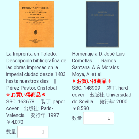
La Imprenta en Toledo:
Homenaje a D. José Luis
Descripción bibliográfica de
Comellas ∥ Ramos
las obras impresas en la
Santana, A. & Morales
imperial ciudad desde 1483
Moya, A. et al
hasta nuestros dias ∥
※ お買い得商品 ※
Pérez Pastor, Cristóbal
SBC: 148909 装丁: hard
※ お買い得商品 ※
cover 出版社: Universidad
SBC: 163678 装丁: paper
de Sevilla 発行年: 2000
cover 出版社: Paris-
￥8,580
Valencia 発行年: 1997
数量
￥4,070
数量