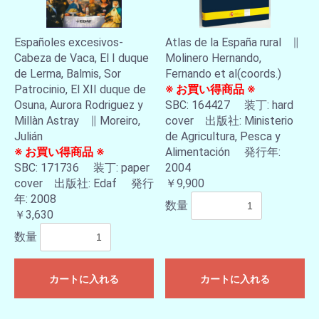
Españoles excesivos-
Atlas de la España rural ∥
Cabeza de Vaca, El I duque
Molinero Hernando,
de Lerma, Balmis, Sor
Fernando et al(coords.)
Patrocinio, El XII duque de
※ お買い得商品 ※
Osuna, Aurora Rodriguez y
SBC: 164427 装丁: hard
Millàn Astray ∥ Moreiro,
cover 出版社: Ministerio
Julián
de Agricultura, Pesca y
※ お買い得商品 ※
Alimentación 発行年:
SBC: 171736 装丁: paper
2004
cover 出版社: Edaf 発行
￥9,900
年: 2008
数量
￥3,630
数量
カートに入れる
カートに入れる