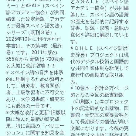
とＡＳＡＬＥ（スペイン語
ミー）とASALE（スペイン
アカデミー協会）が共同編
語アカデミー協会）が共同
纂した、スペイン語の語彙
編集した改定新版「アカデ
の歴史を包括的に記録する
ミア最新スペイン語文法」
辞書。語源・形態・意味の
シリーズ（既刊３巻）。
変化を詳細に解説していま
2025年10月に刊行された
す。
本書は、その第4巻（最終
※ ＤＨＬＥ（スペイン語歴
巻）です。 2011年版の
史辞典）プロジェクトは現
555頁から 新版は 700頁余
代のデジタル技術と国際的
と大幅に改訂増補 ！！
な共同作業体制を駆使して
※ スペイン語の音声を体系
進行中の画期的な取り組
的に理解するための資料と
み。
して、研究者、教育関係
※ 10巻本・合計２万ページ
者、上級学習者に不可欠で
超となる今回の紙書籍版
あり、大学図書館・研究室
（印刷版）は本プロジェク
にも必須の一冊です。
トの記念碑的な出版物。図
※ 大幅な改訂と更新: 旧版以
書館・研究室の重要資料と
降に進んだ最新の研究成
して長期保存の価値が高い
果、特に言語の「バリエー
文献になります。今後の更
ション」に関する知見を全
新はデジタル版に移行する