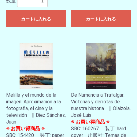
数量
カートに入れる
カートに入れる
Melilla y el mundo de la
De Numancia a Trafalgar:
imágen: Aproximación a la
Victorias y derrotas de
fotografia, el cine y la
nuestra historia ∥ Olaizola,
televisión ∥ Diez Sánchez,
José Luis
Juan
※ お買い得商品 ※
※ お買い得商品 ※
SBC: 160267 装丁: hard
SBC: 154420 装丁: paper
cover 出版社: Temas de