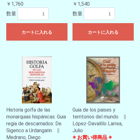
￥1,760
￥1,540
数量
数量
カートに入れる
カートに入れる
Historia golfa de las
Guia de los paises y
monarquias hispánicas: Guia
territorios del mundo ∥
regia de descarriados: De
López-Davalillo Larrea,
Sigerico a Urdangarin ∥
Julio
お買い物を続ける
カートへ進む
Medrano, Diego
※ お買い得商品 ※