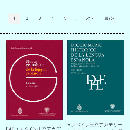
1
2
3
4
5
...
次へ
最後へ
※ スペイン王立アカデミー
RAE（スペイン王立アカデ