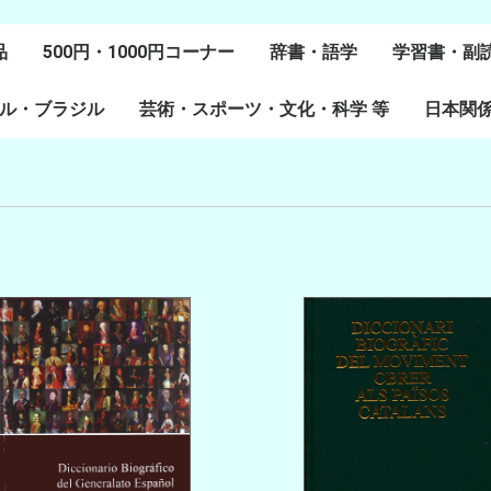
品
500円・1000円コーナー
辞書・語学
学習書・副
ル・ブラジル
芸術・スポーツ・文化・科学 等
スペイン語
ポルトガル語
Lenguas Ibericas
Lenguas Indigenas
スペインの教科書
その他
学習教材
副読本教材
絵本・児童
日本関
ル研究
研究
美術
音楽・舞踊
スポーツ
演劇・映画
料理・食文化
マンガ・コミック
その他