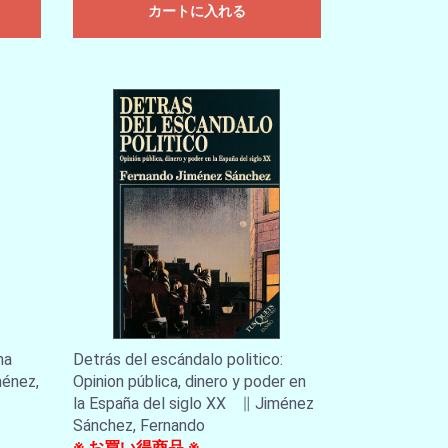
カートに入れる
na
Detrás del escándalo politico:
ménez,
Opinion pública, dinero y poder en
la España del siglo XX ∥ Jiménez
Sánchez, Fernando
※ お買い得商品 ※