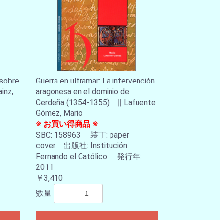
 sobre
Guerra en ultramar: La intervención
inz,
aragonesa en el dominio de
Cerdeña (1354-1355) ∥ Lafuente
Gómez, Mario
※ お買い得商品 ※
SBC: 158963 装丁: paper
cover 出版社: Institución
Fernando el Católico 発行年:
2011
￥3,410
数量