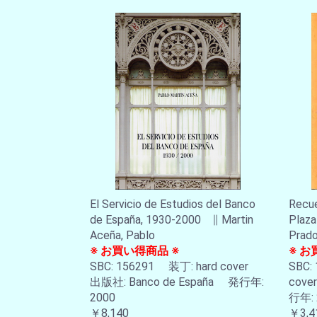
El Servicio de Estudios del Banco
Recue
de España, 1930-2000 ∥ Martin
Plaz
Aceña, Pablo
Prado
※ お買い得商品 ※
※ お
SBC: 156291 装丁: hard cover
SBC:
出版社: Banco de España 発行年:
cove
2000
行年: 
￥8,140
￥3,4