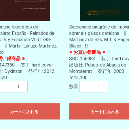
onario biográfico del
Diccionario biogràfic del mov
alato Español: Reinados de
obrer als paisos catalans ∥
s IV y Fernando VII (1788-
Martinez de Sas, M.T. & Pagès
 ∥ Martin-Lanuza Martinez,
Blanch, P.
to
※ お買い得商品 ※
買い得商品 ※
SBC: 158984 装丁: hard c
 147360 装丁: hard cover
出版社: Pubcs. de Abadia de
 Dykinson 発行年: 2012
Montserrat 発行年: 2000
620
￥12,100
数量
カートに入れる
カートに入れる