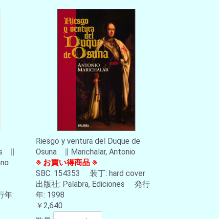
Riesgo y ventura del Duque de
as ∥
Osuna ∥ Marichalar, Antonio
ano
※ お買い得商品 ※
SBC: 154353 装丁: hard cover
出版社: Palabra, Ediciones 発行
行年:
年: 1998
￥2,640