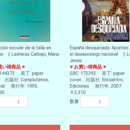
ión secular de la talla en
España desquiciada: Apuntes
a ∥ Lasheras Carbajo, Maria
el desasosiego nacional ∥ La
Jesús
買い得商品 ※
※ お買い得商品 ※
 144372 装丁: paper
SBC: 172392 装丁: paper
r 出版社: Complutense,
cover 出版社: Encuentro,
orial 発行年: 1995
Ediciones 発行年: 2007
90
￥2,310
数量