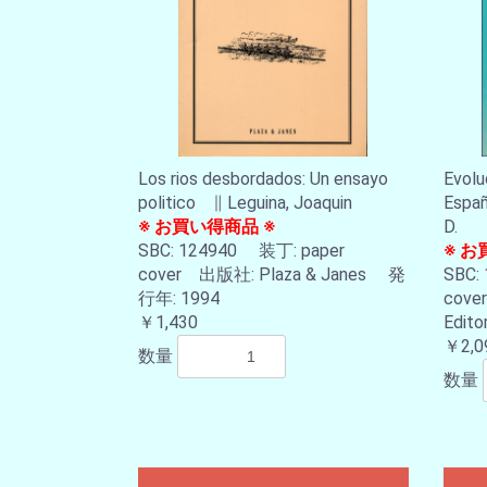
Los rios desbordados: Un ensayo
Evoluc
politico ∥ Leguina, Joaquin
Españ
※ お買い得商品 ※
D.
SBC: 124940 装丁: paper
※ お
cover 出版社: Plaza & Janes 発
SBC:
行年: 1994
cove
￥1,430
Edit
￥2,0
数量
数量