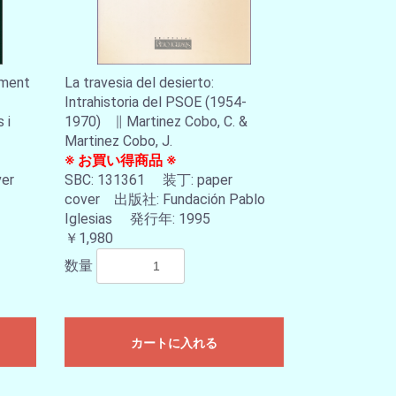
iment
La travesia del desierto:
Intrahistoria del PSOE (1954-
 i
1970) ∥ Martinez Cobo, C. &
Martinez Cobo, J.
※ お買い得商品 ※
over
SBC: 131361 装丁: paper
cover 出版社: Fundación Pablo
Iglesias 発行年: 1995
￥1,980
数量
カートに入れる