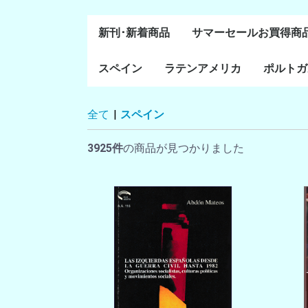
新刊･新着商品
サマーセールお買得商
スペイン
ラテンアメリカ
ポルトガ
通史・全般
８～１５世紀
１６～１８世紀
１８世紀末～２０世紀
20世紀後半以降
ラテン・アメリカ全般
メキシコ研究
中米・カリブ研究
キューバ研究
南米諸国
ペルー研究
チリ研究
アルゼンチン研究
ポルトガ
ブラジル
全て
|
スペイン
前半
3925件
の商品が見つかりました