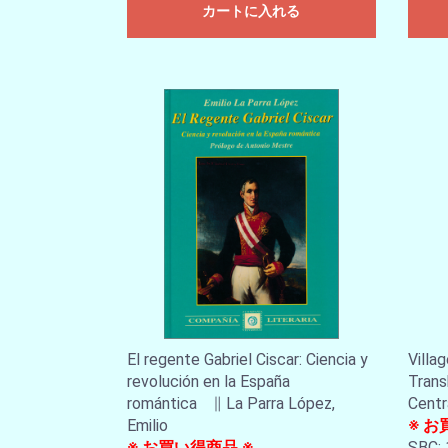
カートに入れる
El regente Gabriel Ciscar: Ciencia y
Villa
revolución en la España
Trans
romántica ∥ La Parra López,
Centr
Emilio
※ お
※ お買い得商品 ※
SBC: