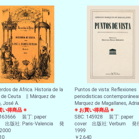
rdos de Africa. Historia de la
Puntos de vista: Reflexiones
a de Ceuta ∥ Márquez de
periodisticas contemporáne
, José A.
Marquez de Magallanes, Adri
買い得商品 ※
※ お買い得商品 ※
 163666 装丁: paper
SBC: 145928 装丁: paper
r 出版社: Paris-Valencia 発
cover 出版社: Verbum 発
2000
1999
10
￥2,640