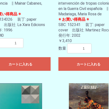
ència ∥ Mainar Cabanes,
intervención de tropas coloni
お買い物を続ける
カートへ進む
en la Guerra Civil española ∥
買い得商品 ※
Madariaga, Maria Rosa de
 134326 装丁: paper
※ お買い得商品 ※
r 出版社: La Xara Edicions
SBC: 152341 装丁: paper
 1996
cover 出版社: Martinez R
40
発行年: 2002
￥3,410
数量
カートに入れる
カートに入れる