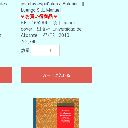
ales
jesuitas españoles a Bolonia ∥
Luengo S.J., Manuel
※ お買い得商品 ※
SBC: 166284 装丁: paper
cover 出版社: Universidad de
oca
Alicante 発行年: 2010
￥3,740
数量
カートに入れる