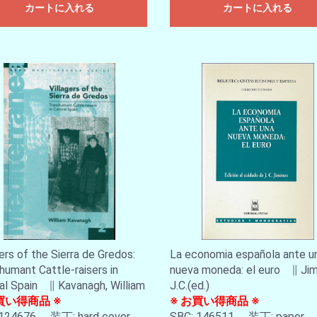
カートに入れる
カートに入れる
gers of the Sierra de Gredos:
La economia española ante u
humant Cattle-raisers in
nueva moneda: el euro ∥ Ji
al Spain ∥ Kavanagh, William
J.C.(ed.)
買い得商品 ※
※ お買い得商品 ※
 124676 装丁: hard cover
SBC: 146511 装丁: paper