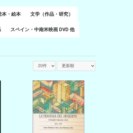
読本・絵本
文学（作品・研究）
書
係
スペイン・中南米映画 DVD 他
スペイン語文学
ポルトガル語文学
カタルーニャ文学
バスク文学
その他