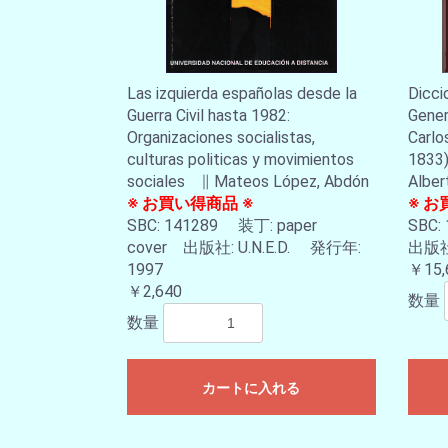
Las izquierda españolas desde la
Dicci
Guerra Civil hasta 1982:
Gener
Organizaciones socialistas,
Carlo
culturas politicas y movimientos
1833)
sociales ∥ Mateos López, Abdón
Alber
※ お買い得商品 ※
※ お
SBC: 141289 装丁: paper
SBC:
cover 出版社: U.N.E.D. 発行年:
出版社:
1997
￥15,
￥2,640
数量
数量
カートに入れる