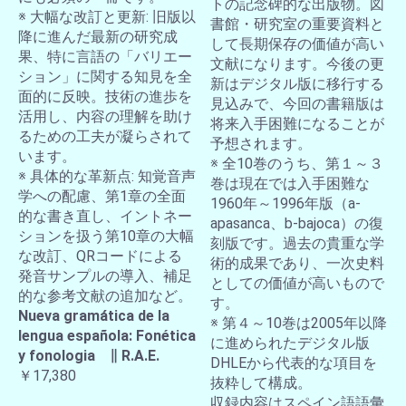
トの記念碑的な出版物。図
※ 大幅な改訂と更新: 旧版以
書館・研究室の重要資料と
降に進んだ最新の研究成
して長期保存の価値が高い
果、特に言語の「バリエー
文献になります。今後の更
ション」に関する知見を全
新はデジタル版に移行する
面的に反映。技術の進歩を
見込みで、今回の書籍版は
活用し、内容の理解を助け
将来入手困難になることが
るための工夫が凝らされて
予想されます。
います。
※ 全10巻のうち、第１～３
※ 具体的な革新点: 知覚音声
巻は現在では入手困難な
学への配慮、第1章の全面
1960年～1996年版（a-
的な書き直し、イントネー
apasanca、b-bajoca）の復
ションを扱う第10章の大幅
刻版です。過去の貴重な学
な改訂、QRコードによる
術的成果であり、一次史料
発音サンプルの導入、補足
としての価値が高いもので
的な参考文献の追加など。
す。
Nueva gramática de la
※ 第４～10巻は2005年以降
lengua española: Fonética
に進められたデジタル版
y fonologia ∥ R.A.E.
DHLEから代表的な項目を
￥17,380
抜粋して構成。
収録内容はスペイン語語彙