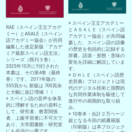
※ スペイン王立アカデミー
RAE（スペイン王立アカデ
とＡＳＡＬＥ（スペイン語
ミー）とASALE（スペイン
アカデミー協会）が共同編
語アカデミー協会）が共同
纂した、スペイン語の語彙
編集した改定新版「アカデ
の歴史を包括的に記録する
ミア最新スペイン語文法」
辞書。語源・形態・意味の
シリーズ（既刊３巻）。
変化を詳細に解説していま
2025年10月に刊行された
す。
本書は、その第4巻（最終
※ ＤＨＬＥ（スペイン語歴
巻）です。 2011年版の
史辞典）プロジェクトは現
555頁から 新版は 700頁余
代のデジタル技術と国際的
と大幅に改訂増補 ！！
な共同作業体制を駆使して
※ スペイン語の音声を体系
進行中の画期的な取り組
的に理解するための資料と
み。
して、研究者、教育関係
※ 10巻本・合計２万ページ
者、上級学習者に不可欠で
超となる今回の紙書籍版
あり、大学図書館・研究室
（印刷版）は本プロジェク
にも必須の一冊です。