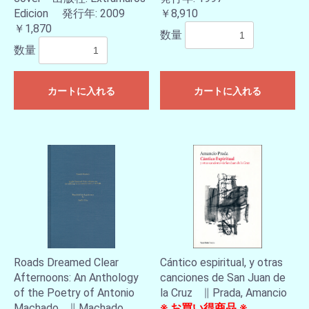
Edicion 発行年: 2009
￥8,910
￥1,870
数量
数量
カートに入れる
カートに入れる
Roads Dreamed Clear
Cántico espiritual, y otras
Afternoons: An Anthology
canciones de San Juan de
of the Poetry of Antonio
la Cruz ∥ Prada, Amancio
Machado ∥ Machado,
※ お買い得商品 ※