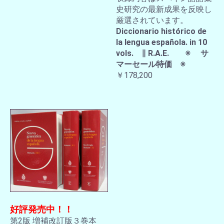
史研究の最新成果を反映し
厳選されています。
Diccionario histórico de
la lengua española. in 10
vols. ∥ R.A.E. ※ サ
マーセール特価 ※
￥178,200
好評発売中！！
第2版 増補改訂版３巻本