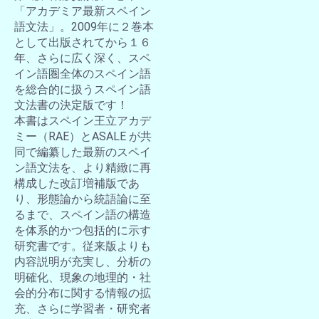
「アカデミア最新スペイン
語文法」。2009年に２巻本
として出版されてから１６
年、さらに広く深く、スペ
イン語圏全体のスペイン語
を総合的に扱うスペイン語
文法書の決定版です！
本書はスペイン王立アカデ
ミー（RAE）とASALE が共
同で編纂した最新のスペイ
ン語文法を、より精緻に再
構成した改訂増補版であ
り、形態論から統語論に至
るまで、スペイン語の構造
を体系的かつ包括的に示す
研究書です。従来版よりも
内容説明が充実し、分析の
明確化、現象の地理的・社
会的分布に関する情報の拡
充、さらに学習者・研究者