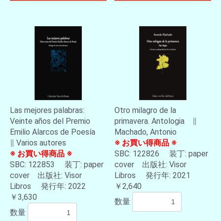
Las mejores palabras:
Otro milagro de la
Veinte años del Premio
primavera. Antologia ∥
Emilio Alarcos de Poesía
Machado, Antonio
∥ Varios autores
※ お買い得商品 ※
※ お買い得商品 ※
SBC: 122826 装丁: paper
SBC: 122853 装丁: paper
cover 出版社: Visor
cover 出版社: Visor
Libros 発行年: 2021
Libros 発行年: 2022
￥2,640
￥3,630
数量
数量