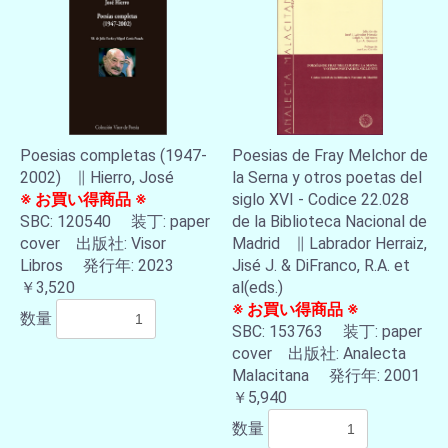
Poesias completas (1947-
Poesias de Fray Melchor de
2002) ∥ Hierro, José
la Serna y otros poetas del
※ お買い得商品 ※
siglo XVI - Codice 22.028
SBC: 120540 装丁: paper
de la Biblioteca Nacional de
cover 出版社: Visor
Madrid ∥ Labrador Herraiz,
Libros 発行年: 2023
Jisé J. & DiFranco, R.A. et
￥3,520
al(eds.)
※ お買い得商品 ※
数量
SBC: 153763 装丁: paper
cover 出版社: Analecta
Malacitana 発行年: 2001
￥5,940
数量