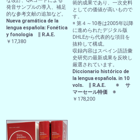
な改訂、QRコードによる
術的成果であり、一次史料
発音サンプルの導入、補足
としての価値が高いもので
的な参考文献の追加など。
す。
Nueva gramática de la
※ 第４～10巻は2005年以降
lengua española: Fonética
に進められたデジタル版
y fonologia ∥ R.A.E.
DHLEから代表的な項目を
￥17,380
抜粋して構成。
収録内容はスペイン語語彙
史研究の最新成果を反映し
厳選されています。
Diccionario histórico de
la lengua española. in 10
vols. ∥ R.A.E. ※ サ
マーセール特価 ※
￥178,200