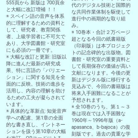
555頁から 新版は 700頁余
代のデジタル技術と国際的
と大幅に改訂増補 ！！
な共同作業体制を駆使して
※ スペイン語の音声を体系
進行中の画期的な取り組
的に理解するための資料と
み。
して、研究者、教育関係
※ 10巻本・合計２万ページ
者、上級学習者に不可欠で
超となる今回の紙書籍版
あり、大学図書館・研究室
（印刷版）は本プロジェク
にも必須の一冊です。
トの記念碑的な出版物。図
※ 大幅な改訂と更新: 旧版以
書館・研究室の重要資料と
降に進んだ最新の研究成
して長期保存の価値が高い
果、特に言語の「バリエー
文献になります。今後の更
ション」に関する知見を全
新はデジタル版に移行する
面的に反映。技術の進歩を
見込みで、今回の書籍版は
活用し、内容の理解を助け
将来入手困難になることが
るための工夫が凝らされて
予想されます。
います。
※ 全10巻のうち、第１～３
※ 具体的な革新点: 知覚音声
巻は現在では入手困難な
学への配慮、第1章の全面
1960年～1996年版（a-
的な書き直し、イントネー
apasanca、b-bajoca）の復
ションを扱う第10章の大幅
刻版です。過去の貴重な学