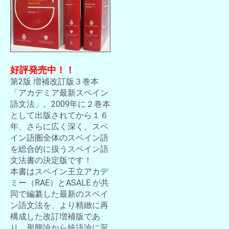
好評発売中！！
第2版 増補改訂版３巻本
「アカデミア最新スペイン
語文法」。2009年に２巻本
として出版されてから１６
年、さらに広く深く、スペ
イン語圏全体のスペイン語
を総合的に扱うスペイン語
文法書の決定版です！
本書はスペイン王立アカデ
ミー（RAE）とASALE が共
同で編纂した最新のスペイ
ン語文法を、より精緻に再
構成した改訂増補版であ
り、形態論から統語論に至