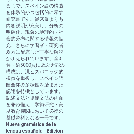
るまで、スペイン語の構造
を体系的かつ包括的に示す
研究書です。従来版よりも
内容説明が充実し、分析の
明確化、現象の地理的・社
会的分布に関する情報の拡
充、さらに学習者・研究者
双方に配慮した丁寧な解説
が加えられています。全3
巻・約5000頁に及ぶ大部の
構成は、汎ヒスパニック的
視点を重視し、スペイン語
圏全体の多様性を踏まえた
記述を特徴としています。
記述文法と規範文法の両面
を兼ね備え、学術研究・高
度教育機関において必携の
基礎資料となる一冊です。
Nueva gramática de la
lengua española - Edicion