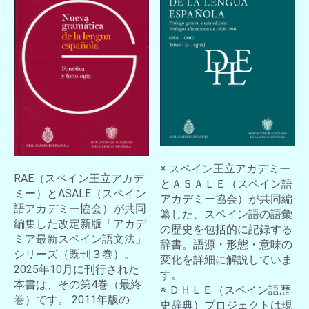
※ スペイン王立アカデミー
RAE（スペイン王立アカデ
とＡＳＡＬＥ（スペイン語
ミー）とASALE（スペイン
アカデミー協会）が共同編
語アカデミー協会）が共同
纂した、スペイン語の語彙
編集した改定新版「アカデ
の歴史を包括的に記録する
ミア最新スペイン語文法」
辞書。語源・形態・意味の
シリーズ（既刊３巻）。
変化を詳細に解説していま
2025年10月に刊行された
す。
本書は、その第4巻（最終
※ ＤＨＬＥ（スペイン語歴
巻）です。 2011年版の
史辞典）プロジェクトは現