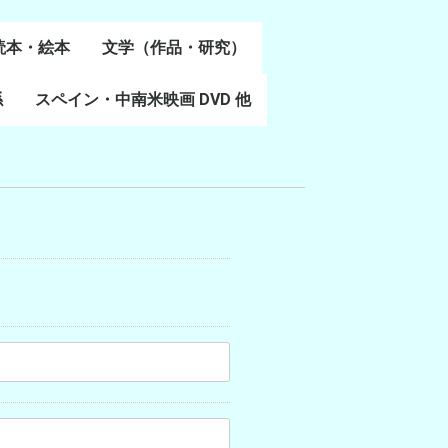
読本・絵本
文学（作品・研究）
書
係
スペイン・中南米映画 DVD 他
スペイン語文学
ポルトガル語文学
カタルーニャ文学
バスク文学
その他