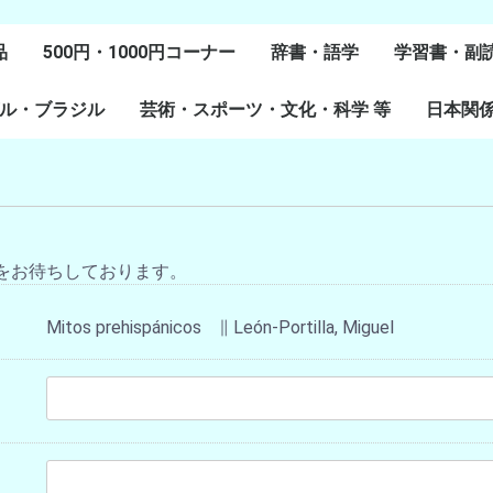
品
500円・1000円コーナー
辞書・語学
学習書・副
ル・ブラジル
芸術・スポーツ・文化・科学 等
スペイン語
ポルトガル語
Lenguas Ibericas
Lenguas Indigenas
スペインの教科書
その他
学習教材
副読本教材
絵本・児童
日本関
ル研究
研究
美術
音楽・舞踊
スポーツ
演劇・映画
料理・食文化
マンガ・コミック
その他
をお待ちしております。
Mitos prehispánicos ∥ León-Portilla, Miguel