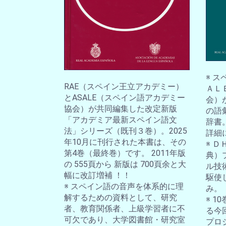
※ 
RAE（スペイン王立アカデミー）
ＡＬ
とASALE（スペイン語アカデミー
会）
協会）が共同編集した改定新版
の語
「アカデミア最新スペイン語文
辞書
法」シリーズ（既刊３巻）。2025
詳細
年10月に刊行された本書は、その
※ 
第4巻（最終巻）です。 2011年版
典）
の 555頁から 新版は 700頁余と大
ル技
幅に改訂増補 ！！
駆使
※ スペイン語の音声を体系的に理
み。
解するための資料として、研究
※ 
者、教育関係者、上級学習者に不
る今
可欠であり、大学図書館・研究室
プロ