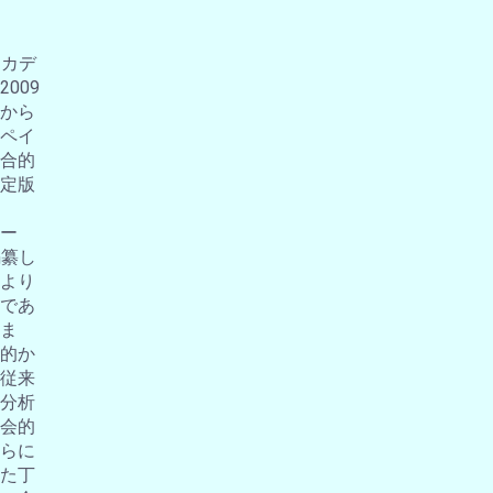
アカデ
009
から
ペイ
合的
定版
ー
編纂し
より
であ
ま
的か
従来
分析
会的
らに
た丁