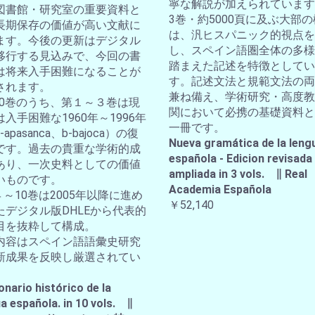
寧な解説が加えられています
図書館・研究室の重要資料と
3巻・約5000頁に及ぶ大部
長期保存の価値が高い文献に
は、汎ヒスパニック的視点を
ます。今後の更新はデジタル
し、スペイン語圏全体の多様
移行する見込みで、今回の書
踏まえた記述を特徴としてい
は将来入手困難になることが
す。記述文法と規範文法の両
されます。
兼ね備え、学術研究・高度教
全10巻のうち、第１～３巻は現
関において必携の基礎資料と
入手困難な1960年～1996年
一冊です。
apasanca、b-bajoca）の復
Nueva gramática de la leng
です。過去の貴重な学術的成
española - Edicion revisada
あり、一次史料としての価値
ampliada in 3 vols. ∥ Real
いものです。
Academia Española
４～10巻は2005年以降に進め
￥52,140
たデジタル版DHLEから代表的
目を抜粋して構成。
内容はスペイン語語彙史研究
新成果を反映し厳選されてい
。
onario histórico de la
a española. in 10 vols. ∥