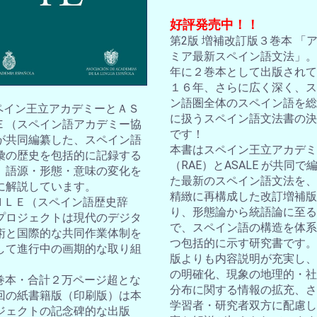
好評発売中！！
第2版 増補改訂版３巻本 「
ミア最新スペイン語文法」。2
年に２巻本として出版されて
１６年、さらに広く深く、ス
ン語圏全体のスペイン語を総
スペイン王立アカデミーとＡＳ
に扱うスペイン語文法書の決
Ｅ（スペイン語アカデミー協
です！
が共同編纂した、スペイン語
本書はスペイン王立アカデミ
彙の歴史を包括的に記録する
（RAE）とASALE が共同で
。語源・形態・意味の変化を
た最新のスペイン語文法を、
に解説しています。
精緻に再構成した改訂増補版
ＤＨＬＥ（スペイン語歴史辞
り、形態論から統語論に至る
プロジェクトは現代のデジタ
で、スペイン語の構造を体系
術と国際的な共同作業体制を
つ包括的に示す研究書です。
して進行中の画期的な取り組
版よりも内容説明が充実し、
の明確化、現象の地理的・社
10巻本・合計２万ページ超とな
分布に関する情報の拡充、さ
回の紙書籍版（印刷版）は本
学習者・研究者双方に配慮し
ジェクトの記念碑的な出版