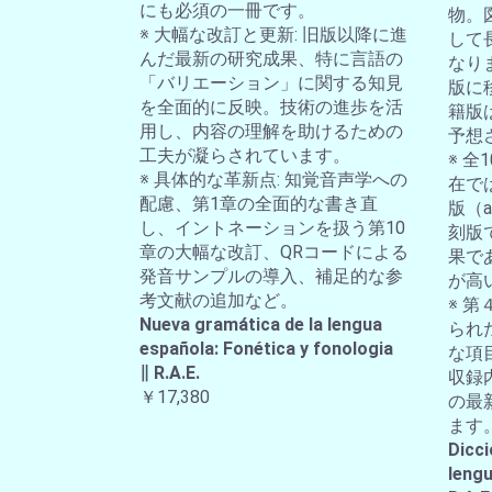
にも必須の一冊です。
物。
※ 大幅な改訂と更新: 旧版以降に進
して
んだ最新の研究成果、特に言語の
なり
「バリエーション」に関する知見
版に
を全面的に反映。技術の進歩を活
籍版
用し、内容の理解を助けるための
予想
工夫が凝らされています。
※ 
※ 具体的な革新点: 知覚音声学への
在では
配慮、第1章の全面的な書き直
版（a-
し、イントネーションを扱う第10
刻版
章の大幅な改訂、QRコードによる
果で
発音サンプルの導入、補足的な参
が高
考文献の追加など。
※ 第
Nueva gramática de la lengua
られ
española: Fonética y fonologia
な項
∥ R.A.E.
収録
￥17,380
の最
ます
Dicci
lengu