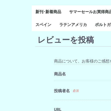
新刊･新着商品
サマーセールお買得商
スペイン
ラテンアメリカ
ポルトガ
通史・全般
８～１５世紀
１６～１８世紀
１８世紀末～２０世紀
20世紀後半以降
レビューを投稿
ラテン・アメリカ全般
メキシコ研究
中米・カリブ研究
キューバ研究
南米諸国
ペルー研究
チリ研究
アルゼンチン研究
ポルトガ
ブラジル
前半
商品について、お客様のご感想
商品名
投稿者名
必須
URL