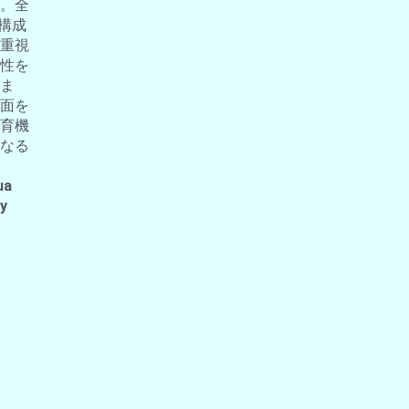
。全
の構成
重視
性を
ま
面を
育機
なる
ua
 y