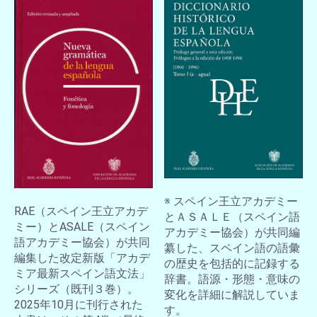
※ スペイン王立アカデミー
RAE（スペイン王立アカデ
とＡＳＡＬＥ（スペイン語
ミー）とASALE（スペイン
アカデミー協会）が共同編
語アカデミー協会）が共同
纂した、スペイン語の語彙
編集した改定新版「アカデ
の歴史を包括的に記録する
ミア最新スペイン語文法」
辞書。語源・形態・意味の
シリーズ（既刊３巻）。
変化を詳細に解説していま
2025年10月に刊行された
す。