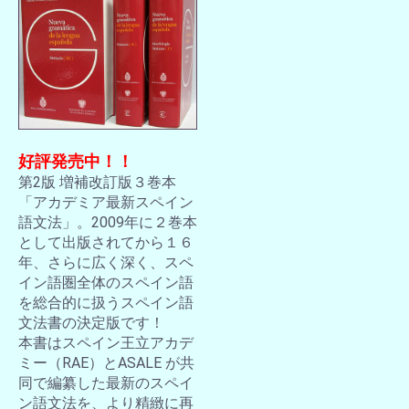
好評発売中！！
第2版 増補改訂版３巻本
「アカデミア最新スペイン
語文法」。2009年に２巻本
として出版されてから１６
年、さらに広く深く、スペ
イン語圏全体のスペイン語
を総合的に扱うスペイン語
文法書の決定版です！
本書はスペイン王立アカデ
ミー（RAE）とASALE が共
同で編纂した最新のスペイ
ン語文法を、より精緻に再