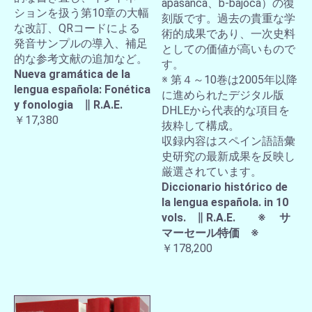
apasanca、b-bajoca）の復
ションを扱う第10章の大幅
刻版です。過去の貴重な学
な改訂、QRコードによる
術的成果であり、一次史料
発音サンプルの導入、補足
としての価値が高いもので
的な参考文献の追加など。
す。
Nueva gramática de la
※ 第４～10巻は2005年以降
lengua española: Fonética
に進められたデジタル版
y fonologia ∥ R.A.E.
DHLEから代表的な項目を
￥17,380
抜粋して構成。
収録内容はスペイン語語彙
史研究の最新成果を反映し
厳選されています。
Diccionario histórico de
la lengua española. in 10
vols. ∥ R.A.E. ※ サ
マーセール特価 ※
￥178,200