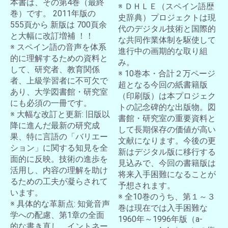
本書は、その第4巻（最終
※ ＤＨＬＥ（スペイン語歴
巻）です。 2011年版の
史辞典）プロジェクトは現
555頁から 新版は 700頁余
代のデジタル技術と国際的
と大幅に改訂増補 ！！
な共同作業体制を駆使して
※ スペイン語の音声を体系
進行中の画期的な取り組
的に理解するための資料と
み。
して、研究者、教育関係
※ 10巻本・合計２万ページ
者、上級学習者に不可欠で
超となる今回の紙書籍版
あり、大学図書館・研究室
（印刷版）は本プロジェク
にも必須の一冊です。
トの記念碑的な出版物。図
※ 大幅な改訂と更新: 旧版以
書館・研究室の重要資料と
降に進んだ最新の研究成
して長期保存の価値が高い
果、特に言語の「バリエー
文献になります。今後の更
ション」に関する知見を全
新はデジタル版に移行する
面的に反映。技術の進歩を
見込みで、今回の書籍版は
活用し、内容の理解を助け
将来入手困難になることが
るための工夫が凝らされて
予想されます。
います。
※ 全10巻のうち、第１～３
※ 具体的な革新点: 知覚音声
巻は現在では入手困難な
学への配慮、第1章の全面
1960年～1996年版（a-
的な書き直し、イントネー