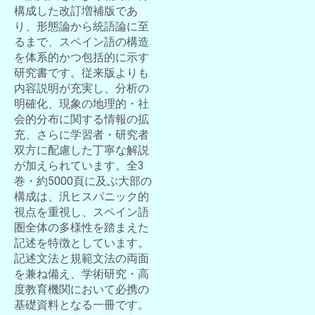
構成した改訂増補版であ
り、形態論から統語論に至
るまで、スペイン語の構造
を体系的かつ包括的に示す
研究書です。従来版よりも
内容説明が充実し、分析の
明確化、現象の地理的・社
会的分布に関する情報の拡
充、さらに学習者・研究者
双方に配慮した丁寧な解説
が加えられています。全3
巻・約5000頁に及ぶ大部の
構成は、汎ヒスパニック的
視点を重視し、スペイン語
圏全体の多様性を踏まえた
記述を特徴としています。
記述文法と規範文法の両面
を兼ね備え、学術研究・高
度教育機関において必携の
基礎資料となる一冊です。