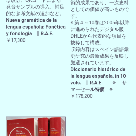
な改訂、QRコードによる
術的成果であり、一次史料
発音サンプルの導入、補足
としての価値が高いもので
的な参考文献の追加など。
す。
Nueva gramática de la
※ 第４～10巻は2005年以降
lengua española: Fonética
に進められたデジタル版
y fonologia ∥ R.A.E.
DHLEから代表的な項目を
￥17,380
抜粋して構成。
収録内容はスペイン語語彙
史研究の最新成果を反映し
厳選されています。
Diccionario histórico de
la lengua española. in 10
vols. ∥ R.A.E. ※ サ
マーセール特価 ※
￥178,200