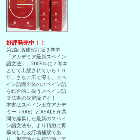
好評発売中！！
第2版 増補改訂版３巻本
「アカデミア最新スペイン
語文法」。2009年に２巻本
として出版されてから１６
年、さらに広く深く、スペ
イン語圏全体のスペイン語
を総合的に扱うスペイン語
文法書の決定版です！
本書はスペイン王立アカデ
ミー（RAE）とASALE が共
同で編纂した最新のスペイ
ン語文法を、より精緻に再
構成した改訂増補版であ
り、形態論から統語論に至