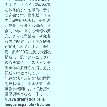
るまで、スペイン語の構造
を体系的かつ包括的に示す
研究書です。従来版よりも
内容説明が充実し、分析の
明確化、現象の地理的・社
会的分布に関する情報の拡
充、さらに学習者・研究者
双方に配慮した丁寧な解説
が加えられています。全3
巻・約5000頁に及ぶ大部の
構成は、汎ヒスパニック的
視点を重視し、スペイン語
圏全体の多様性を踏まえた
記述を特徴としています。
記述文法と規範文法の両面
を兼ね備え、学術研究・高
度教育機関において必携の
基礎資料となる一冊です。
Nueva gramática de la
lengua española - Edicion