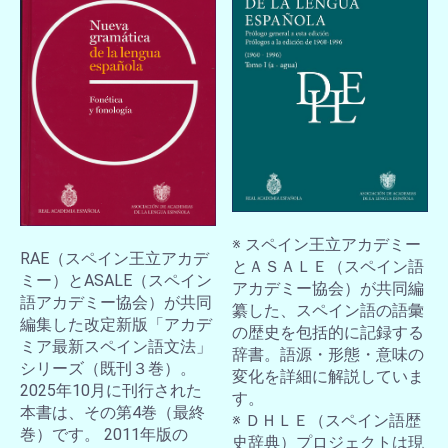
※ スペイン王立アカデミー
RAE（スペイン王立アカデ
とＡＳＡＬＥ（スペイン語
ミー）とASALE（スペイン
アカデミー協会）が共同編
語アカデミー協会）が共同
纂した、スペイン語の語彙
編集した改定新版「アカデ
の歴史を包括的に記録する
ミア最新スペイン語文法」
辞書。語源・形態・意味の
シリーズ（既刊３巻）。
変化を詳細に解説していま
2025年10月に刊行された
す。
本書は、その第4巻（最終
※ ＤＨＬＥ（スペイン語歴
巻）です。 2011年版の
史辞典）プロジェクトは現