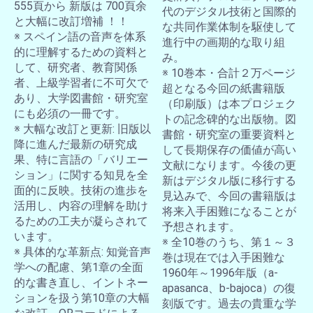
555頁から 新版は 700頁余
代のデジタル技術と国際的
と大幅に改訂増補 ！！
な共同作業体制を駆使して
※ スペイン語の音声を体系
進行中の画期的な取り組
的に理解するための資料と
み。
して、研究者、教育関係
※ 10巻本・合計２万ページ
者、上級学習者に不可欠で
超となる今回の紙書籍版
あり、大学図書館・研究室
（印刷版）は本プロジェク
にも必須の一冊です。
トの記念碑的な出版物。図
※ 大幅な改訂と更新: 旧版以
書館・研究室の重要資料と
降に進んだ最新の研究成
して長期保存の価値が高い
果、特に言語の「バリエー
文献になります。今後の更
ション」に関する知見を全
新はデジタル版に移行する
面的に反映。技術の進歩を
見込みで、今回の書籍版は
活用し、内容の理解を助け
将来入手困難になることが
るための工夫が凝らされて
予想されます。
います。
※ 全10巻のうち、第１～３
※ 具体的な革新点: 知覚音声
巻は現在では入手困難な
学への配慮、第1章の全面
1960年～1996年版（a-
的な書き直し、イントネー
apasanca、b-bajoca）の復
ションを扱う第10章の大幅
刻版です。過去の貴重な学