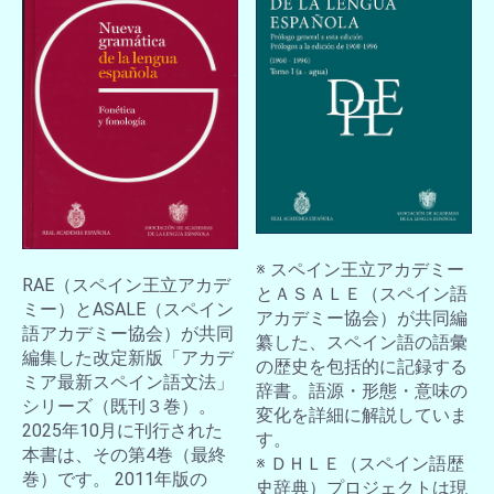
※ スペイン王立アカデミー
RAE（スペイン王立アカデ
とＡＳＡＬＥ（スペイン語
ミー）とASALE（スペイン
アカデミー協会）が共同編
語アカデミー協会）が共同
纂した、スペイン語の語彙
編集した改定新版「アカデ
の歴史を包括的に記録する
ミア最新スペイン語文法」
辞書。語源・形態・意味の
シリーズ（既刊３巻）。
変化を詳細に解説していま
2025年10月に刊行された
す。
本書は、その第4巻（最終
※ ＤＨＬＥ（スペイン語歴
巻）です。 2011年版の
史辞典）プロジェクトは現