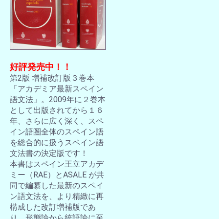
好評発売中！！
第2版 増補改訂版３巻本
「アカデミア最新スペイン
語文法」。2009年に２巻本
として出版されてから１６
年、さらに広く深く、スペ
イン語圏全体のスペイン語
を総合的に扱うスペイン語
文法書の決定版です！
本書はスペイン王立アカデ
ミー（RAE）とASALE が共
同で編纂した最新のスペイ
ン語文法を、より精緻に再
構成した改訂増補版であ
り、形態論から統語論に至