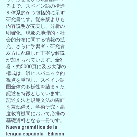
るまで、スペイン語の構造
を体系的かつ包括的に示す
研究書です。従来版よりも
内容説明が充実し、分析の
明確化、現象の地理的・社
会的分布に関する情報の拡
充、さらに学習者・研究者
双方に配慮した丁寧な解説
が加えられています。全3
巻・約5000頁に及ぶ大部の
構成は、汎ヒスパニック的
視点を重視し、スペイン語
圏全体の多様性を踏まえた
記述を特徴としています。
記述文法と規範文法の両面
を兼ね備え、学術研究・高
度教育機関において必携の
基礎資料となる一冊です。
Nueva gramática de la
lengua española - Edicion