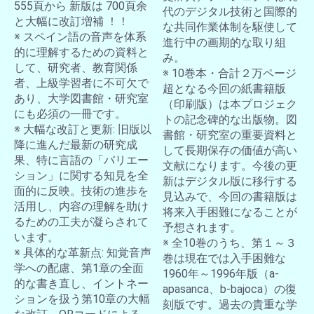
555頁から 新版は 700頁余
代のデジタル技術と国際的
と大幅に改訂増補 ！！
な共同作業体制を駆使して
※ スペイン語の音声を体系
進行中の画期的な取り組
的に理解するための資料と
み。
して、研究者、教育関係
※ 10巻本・合計２万ページ
者、上級学習者に不可欠で
超となる今回の紙書籍版
あり、大学図書館・研究室
（印刷版）は本プロジェク
にも必須の一冊です。
トの記念碑的な出版物。図
※ 大幅な改訂と更新: 旧版以
書館・研究室の重要資料と
降に進んだ最新の研究成
して長期保存の価値が高い
果、特に言語の「バリエー
文献になります。今後の更
ション」に関する知見を全
新はデジタル版に移行する
面的に反映。技術の進歩を
見込みで、今回の書籍版は
活用し、内容の理解を助け
将来入手困難になることが
るための工夫が凝らされて
予想されます。
います。
※ 全10巻のうち、第１～３
※ 具体的な革新点: 知覚音声
巻は現在では入手困難な
学への配慮、第1章の全面
1960年～1996年版（a-
的な書き直し、イントネー
apasanca、b-bajoca）の復
ションを扱う第10章の大幅
刻版です。過去の貴重な学