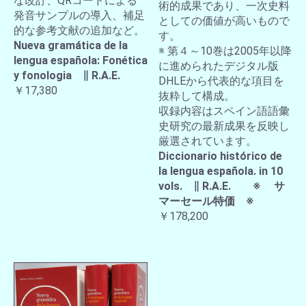
な改訂、QRコードによる
術的成果であり、一次史料
発音サンプルの導入、補足
としての価値が高いもので
的な参考文献の追加など。
す。
Nueva gramática de la
※ 第４～10巻は2005年以降
lengua española: Fonética
に進められたデジタル版
y fonologia ∥ R.A.E.
DHLEから代表的な項目を
￥17,380
抜粋して構成。
収録内容はスペイン語語彙
史研究の最新成果を反映し
厳選されています。
Diccionario histórico de
la lengua española. in 10
vols. ∥ R.A.E. ※ サ
マーセール特価 ※
￥178,200