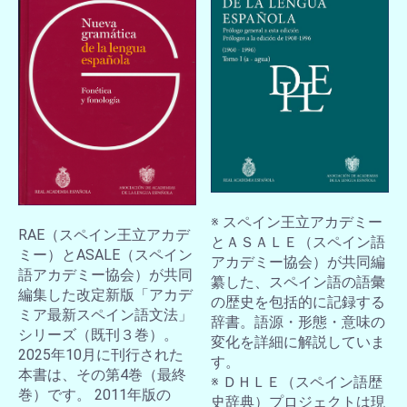
※ スペイン王立アカデミー
RAE（スペイン王立アカデ
とＡＳＡＬＥ（スペイン語
ミー）とASALE（スペイン
アカデミー協会）が共同編
語アカデミー協会）が共同
纂した、スペイン語の語彙
編集した改定新版「アカデ
の歴史を包括的に記録する
ミア最新スペイン語文法」
辞書。語源・形態・意味の
シリーズ（既刊３巻）。
変化を詳細に解説していま
2025年10月に刊行された
す。
本書は、その第4巻（最終
※ ＤＨＬＥ（スペイン語歴
巻）です。 2011年版の
史辞典）プロジェクトは現