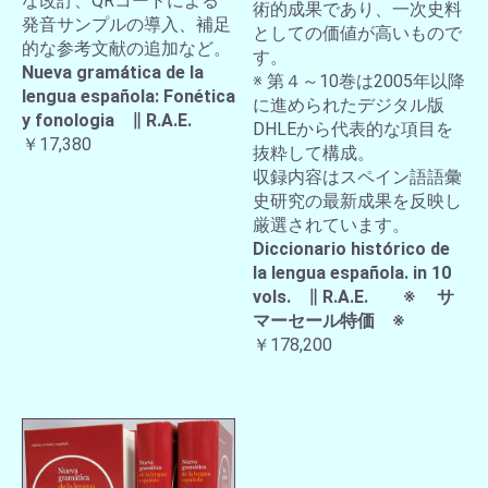
な改訂、QRコードによる
術的成果であり、一次史料
発音サンプルの導入、補足
としての価値が高いもので
的な参考文献の追加など。
す。
Nueva gramática de la
※ 第４～10巻は2005年以降
lengua española: Fonética
に進められたデジタル版
y fonologia ∥ R.A.E.
DHLEから代表的な項目を
￥17,380
抜粋して構成。
収録内容はスペイン語語彙
史研究の最新成果を反映し
厳選されています。
Diccionario histórico de
la lengua española. in 10
vols. ∥ R.A.E. ※ サ
マーセール特価 ※
￥178,200