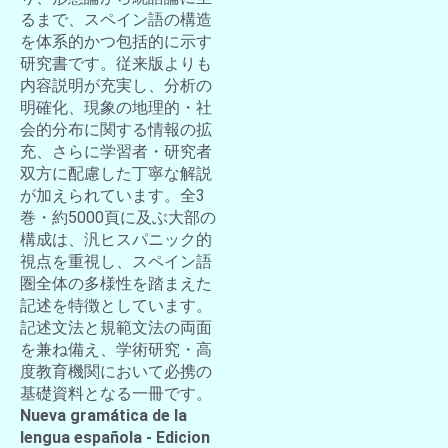
るまで、スペイン語の構造
を体系的かつ包括的に示す
研究書です。従来版よりも
内容説明が充実し、分析の
明確化、現象の地理的・社
会的分布に関する情報の拡
充、さらに学習者・研究者
双方に配慮した丁寧な解説
が加えられています。全3
巻・約5000頁に及ぶ大部の
構成は、汎ヒスパニック的
視点を重視し、スペイン語
圏全体の多様性を踏まえた
記述を特徴としています。
記述文法と規範文法の両面
を兼ね備え、学術研究・高
度教育機関において必携の
基礎資料となる一冊です。
Nueva gramática de la
lengua española - Edicion