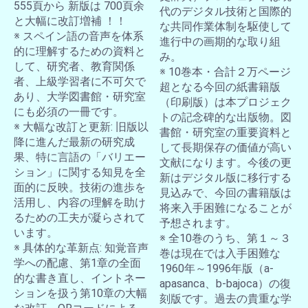
555頁から 新版は 700頁余
代のデジタル技術と国際的
と大幅に改訂増補 ！！
な共同作業体制を駆使して
※ スペイン語の音声を体系
進行中の画期的な取り組
的に理解するための資料と
み。
して、研究者、教育関係
※ 10巻本・合計２万ページ
者、上級学習者に不可欠で
超となる今回の紙書籍版
あり、大学図書館・研究室
（印刷版）は本プロジェク
にも必須の一冊です。
トの記念碑的な出版物。図
※ 大幅な改訂と更新: 旧版以
書館・研究室の重要資料と
降に進んだ最新の研究成
して長期保存の価値が高い
果、特に言語の「バリエー
文献になります。今後の更
ション」に関する知見を全
新はデジタル版に移行する
面的に反映。技術の進歩を
見込みで、今回の書籍版は
活用し、内容の理解を助け
将来入手困難になることが
るための工夫が凝らされて
予想されます。
います。
※ 全10巻のうち、第１～３
※ 具体的な革新点: 知覚音声
巻は現在では入手困難な
学への配慮、第1章の全面
1960年～1996年版（a-
的な書き直し、イントネー
apasanca、b-bajoca）の復
ションを扱う第10章の大幅
刻版です。過去の貴重な学