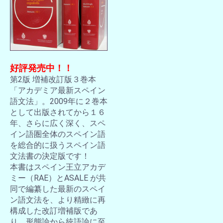
好評発売中！！
第2版 増補改訂版３巻本
「アカデミア最新スペイン
語文法」。2009年に２巻本
として出版されてから１６
年、さらに広く深く、スペ
イン語圏全体のスペイン語
を総合的に扱うスペイン語
文法書の決定版です！
本書はスペイン王立アカデ
ミー（RAE）とASALE が共
同で編纂した最新のスペイ
ン語文法を、より精緻に再
構成した改訂増補版であ
り、形態論から統語論に至