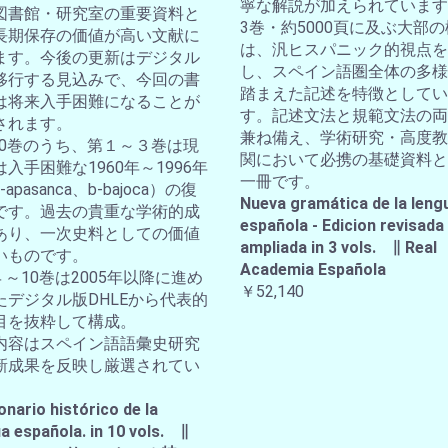
寧な解説が加えられています
図書館・研究室の重要資料と
3巻・約5000頁に及ぶ大部
長期保存の価値が高い文献に
は、汎ヒスパニック的視点を
ます。今後の更新はデジタル
し、スペイン語圏全体の多様
移行する見込みで、今回の書
踏まえた記述を特徴としてい
は将来入手困難になることが
す。記述文法と規範文法の両
されます。
兼ね備え、学術研究・高度教
全10巻のうち、第１～３巻は現
関において必携の基礎資料と
入手困難な1960年～1996年
一冊です。
apasanca、b-bajoca）の復
Nueva gramática de la leng
です。過去の貴重な学術的成
española - Edicion revisada
あり、一次史料としての価値
ampliada in 3 vols. ∥ Real
いものです。
Academia Española
４～10巻は2005年以降に進め
￥52,140
たデジタル版DHLEから代表的
目を抜粋して構成。
内容はスペイン語語彙史研究
新成果を反映し厳選されてい
。
onario histórico de la
a española. in 10 vols. ∥