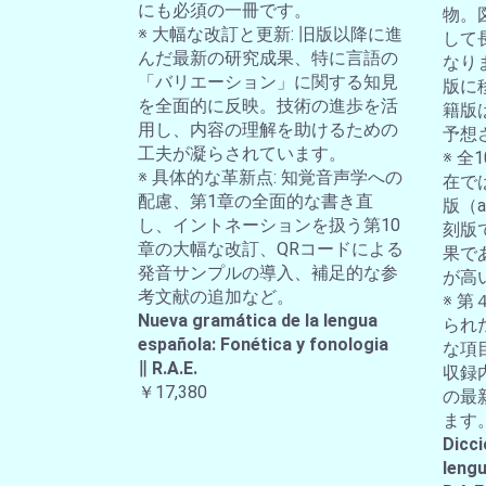
にも必須の一冊です。
物。
※ 大幅な改訂と更新: 旧版以降に進
して
んだ最新の研究成果、特に言語の
なり
「バリエーション」に関する知見
版に
を全面的に反映。技術の進歩を活
籍版
用し、内容の理解を助けるための
予想
工夫が凝らされています。
※ 
※ 具体的な革新点: 知覚音声学への
在では
配慮、第1章の全面的な書き直
版（a-
し、イントネーションを扱う第10
刻版
章の大幅な改訂、QRコードによる
果で
発音サンプルの導入、補足的な参
が高
考文献の追加など。
※ 第
Nueva gramática de la lengua
られ
española: Fonética y fonologia
な項
∥ R.A.E.
収録
￥17,380
の最
ます
Dicci
lengu