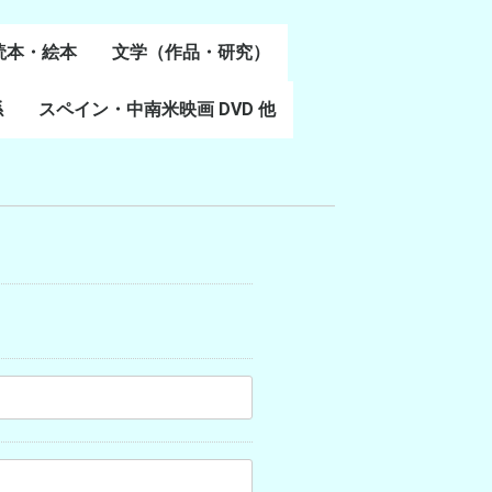
読本・絵本
文学（作品・研究）
書
係
スペイン・中南米映画 DVD 他
スペイン語文学
ポルトガル語文学
カタルーニャ文学
バスク文学
その他