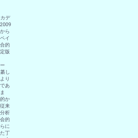
アカデ
009
から
ペイ
合的
定版
ー
編纂し
より
であ
ま
的か
従来
分析
会的
らに
た丁