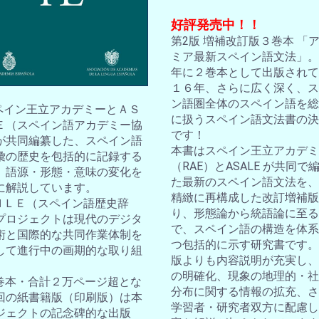
好評発売中！！
第2版 増補改訂版３巻本 「
ミア最新スペイン語文法」。2
年に２巻本として出版されて
１６年、さらに広く深く、ス
ン語圏全体のスペイン語を総
スペイン王立アカデミーとＡＳ
に扱うスペイン語文法書の決
Ｅ（スペイン語アカデミー協
です！
が共同編纂した、スペイン語
本書はスペイン王立アカデミ
彙の歴史を包括的に記録する
（RAE）とASALE が共同で
。語源・形態・意味の変化を
た最新のスペイン語文法を、
に解説しています。
精緻に再構成した改訂増補版
ＤＨＬＥ（スペイン語歴史辞
り、形態論から統語論に至る
プロジェクトは現代のデジタ
で、スペイン語の構造を体系
術と国際的な共同作業体制を
つ包括的に示す研究書です。
して進行中の画期的な取り組
版よりも内容説明が充実し、
の明確化、現象の地理的・社
10巻本・合計２万ページ超とな
分布に関する情報の拡充、さ
回の紙書籍版（印刷版）は本
学習者・研究者双方に配慮し
ジェクトの記念碑的な出版