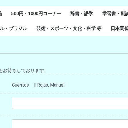
品
500円・1000円コーナー
辞書・語学
学習書・副
ル・ブラジル
芸術・スポーツ・文化・科学 等
スペイン語
ポルトガル語
Lenguas Ibericas
Lenguas Indigenas
スペインの教科書
その他
学習教材
副読本教材
絵本・児童
日本関
ル研究
研究
美術
音楽・舞踊
スポーツ
演劇・映画
料理・食文化
マンガ・コミック
その他
をお待ちしております。
Cuentos ∥ Rojas, Manuel