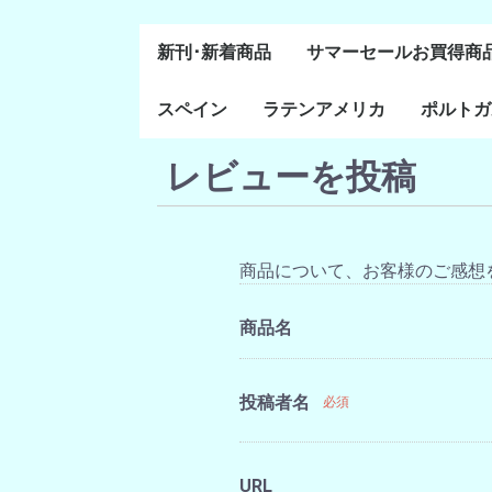
新刊･新着商品
サマーセールお買得商
スペイン
ラテンアメリカ
ポルトガ
通史・全般
８～１５世紀
１６～１８世紀
１８世紀末～２０世紀
20世紀後半以降
レビューを投稿
ラテン・アメリカ全般
メキシコ研究
中米・カリブ研究
キューバ研究
南米諸国
ペルー研究
チリ研究
アルゼンチン研究
ポルトガ
ブラジル
前半
商品について、お客様のご感想
商品名
投稿者名
必須
URL