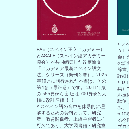
※ 
RAE（スペイン王立アカデミー）
ＡＬ
とASALE（スペイン語アカデミー
会）
協会）が共同編集した改定新版
の語
「アカデミア最新スペイン語文
辞書
法」シリーズ（既刊３巻）。2025
詳細
年10月に刊行された本書は、その
※ 
第4巻（最終巻）です。 2011年版
典）
の 555頁から 新版は 700頁余と大
ル技
幅に改訂増補 ！！
駆使
※ スペイン語の音声を体系的に理
み。
解するための資料として、研究
※ 
者、教育関係者、上級学習者に不
る今
可欠であり、大学図書館・研究室
プロ