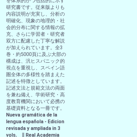
を体系的かつ包括的に示す
研究書です。従来版よりも
内容説明が充実し、分析の
明確化、現象の地理的・社
会的分布に関する情報の拡
充、さらに学習者・研究者
双方に配慮した丁寧な解説
が加えられています。全3
巻・約5000頁に及ぶ大部の
構成は、汎ヒスパニック的
視点を重視し、スペイン語
圏全体の多様性を踏まえた
記述を特徴としています。
記述文法と規範文法の両面
を兼ね備え、学術研究・高
度教育機関において必携の
基礎資料となる一冊です。
Nueva gramática de la
lengua española - Edicion
revisada y ampliada in 3
vols. ∥ Real Academia