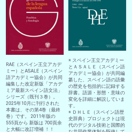
※ スペイン王立アカデミー
RAE（スペイン王立アカデ
とＡＳＡＬＥ（スペイン語
ミー）とASALE（スペイン
アカデミー協会）が共同編
語アカデミー協会）が共同
纂した、スペイン語の語彙
編集した改定新版「アカデ
の歴史を包括的に記録する
ミア最新スペイン語文法」
辞書。語源・形態・意味の
シリーズ（既刊３巻）。
変化を詳細に解説していま
2025年10月に刊行された
す。
本書は、その第4巻（最終
※ ＤＨＬＥ（スペイン語歴
巻）です。 2011年版の
史辞典）プロジェクトは現
555頁から 新版は 700頁余
代のデジタル技術と国際的
と大幅に改訂増補 ！！
な共同作業体制を駆使して