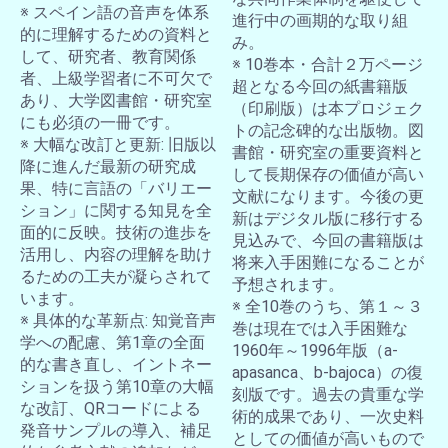
※ スペイン語の音声を体系
進行中の画期的な取り組
的に理解するための資料と
み。
して、研究者、教育関係
※ 10巻本・合計２万ページ
者、上級学習者に不可欠で
超となる今回の紙書籍版
あり、大学図書館・研究室
（印刷版）は本プロジェク
にも必須の一冊です。
トの記念碑的な出版物。図
※ 大幅な改訂と更新: 旧版以
書館・研究室の重要資料と
降に進んだ最新の研究成
して長期保存の価値が高い
果、特に言語の「バリエー
文献になります。今後の更
ション」に関する知見を全
新はデジタル版に移行する
面的に反映。技術の進歩を
見込みで、今回の書籍版は
活用し、内容の理解を助け
将来入手困難になることが
るための工夫が凝らされて
予想されます。
います。
※ 全10巻のうち、第１～３
※ 具体的な革新点: 知覚音声
巻は現在では入手困難な
学への配慮、第1章の全面
1960年～1996年版（a-
的な書き直し、イントネー
apasanca、b-bajoca）の復
ションを扱う第10章の大幅
刻版です。過去の貴重な学
な改訂、QRコードによる
術的成果であり、一次史料
発音サンプルの導入、補足
としての価値が高いもので