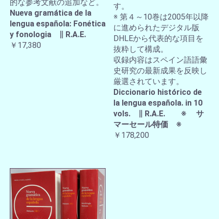
的な参考文献の追加など。
す。
Nueva gramática de la
※ 第４～10巻は2005年以降
lengua española: Fonética
に進められたデジタル版
y fonologia ∥ R.A.E.
DHLEから代表的な項目を
￥17,380
抜粋して構成。
収録内容はスペイン語語彙
史研究の最新成果を反映し
厳選されています。
Diccionario histórico de
la lengua española. in 10
vols. ∥ R.A.E. ※ サ
マーセール特価 ※
￥178,200