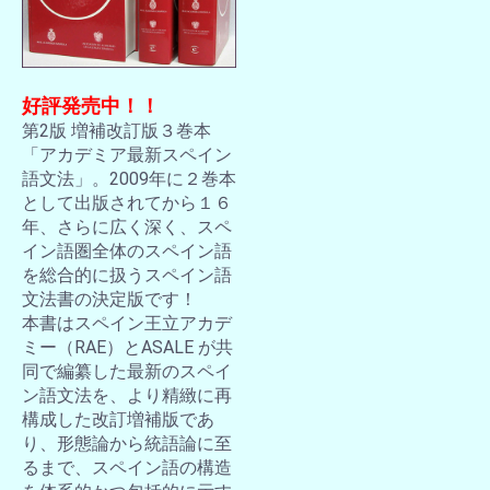
好評発売中！！
第2版 増補改訂版３巻本
「アカデミア最新スペイン
語文法」。2009年に２巻本
として出版されてから１６
年、さらに広く深く、スペ
イン語圏全体のスペイン語
を総合的に扱うスペイン語
文法書の決定版です！
本書はスペイン王立アカデ
ミー（RAE）とASALE が共
同で編纂した最新のスペイ
ン語文法を、より精緻に再
構成した改訂増補版であ
り、形態論から統語論に至
るまで、スペイン語の構造