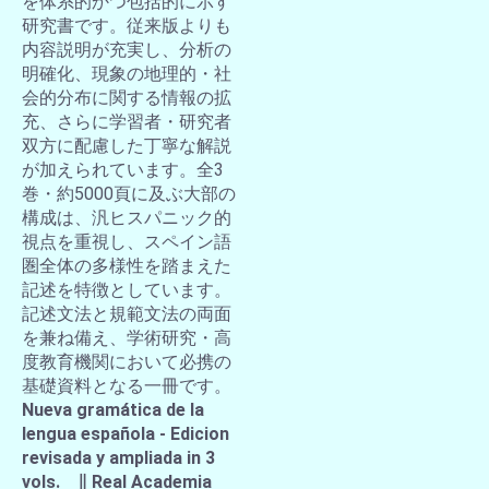
を体系的かつ包括的に示す
研究書です。従来版よりも
内容説明が充実し、分析の
明確化、現象の地理的・社
会的分布に関する情報の拡
充、さらに学習者・研究者
双方に配慮した丁寧な解説
が加えられています。全3
巻・約5000頁に及ぶ大部の
構成は、汎ヒスパニック的
視点を重視し、スペイン語
圏全体の多様性を踏まえた
記述を特徴としています。
記述文法と規範文法の両面
を兼ね備え、学術研究・高
度教育機関において必携の
基礎資料となる一冊です。
Nueva gramática de la
lengua española - Edicion
revisada y ampliada in 3
vols. ∥ Real Academia