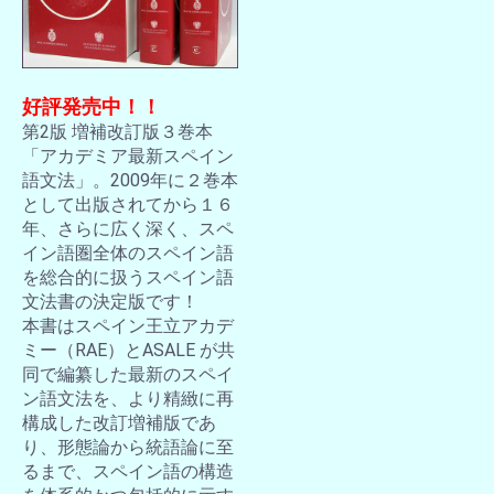
好評発売中！！
第2版 増補改訂版３巻本
「アカデミア最新スペイン
語文法」。2009年に２巻本
として出版されてから１６
年、さらに広く深く、スペ
イン語圏全体のスペイン語
を総合的に扱うスペイン語
文法書の決定版です！
本書はスペイン王立アカデ
ミー（RAE）とASALE が共
同で編纂した最新のスペイ
ン語文法を、より精緻に再
構成した改訂増補版であ
り、形態論から統語論に至
るまで、スペイン語の構造