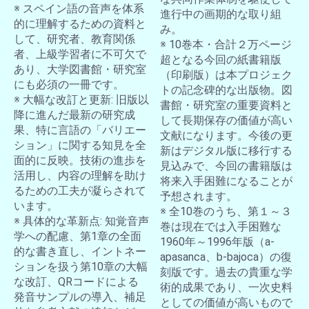
※ スペイン語の音声を体系
進行中の画期的な取り組
的に理解するための資料と
み。
して、研究者、教育関係
※ 10巻本・合計２万ページ
者、上級学習者に不可欠で
超となる今回の紙書籍版
あり、大学図書館・研究室
（印刷版）は本プロジェク
にも必須の一冊です。
トの記念碑的な出版物。図
※ 大幅な改訂と更新: 旧版以
書館・研究室の重要資料と
降に進んだ最新の研究成
して長期保存の価値が高い
果、特に言語の「バリエー
文献になります。今後の更
ション」に関する知見を全
新はデジタル版に移行する
面的に反映。技術の進歩を
見込みで、今回の書籍版は
活用し、内容の理解を助け
将来入手困難になることが
るための工夫が凝らされて
予想されます。
います。
※ 全10巻のうち、第１～３
※ 具体的な革新点: 知覚音声
巻は現在では入手困難な
学への配慮、第1章の全面
1960年～1996年版（a-
的な書き直し、イントネー
apasanca、b-bajoca）の復
ションを扱う第10章の大幅
刻版です。過去の貴重な学
な改訂、QRコードによる
術的成果であり、一次史料
発音サンプルの導入、補足
としての価値が高いもので