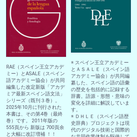
※ スペイン王立アカデミー
RAE（スペイン王立アカデ
とＡＳＡＬＥ（スペイン語
ミー）とASALE（スペイン
アカデミー協会）が共同編
語アカデミー協会）が共同
纂した、スペイン語の語彙
編集した改定新版「アカデ
の歴史を包括的に記録する
ミア最新スペイン語文法」
辞書。語源・形態・意味の
シリーズ（既刊３巻）。
変化を詳細に解説していま
2025年10月に刊行された
す。
本書は、その第4巻（最終
※ ＤＨＬＥ（スペイン語歴
巻）です。 2011年版の
史辞典）プロジェクトは現
555頁から 新版は 700頁余
代のデジタル技術と国際的
と大幅に改訂増補 ！！
な共同作業体制を駆使して