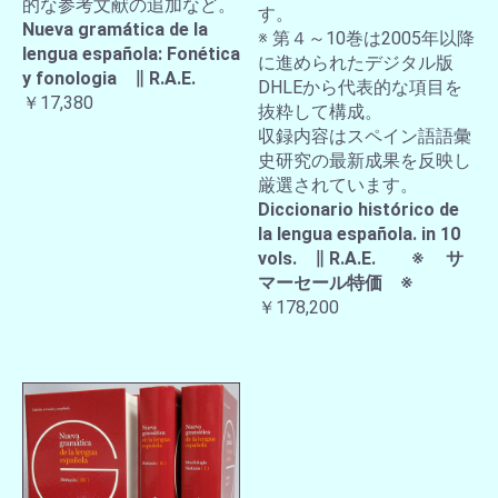
的な参考文献の追加など。
す。
Nueva gramática de la
※ 第４～10巻は2005年以降
lengua española: Fonética
に進められたデジタル版
y fonologia ∥ R.A.E.
DHLEから代表的な項目を
￥17,380
抜粋して構成。
収録内容はスペイン語語彙
史研究の最新成果を反映し
厳選されています。
Diccionario histórico de
la lengua española. in 10
vols. ∥ R.A.E. ※ サ
マーセール特価 ※
￥178,200