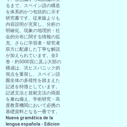
るまで、スペイン語の構造
を体系的かつ包括的に示す
研究書です。従来版よりも
内容説明が充実し、分析の
明確化、現象の地理的・社
会的分布に関する情報の拡
充、さらに学習者・研究者
双方に配慮した丁寧な解説
が加えられています。全3
巻・約5000頁に及ぶ大部の
構成は、汎ヒスパニック的
視点を重視し、スペイン語
圏全体の多様性を踏まえた
記述を特徴としています。
記述文法と規範文法の両面
を兼ね備え、学術研究・高
度教育機関において必携の
基礎資料となる一冊です。
Nueva gramática de la
lengua española - Edicion