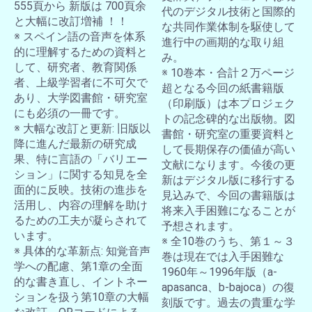
555頁から 新版は 700頁余
代のデジタル技術と国際的
と大幅に改訂増補 ！！
な共同作業体制を駆使して
※ スペイン語の音声を体系
進行中の画期的な取り組
的に理解するための資料と
み。
して、研究者、教育関係
※ 10巻本・合計２万ページ
者、上級学習者に不可欠で
超となる今回の紙書籍版
あり、大学図書館・研究室
（印刷版）は本プロジェク
にも必須の一冊です。
トの記念碑的な出版物。図
※ 大幅な改訂と更新: 旧版以
書館・研究室の重要資料と
降に進んだ最新の研究成
して長期保存の価値が高い
果、特に言語の「バリエー
文献になります。今後の更
ション」に関する知見を全
新はデジタル版に移行する
面的に反映。技術の進歩を
見込みで、今回の書籍版は
活用し、内容の理解を助け
将来入手困難になることが
るための工夫が凝らされて
予想されます。
います。
※ 全10巻のうち、第１～３
※ 具体的な革新点: 知覚音声
巻は現在では入手困難な
学への配慮、第1章の全面
1960年～1996年版（a-
的な書き直し、イントネー
apasanca、b-bajoca）の復
ションを扱う第10章の大幅
刻版です。過去の貴重な学