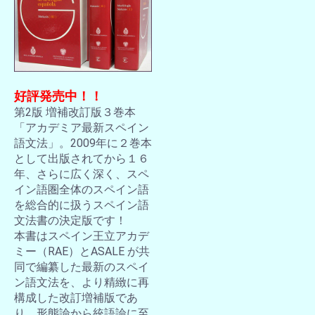
好評発売中！！
第2版 増補改訂版３巻本
「アカデミア最新スペイン
語文法」。2009年に２巻本
として出版されてから１６
年、さらに広く深く、スペ
イン語圏全体のスペイン語
を総合的に扱うスペイン語
文法書の決定版です！
本書はスペイン王立アカデ
ミー（RAE）とASALE が共
同で編纂した最新のスペイ
ン語文法を、より精緻に再
構成した改訂増補版であ
り、形態論から統語論に至