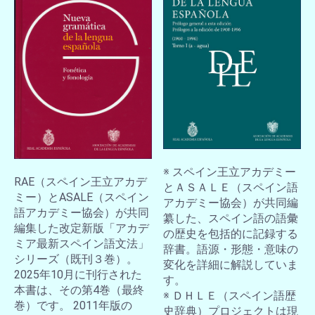
※ スペイン王立アカデミー
RAE（スペイン王立アカデ
とＡＳＡＬＥ（スペイン語
ミー）とASALE（スペイン
アカデミー協会）が共同編
語アカデミー協会）が共同
纂した、スペイン語の語彙
編集した改定新版「アカデ
の歴史を包括的に記録する
ミア最新スペイン語文法」
辞書。語源・形態・意味の
シリーズ（既刊３巻）。
変化を詳細に解説していま
2025年10月に刊行された
す。
本書は、その第4巻（最終
※ ＤＨＬＥ（スペイン語歴
巻）です。 2011年版の
史辞典）プロジェクトは現