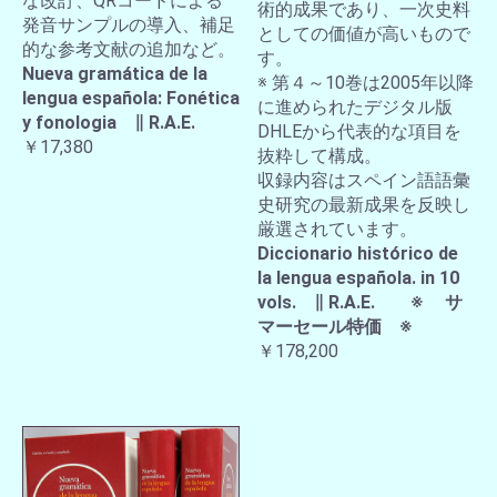
な改訂、QRコードによる
術的成果であり、一次史料
発音サンプルの導入、補足
としての価値が高いもので
的な参考文献の追加など。
す。
Nueva gramática de la
※ 第４～10巻は2005年以降
lengua española: Fonética
に進められたデジタル版
y fonologia ∥ R.A.E.
DHLEから代表的な項目を
￥17,380
抜粋して構成。
収録内容はスペイン語語彙
史研究の最新成果を反映し
厳選されています。
Diccionario histórico de
la lengua española. in 10
vols. ∥ R.A.E. ※ サ
マーセール特価 ※
￥178,200