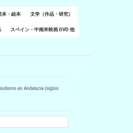
読本・絵本
文学（作品・研究）
書
係
スペイン・中南米映画 DVD 他
スペイン語文学
ポルトガル語文学
カタルーニャ文学
バスク文学
その他
eriodismo en Andalucia (siglos