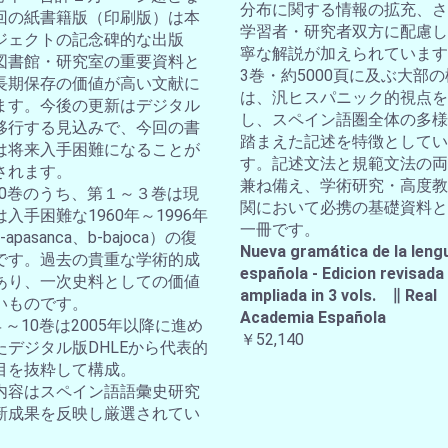
分布に関する情報の拡充、さ
回の紙書籍版（印刷版）は本
学習者・研究者双方に配慮し
ジェクトの記念碑的な出版
寧な解説が加えられています
図書館・研究室の重要資料と
3巻・約5000頁に及ぶ大部
長期保存の価値が高い文献に
は、汎ヒスパニック的視点を
ます。今後の更新はデジタル
し、スペイン語圏全体の多様
移行する見込みで、今回の書
踏まえた記述を特徴としてい
は将来入手困難になることが
す。記述文法と規範文法の両
されます。
兼ね備え、学術研究・高度教
全10巻のうち、第１～３巻は現
関において必携の基礎資料と
入手困難な1960年～1996年
一冊です。
apasanca、b-bajoca）の復
Nueva gramática de la leng
です。過去の貴重な学術的成
española - Edicion revisada
あり、一次史料としての価値
ampliada in 3 vols. ∥ Real
いものです。
Academia Española
４～10巻は2005年以降に進め
￥52,140
たデジタル版DHLEから代表的
目を抜粋して構成。
内容はスペイン語語彙史研究
新成果を反映し厳選されてい
。