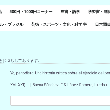
品
500円・1000円コーナー
辞書・語学
学習書・副
ル・ブラジル
芸術・スポーツ・文化・科学 等
スペイン語
ポルトガル語
Lenguas Ibericas
Lenguas Indigenas
スペインの教科書
その他
学習教材
副読本教材
絵本・児童
日本関
ル研究
研究
美術
音楽・舞踊
スポーツ
演劇・映画
料理・食文化
マンガ・コミック
その他
をお待ちしております。
Yo, periodista: Una historia critica sobre el ejercicio del p
XVI-XXI) ∥ Baena Sánchez, F. & López Romero, L.(eds.)