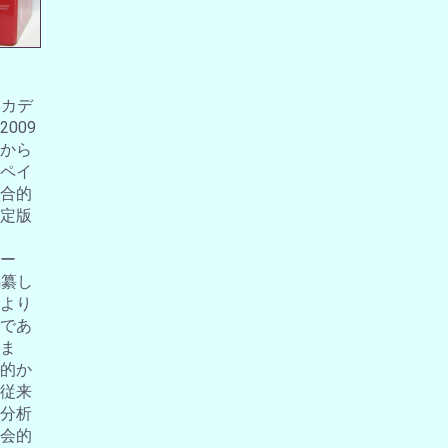
アカデ
009
から
ペイ
合的
定版
ー
編纂し
より
であ
ま
的か
従来
分析
会的