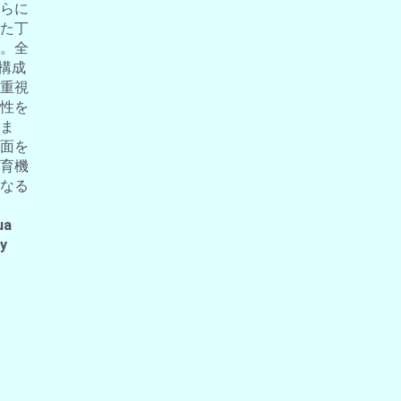
らに
た丁
。全
の構成
重視
性を
ま
面を
育機
なる
ua
 y