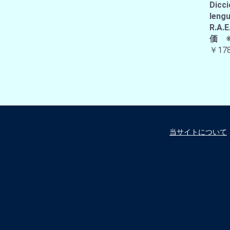
Dicci
lengu
R.
価 
￥178
当サイトについて