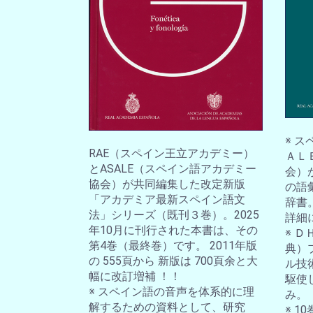
※ 
RAE（スペイン王立アカデミー）
ＡＬ
とASALE（スペイン語アカデミー
会）
協会）が共同編集した改定新版
の語
「アカデミア最新スペイン語文
辞書
法」シリーズ（既刊３巻）。2025
詳細
年10月に刊行された本書は、その
※ 
第4巻（最終巻）です。 2011年版
典）
の 555頁から 新版は 700頁余と大
ル技
幅に改訂増補 ！！
駆使
※ スペイン語の音声を体系的に理
み。
解するための資料として、研究
※ 