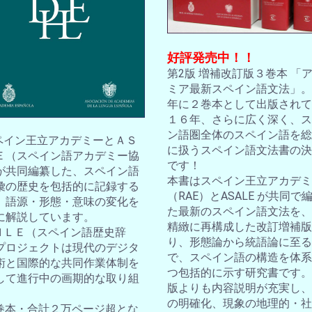
好評発売中！！
第2版 増補改訂版３巻本 「
ミア最新スペイン語文法」。2
年に２巻本として出版されて
１６年、さらに広く深く、ス
ン語圏全体のスペイン語を総
スペイン王立アカデミーとＡＳ
に扱うスペイン語文法書の決
Ｅ（スペイン語アカデミー協
です！
が共同編纂した、スペイン語
本書はスペイン王立アカデミ
彙の歴史を包括的に記録する
（RAE）とASALE が共同で
。語源・形態・意味の変化を
た最新のスペイン語文法を、
に解説しています。
精緻に再構成した改訂増補版
ＤＨＬＥ（スペイン語歴史辞
り、形態論から統語論に至る
プロジェクトは現代のデジタ
で、スペイン語の構造を体系
術と国際的な共同作業体制を
つ包括的に示す研究書です。
して進行中の画期的な取り組
版よりも内容説明が充実し、
の明確化、現象の地理的・社
10巻本・合計２万ページ超とな