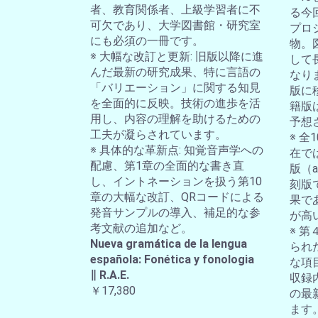
者、教育関係者、上級学習者に不
る今
可欠であり、大学図書館・研究室
プロ
にも必須の一冊です。
物。
※ 大幅な改訂と更新: 旧版以降に進
して
んだ最新の研究成果、特に言語の
なり
「バリエーション」に関する知見
版に
を全面的に反映。技術の進歩を活
籍版
用し、内容の理解を助けるための
予想
工夫が凝らされています。
※ 
※ 具体的な革新点: 知覚音声学への
在では
配慮、第1章の全面的な書き直
版（a-
し、イントネーションを扱う第10
刻版
章の大幅な改訂、QRコードによる
果で
発音サンプルの導入、補足的な参
が高
考文献の追加など。
※ 第
Nueva gramática de la lengua
られ
española: Fonética y fonologia
な項
∥ R.A.E.
収録
￥17,380
の最
ます