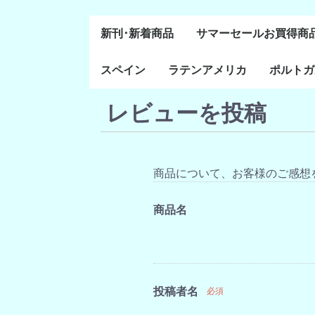
新刊･新着商品
サマーセールお買得商
スペイン
ラテンアメリカ
ポルトガ
通史・全般
８～１５世紀
１６～１８世紀
１８世紀末～２０世紀
20世紀後半以降
レビューを投稿
ラテン・アメリカ全般
メキシコ研究
中米・カリブ研究
キューバ研究
南米諸国
ペルー研究
チリ研究
アルゼンチン研究
ポルトガ
ブラジル
前半
商品について、お客様のご感想
商品名
投稿者名
必須