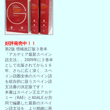
好評発売中！！
第2版 増補改訂版３巻本
「アカデミア最新スペイン
語文法」。2009年に２巻本
として出版されてから１６
年、さらに広く深く、スペ
イン語圏全体のスペイン語
を総合的に扱うスペイン語
文法書の決定版です！
本書はスペイン王立アカデ
ミー（RAE）とASALE が共
同で編纂した最新のスペイ
ン語文法を、より精緻に再