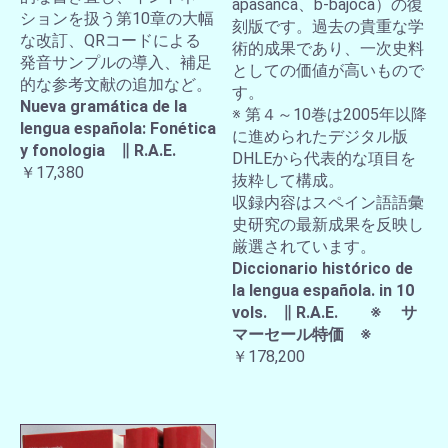
apasanca、b-bajoca）の復
ションを扱う第10章の大幅
刻版です。過去の貴重な学
な改訂、QRコードによる
術的成果であり、一次史料
発音サンプルの導入、補足
としての価値が高いもので
的な参考文献の追加など。
す。
Nueva gramática de la
※ 第４～10巻は2005年以降
lengua española: Fonética
に進められたデジタル版
y fonologia ∥ R.A.E.
DHLEから代表的な項目を
￥17,380
抜粋して構成。
収録内容はスペイン語語彙
史研究の最新成果を反映し
厳選されています。
Diccionario histórico de
la lengua española. in 10
vols. ∥ R.A.E. ※ サ
マーセール特価 ※
￥178,200