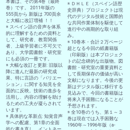
本書は、その第4巻（最終
※ ＤＨＬＥ（スペイン語歴
巻）です。 2011年版の
史辞典）プロジェクトは現
555頁から 新版は 700頁余
代のデジタル技術と国際的
と大幅に改訂増補 ！！
な共同作業体制を駆使して
※ スペイン語の音声を体系
進行中の画期的な取り組
的に理解するための資料と
み。
して、研究者、教育関係
※ 10巻本・合計２万ページ
者、上級学習者に不可欠で
超となる今回の紙書籍版
あり、大学図書館・研究室
（印刷版）は本プロジェク
にも必須の一冊です。
トの記念碑的な出版物。図
※ 大幅な改訂と更新: 旧版以
書館・研究室の重要資料と
降に進んだ最新の研究成
して長期保存の価値が高い
果、特に言語の「バリエー
文献になります。今後の更
ション」に関する知見を全
新はデジタル版に移行する
面的に反映。技術の進歩を
見込みで、今回の書籍版は
活用し、内容の理解を助け
将来入手困難になることが
るための工夫が凝らされて
予想されます。
います。
※ 全10巻のうち、第１～３
※ 具体的な革新点: 知覚音声
巻は現在では入手困難な
学への配慮、第1章の全面
1960年～1996年版（a-
的な書き直し、イントネー