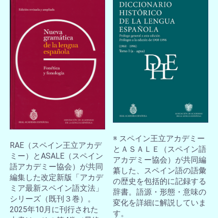
※ スペイン王立アカデミー
RAE（スペイン王立アカデ
とＡＳＡＬＥ（スペイン語
ミー）とASALE（スペイン
アカデミー協会）が共同編
語アカデミー協会）が共同
纂した、スペイン語の語彙
編集した改定新版「アカデ
の歴史を包括的に記録する
ミア最新スペイン語文法」
辞書。語源・形態・意味の
シリーズ（既刊３巻）。
変化を詳細に解説していま
2025年10月に刊行された
す。