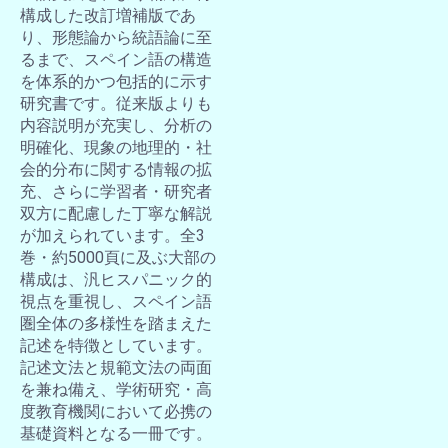
構成した改訂増補版であ
り、形態論から統語論に至
るまで、スペイン語の構造
を体系的かつ包括的に示す
研究書です。従来版よりも
内容説明が充実し、分析の
明確化、現象の地理的・社
会的分布に関する情報の拡
充、さらに学習者・研究者
双方に配慮した丁寧な解説
が加えられています。全3
巻・約5000頁に及ぶ大部の
構成は、汎ヒスパニック的
視点を重視し、スペイン語
圏全体の多様性を踏まえた
記述を特徴としています。
記述文法と規範文法の両面
を兼ね備え、学術研究・高
度教育機関において必携の
基礎資料となる一冊です。