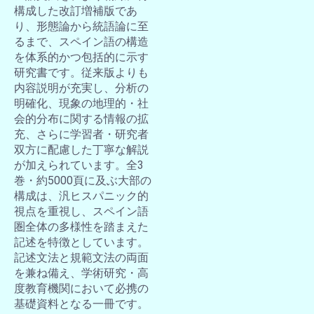
構成した改訂増補版であ
り、形態論から統語論に至
るまで、スペイン語の構造
を体系的かつ包括的に示す
研究書です。従来版よりも
内容説明が充実し、分析の
明確化、現象の地理的・社
会的分布に関する情報の拡
充、さらに学習者・研究者
双方に配慮した丁寧な解説
が加えられています。全3
巻・約5000頁に及ぶ大部の
構成は、汎ヒスパニック的
視点を重視し、スペイン語
圏全体の多様性を踏まえた
記述を特徴としています。
記述文法と規範文法の両面
を兼ね備え、学術研究・高
度教育機関において必携の
基礎資料となる一冊です。