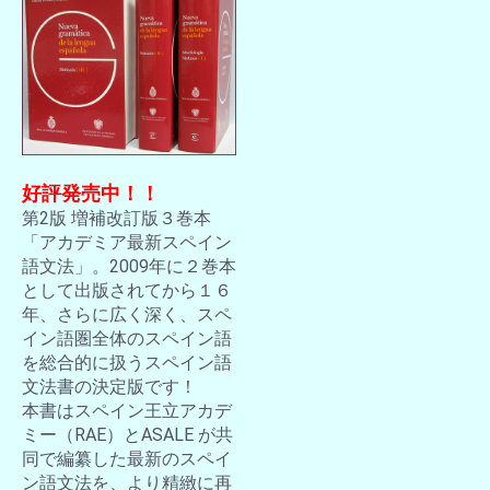
好評発売中！！
第2版 増補改訂版３巻本
「アカデミア最新スペイン
語文法」。2009年に２巻本
として出版されてから１６
年、さらに広く深く、スペ
イン語圏全体のスペイン語
を総合的に扱うスペイン語
文法書の決定版です！
本書はスペイン王立アカデ
ミー（RAE）とASALE が共
同で編纂した最新のスペイ
ン語文法を、より精緻に再