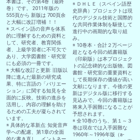
本書は、その第4巻（最終
※ ＤＨＬＥ（スペイン語歴
巻）です。 2011年版の
史辞典）プロジェクトは現
555頁から 新版は 700頁余
代のデジタル技術と国際的
と大幅に改訂増補 ！！
な共同作業体制を駆使して
※ スペイン語の音声を体系
進行中の画期的な取り組
的に理解するための資料と
み。
して、研究者、教育関係
※ 10巻本・合計２万ページ
者、上級学習者に不可欠で
超となる今回の紙書籍版
あり、大学図書館・研究室
（印刷版）は本プロジェク
にも必須の一冊です。
トの記念碑的な出版物。図
※ 大幅な改訂と更新: 旧版以
書館・研究室の重要資料と
降に進んだ最新の研究成
して長期保存の価値が高い
果、特に言語の「バリエー
文献になります。今後の更
ション」に関する知見を全
新はデジタル版に移行する
面的に反映。技術の進歩を
見込みで、今回の書籍版は
活用し、内容の理解を助け
将来入手困難になることが
るための工夫が凝らされて
予想されます。
います。
※ 全10巻のうち、第１～３
※ 具体的な革新点: 知覚音声
巻は現在では入手困難な
学への配慮、第1章の全面
1960年～1996年版（a-
的な書き直し、イントネー