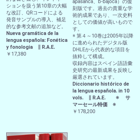
apasanca、b-bajoca）の復
ションを扱う第10章の大幅
刻版です。過去の貴重な学
な改訂、QRコードによる
術的成果であり、一次史料
発音サンプルの導入、補足
としての価値が高いもので
的な参考文献の追加など。
す。
Nueva gramática de la
※ 第４～10巻は2005年以降
lengua española: Fonética
に進められたデジタル版
y fonologia ∥ R.A.E.
DHLEから代表的な項目を
￥17,380
抜粋して構成。
収録内容はスペイン語語彙
史研究の最新成果を反映し
厳選されています。
Diccionario histórico de
la lengua española. in 10
vols. ∥ R.A.E. ※ サ
マーセール特価 ※
￥178,200