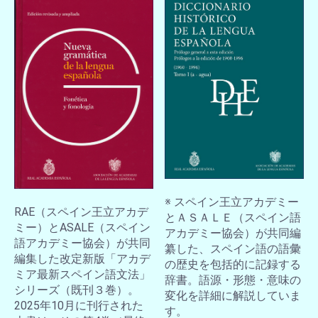
※ スペイン王立アカデミー
RAE（スペイン王立アカデ
とＡＳＡＬＥ（スペイン語
ミー）とASALE（スペイン
アカデミー協会）が共同編
語アカデミー協会）が共同
纂した、スペイン語の語彙
編集した改定新版「アカデ
の歴史を包括的に記録する
ミア最新スペイン語文法」
辞書。語源・形態・意味の
シリーズ（既刊３巻）。
変化を詳細に解説していま
2025年10月に刊行された
す。