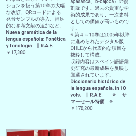
apasanca、b-bajoca）の復
ションを扱う第10章の大幅
刻版です。過去の貴重な学
な改訂、QRコードによる
術的成果であり、一次史料
発音サンプルの導入、補足
としての価値が高いもので
的な参考文献の追加など。
す。
Nueva gramática de la
※ 第４～10巻は2005年以降
lengua española: Fonética
に進められたデジタル版
y fonologia ∥ R.A.E.
DHLEから代表的な項目を
￥17,380
抜粋して構成。
収録内容はスペイン語語彙
史研究の最新成果を反映し
厳選されています。
Diccionario histórico de
la lengua española. in 10
vols. ∥ R.A.E. ※ サ
マーセール特価 ※
￥178,200