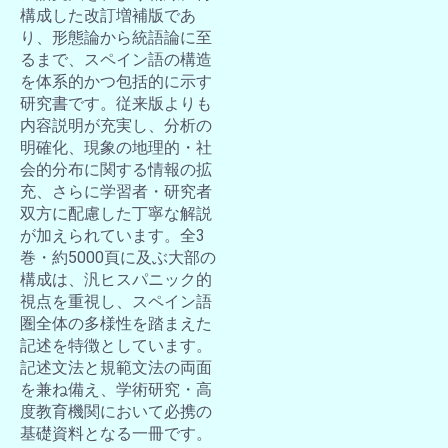
構成した改訂増補版であ
り、形態論から統語論に至
るまで、スペイン語の構造
を体系的かつ包括的に示す
研究書です。従来版よりも
内容説明が充実し、分析の
明確化、現象の地理的・社
会的分布に関する情報の拡
充、さらに学習者・研究者
双方に配慮した丁寧な解説
が加えられています。全3
巻・約5000頁に及ぶ大部の
構成は、汎ヒスパニック的
視点を重視し、スペイン語
圏全体の多様性を踏まえた
記述を特徴としています。
記述文法と規範文法の両面
を兼ね備え、学術研究・高
度教育機関において必携の
基礎資料となる一冊です。