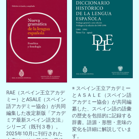
※ スペイン王立アカデミー
RAE（スペイン王立アカデ
とＡＳＡＬＥ（スペイン語
ミー）とASALE（スペイン
アカデミー協会）が共同編
語アカデミー協会）が共同
纂した、スペイン語の語彙
編集した改定新版「アカデ
の歴史を包括的に記録する
ミア最新スペイン語文法」
辞書。語源・形態・意味の
シリーズ（既刊３巻）。
変化を詳細に解説していま
2025年10月に刊行された
す。