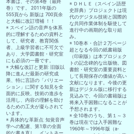
本書は、その第4巻（最終
※ ＤＨＬＥ（スペイン語歴
巻）です。 2011年版の
史辞典）プロジェクトは現
555頁から 新版は 700頁余
代のデジタル技術と国際的
と大幅に改訂増補 ！！
な共同作業体制を駆使して
※ スペイン語の音声を体系
進行中の画期的な取り組
的に理解するための資料と
み。
して、研究者、教育関係
※ 10巻本・合計２万ページ
者、上級学習者に不可欠で
超となる今回の紙書籍版
あり、大学図書館・研究室
（印刷版）は本プロジェク
にも必須の一冊です。
トの記念碑的な出版物。図
※ 大幅な改訂と更新: 旧版以
書館・研究室の重要資料と
降に進んだ最新の研究成
して長期保存の価値が高い
果、特に言語の「バリエー
文献になります。今後の更
ション」に関する知見を全
新はデジタル版に移行する
面的に反映。技術の進歩を
見込みで、今回の書籍版は
活用し、内容の理解を助け
将来入手困難になることが
るための工夫が凝らされて
予想されます。
います。
※ 全10巻のうち、第１～３
※ 具体的な革新点: 知覚音声
巻は現在では入手困難な
学への配慮、第1章の全面
1960年～1996年版（a-
的な書き直し、イントネー