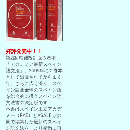
好評発売中！！
第2版 増補改訂版３巻本
「アカデミア最新スペイン
語文法」。2009年に２巻本
として出版されてから１６
年、さらに広く深く、スペ
イン語圏全体のスペイン語
を総合的に扱うスペイン語
文法書の決定版です！
本書はスペイン王立アカデ
ミー（RAE）とASALE が共
同で編纂した最新のスペイ
ン語文法を、より精緻に再