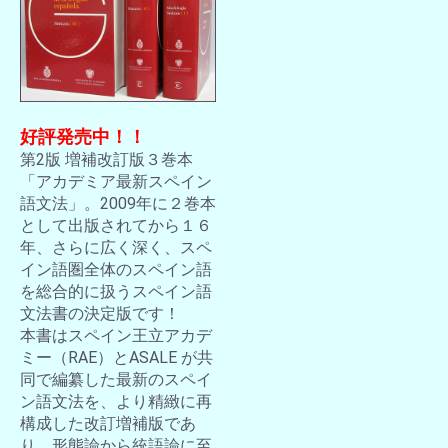
好評発売中！！
第2版 増補改訂版３巻本
「アカデミア最新スペイン
語文法」。2009年に２巻本
として出版されてから１６
年、さらに広く深く、スペ
イン語圏全体のスペイン語
を総合的に扱うスペイン語
文法書の決定版です！
本書はスペイン王立アカデ
ミー（RAE）とASALE が共
同で編纂した最新のスペイ
ン語文法を、より精緻に再
構成した改訂増補版であ
り、形態論から統語論に至