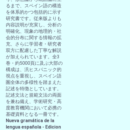
るまで、スペイン語の構造
を体系的かつ包括的に示す
研究書です。従来版よりも
内容説明が充実し、分析の
明確化、現象の地理的・社
会的分布に関する情報の拡
充、さらに学習者・研究者
双方に配慮した丁寧な解説
が加えられています。全3
巻・約5000頁に及ぶ大部の
構成は、汎ヒスパニック的
視点を重視し、スペイン語
圏全体の多様性を踏まえた
記述を特徴としています。
記述文法と規範文法の両面
を兼ね備え、学術研究・高
度教育機関において必携の
基礎資料となる一冊です。
Nueva gramática de la
lengua española - Edicion