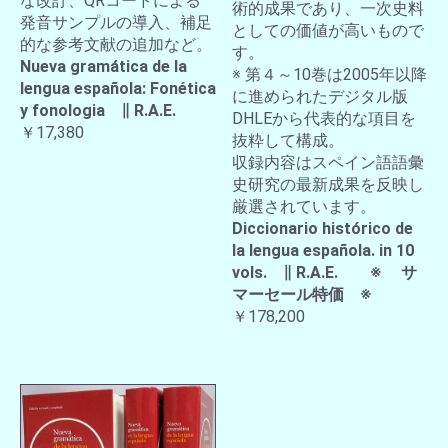
な改訂、QRコードによる
術的成果であり、一次史料
発音サンプルの導入、補足
としての価値が高いもので
的な参考文献の追加など。
す。
Nueva gramática de la
※ 第４～10巻は2005年以降
lengua española: Fonética
に進められたデジタル版
y fonologia ∥ R.A.E.
DHLEから代表的な項目を
￥17,380
抜粋して構成。
収録内容はスペイン語語彙
史研究の最新成果を反映し
厳選されています。
Diccionario histórico de
la lengua española. in 10
vols. ∥ R.A.E. ※ サ
マーセール特価 ※
￥178,200