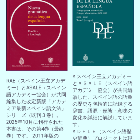
※ スペイン王立アカデミー
RAE（スペイン王立アカデ
とＡＳＡＬＥ（スペイン語
ミー）とASALE（スペイン
アカデミー協会）が共同編
語アカデミー協会）が共同
纂した、スペイン語の語彙
編集した改定新版「アカデ
の歴史を包括的に記録する
ミア最新スペイン語文法」
辞書。語源・形態・意味の
シリーズ（既刊３巻）。
変化を詳細に解説していま
2025年10月に刊行された
す。
本書は、その第4巻（最終
※ ＤＨＬＥ（スペイン語歴
巻）です。 2011年版の
史辞典）プロジェクトは現