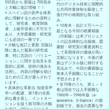
555頁から 新版は 700頁余
代のデジタル技術と国際的
と大幅に改訂増補 ！！
な共同作業体制を駆使して
※ スペイン語の音声を体系
進行中の画期的な取り組
的に理解するための資料と
み。
して、研究者、教育関係
※ 10巻本・合計２万ページ
者、上級学習者に不可欠で
超となる今回の紙書籍版
あり、大学図書館・研究室
（印刷版）は本プロジェク
にも必須の一冊です。
トの記念碑的な出版物。図
※ 大幅な改訂と更新: 旧版以
書館・研究室の重要資料と
降に進んだ最新の研究成
して長期保存の価値が高い
果、特に言語の「バリエー
文献になります。今後の更
ション」に関する知見を全
新はデジタル版に移行する
面的に反映。技術の進歩を
見込みで、今回の書籍版は
活用し、内容の理解を助け
将来入手困難になることが
るための工夫が凝らされて
予想されます。
います。
※ 全10巻のうち、第１～３
※ 具体的な革新点: 知覚音声
巻は現在では入手困難な
学への配慮、第1章の全面
1960年～1996年版（a-
的な書き直し、イントネー
apasanca、b-bajoca）の復
ションを扱う第10章の大幅
刻版です。過去の貴重な学