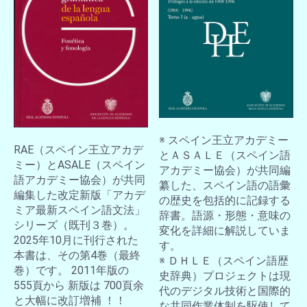
※ スペイン王立アカデミー
RAE（スペイン王立アカデ
とＡＳＡＬＥ（スペイン語
ミー）とASALE（スペイン
アカデミー協会）が共同編
語アカデミー協会）が共同
纂した、スペイン語の語彙
編集した改定新版「アカデ
の歴史を包括的に記録する
ミア最新スペイン語文法」
辞書。語源・形態・意味の
シリーズ（既刊３巻）。
変化を詳細に解説していま
2025年10月に刊行された
す。
本書は、その第4巻（最終
※ ＤＨＬＥ（スペイン語歴
巻）です。 2011年版の
史辞典）プロジェクトは現
555頁から 新版は 700頁余
代のデジタル技術と国際的
と大幅に改訂増補 ！！
な共同作業体制を駆使して