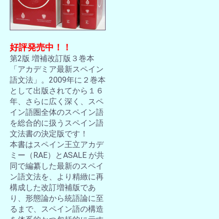
好評発売中！！
第2版 増補改訂版３巻本
「アカデミア最新スペイン
語文法」。2009年に２巻本
として出版されてから１６
年、さらに広く深く、スペ
イン語圏全体のスペイン語
を総合的に扱うスペイン語
文法書の決定版です！
本書はスペイン王立アカデ
ミー（RAE）とASALE が共
同で編纂した最新のスペイ
ン語文法を、より精緻に再
構成した改訂増補版であ
り、形態論から統語論に至
るまで、スペイン語の構造