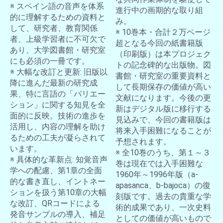
※ スペイン語の音声を体系
進行中の画期的な取り組
的に理解するための資料と
み。
して、研究者、教育関係
※ 10巻本・合計２万ページ
者、上級学習者に不可欠で
超となる今回の紙書籍版
あり、大学図書館・研究室
（印刷版）は本プロジェク
にも必須の一冊です。
トの記念碑的な出版物。図
※ 大幅な改訂と更新: 旧版以
書館・研究室の重要資料と
降に進んだ最新の研究成
して長期保存の価値が高い
果、特に言語の「バリエー
文献になります。今後の更
ション」に関する知見を全
新はデジタル版に移行する
面的に反映。技術の進歩を
見込みで、今回の書籍版は
活用し、内容の理解を助け
将来入手困難になることが
るための工夫が凝らされて
予想されます。
います。
※ 全10巻のうち、第１～３
※ 具体的な革新点: 知覚音声
巻は現在では入手困難な
学への配慮、第1章の全面
1960年～1996年版（a-
的な書き直し、イントネー
apasanca、b-bajoca）の復
ションを扱う第10章の大幅
刻版です。過去の貴重な学
な改訂、QRコードによる
術的成果であり、一次史料
発音サンプルの導入、補足
としての価値が高いもので