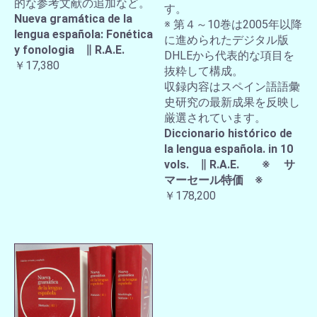
的な参考文献の追加など。
す。
Nueva gramática de la
※ 第４～10巻は2005年以降
lengua española: Fonética
に進められたデジタル版
y fonologia ∥ R.A.E.
DHLEから代表的な項目を
￥17,380
抜粋して構成。
収録内容はスペイン語語彙
史研究の最新成果を反映し
厳選されています。
Diccionario histórico de
la lengua española. in 10
vols. ∥ R.A.E. ※ サ
マーセール特価 ※
￥178,200