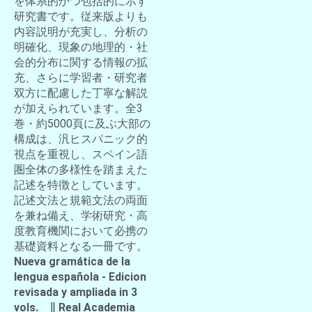
を体系的かつ包括的に示す
研究書です。従来版よりも
内容説明が充実し、分析の
明確化、現象の地理的・社
会的分布に関する情報の拡
充、さらに学習者・研究者
双方に配慮した丁寧な解説
が加えられています。全3
巻・約5000頁に及ぶ大部の
構成は、汎ヒスパニック的
視点を重視し、スペイン語
圏全体の多様性を踏まえた
記述を特徴としています。
記述文法と規範文法の両面
を兼ね備え、学術研究・高
度教育機関において必携の
基礎資料となる一冊です。
Nueva gramática de la
lengua española - Edicion
revisada y ampliada in 3
vols. ∥ Real Academia