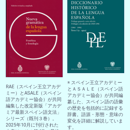
※ スペイン王立アカデミー
RAE（スペイン王立アカデ
とＡＳＡＬＥ（スペイン語
ミー）とASALE（スペイン
アカデミー協会）が共同編
語アカデミー協会）が共同
纂した、スペイン語の語彙
編集した改定新版「アカデ
の歴史を包括的に記録する
ミア最新スペイン語文法」
辞書。語源・形態・意味の
シリーズ（既刊３巻）。
変化を詳細に解説していま
2025年10月に刊行された
す。