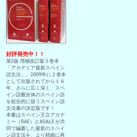
好評発売中！！
第2版 増補改訂版３巻本
「アカデミア最新スペイン
語文法」。2009年に２巻本
として出版されてから１６
年、さらに広く深く、スペ
イン語圏全体のスペイン語
を総合的に扱うスペイン語
文法書の決定版です！
本書はスペイン王立アカデ
ミー（RAE）とASALE が共
同で編纂した最新のスペイ
ン語文法を、より精緻に再