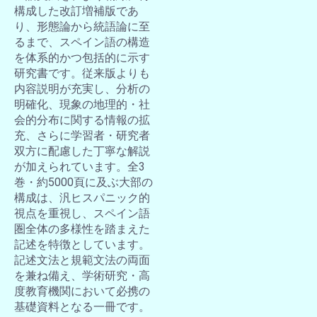
構成した改訂増補版であ
り、形態論から統語論に至
るまで、スペイン語の構造
を体系的かつ包括的に示す
研究書です。従来版よりも
内容説明が充実し、分析の
明確化、現象の地理的・社
会的分布に関する情報の拡
充、さらに学習者・研究者
双方に配慮した丁寧な解説
が加えられています。全3
巻・約5000頁に及ぶ大部の
構成は、汎ヒスパニック的
視点を重視し、スペイン語
圏全体の多様性を踏まえた
記述を特徴としています。
記述文法と規範文法の両面
を兼ね備え、学術研究・高
度教育機関において必携の
基礎資料となる一冊です。