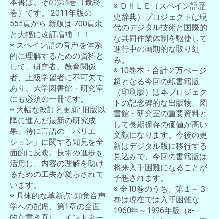
本書は、その第4巻（最終
※ ＤＨＬＥ（スペイン語歴
巻）です。 2011年版の
史辞典）プロジェクトは現
555頁から 新版は 700頁余
代のデジタル技術と国際的
と大幅に改訂増補 ！！
な共同作業体制を駆使して
※ スペイン語の音声を体系
進行中の画期的な取り組
的に理解するための資料と
み。
して、研究者、教育関係
※ 10巻本・合計２万ページ
者、上級学習者に不可欠で
超となる今回の紙書籍版
あり、大学図書館・研究室
（印刷版）は本プロジェク
にも必須の一冊です。
トの記念碑的な出版物。図
※ 大幅な改訂と更新: 旧版以
書館・研究室の重要資料と
降に進んだ最新の研究成
して長期保存の価値が高い
果、特に言語の「バリエー
文献になります。今後の更
ション」に関する知見を全
新はデジタル版に移行する
面的に反映。技術の進歩を
見込みで、今回の書籍版は
活用し、内容の理解を助け
将来入手困難になることが
るための工夫が凝らされて
予想されます。
います。
※ 全10巻のうち、第１～３
※ 具体的な革新点: 知覚音声
巻は現在では入手困難な
学への配慮、第1章の全面
1960年～1996年版（a-
的な書き直し、イントネー