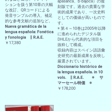
apasanca、b-bajoca）の復
ションを扱う第10章の大幅
刻版です。過去の貴重な学
な改訂、QRコードによる
術的成果であり、一次史料
発音サンプルの導入、補足
としての価値が高いもので
的な参考文献の追加など。
す。
Nueva gramática de la
※ 第４～10巻は2005年以降
lengua española: Fonética
に進められたデジタル版
y fonologia ∥ R.A.E.
DHLEから代表的な項目を
￥17,380
抜粋して構成。
収録内容はスペイン語語彙
史研究の最新成果を反映し
厳選されています。
Diccionario histórico de
la lengua española. in 10
vols. ∥ R.A.E. ※ サ
マーセール特価 ※
￥178,200