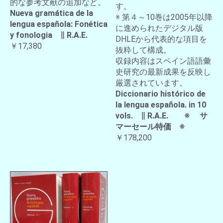
的な参考文献の追加など。
す。
Nueva gramática de la
※ 第４～10巻は2005年以降
lengua española: Fonética
に進められたデジタル版
y fonologia ∥ R.A.E.
DHLEから代表的な項目を
￥17,380
抜粋して構成。
収録内容はスペイン語語彙
史研究の最新成果を反映し
厳選されています。
Diccionario histórico de
la lengua española. in 10
vols. ∥ R.A.E. ※ サ
マーセール特価 ※
￥178,200