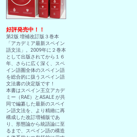
好評発売中！！
第2版 増補改訂版３巻本
「アカデミア最新スペイン
語文法」。2009年に２巻本
として出版されてから１６
年、さらに広く深く、スペ
イン語圏全体のスペイン語
を総合的に扱うスペイン語
文法書の決定版です！
本書はスペイン王立アカデ
ミー（RAE）とASALE が共
同で編纂した最新のスペイ
ン語文法を、より精緻に再
構成した改訂増補版であ
り、形態論から統語論に至
るまで、スペイン語の構造