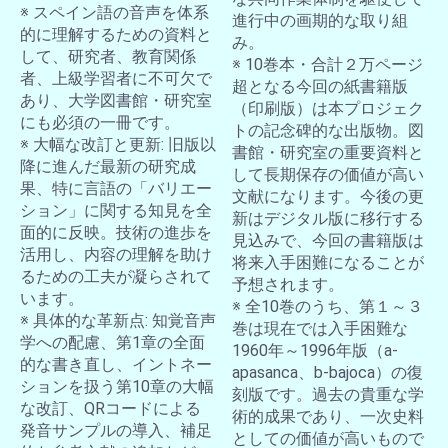
※ スペイン語の音声を体系
進行中の画期的な取り組
的に理解するための資料と
み。
して、研究者、教育関係
※ 10巻本・合計２万ページ
者、上級学習者に不可欠で
超となる今回の紙書籍版
あり、大学図書館・研究室
（印刷版）は本プロジェク
にも必須の一冊です。
トの記念碑的な出版物。図
※ 大幅な改訂と更新: 旧版以
書館・研究室の重要資料と
降に進んだ最新の研究成
して長期保存の価値が高い
果、特に言語の「バリエー
文献になります。今後の更
ション」に関する知見を全
新はデジタル版に移行する
面的に反映。技術の進歩を
見込みで、今回の書籍版は
活用し、内容の理解を助け
将来入手困難になることが
るための工夫が凝らされて
予想されます。
います。
※ 全10巻のうち、第１～３
※ 具体的な革新点: 知覚音声
巻は現在では入手困難な
学への配慮、第1章の全面
1960年～1996年版（a-
的な書き直し、イントネー
apasanca、b-bajoca）の復
ションを扱う第10章の大幅
刻版です。過去の貴重な学
な改訂、QRコードによる
術的成果であり、一次史料
発音サンプルの導入、補足
としての価値が高いもので