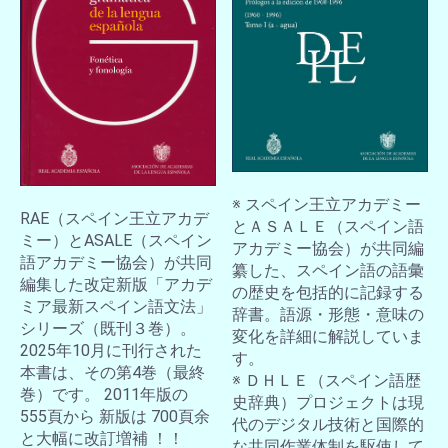
※ スペイン王立アカデミー
RAE（スペイン王立アカデ
とＡＳＡＬＥ（スペイン語
ミー）とASALE（スペイン
アカデミー協会）が共同編
語アカデミー協会）が共同
纂した、スペイン語の語彙
編集した改定新版「アカデ
の歴史を包括的に記録する
ミア最新スペイン語文法」
辞書。語源・形態・意味の
シリーズ（既刊３巻）。
変化を詳細に解説していま
2025年10月に刊行された
す。
本書は、その第4巻（最終
※ ＤＨＬＥ（スペイン語歴
巻）です。 2011年版の
史辞典）プロジェクトは現
555頁から 新版は 700頁余
代のデジタル技術と国際的
と大幅に改訂増補 ！！
な共同作業体制を駆使して