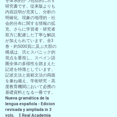
を体系的かつ包括的に示す
研究書です。従来版よりも
内容説明が充実し、分析の
明確化、現象の地理的・社
会的分布に関する情報の拡
充、さらに学習者・研究者
双方に配慮した丁寧な解説
が加えられています。全3
巻・約5000頁に及ぶ大部の
構成は、汎ヒスパニック的
視点を重視し、スペイン語
圏全体の多様性を踏まえた
記述を特徴としています。
記述文法と規範文法の両面
を兼ね備え、学術研究・高
度教育機関において必携の
基礎資料となる一冊です。
Nueva gramática de la
lengua española - Edicion
revisada y ampliada in 3
vols. ∥ Real Academia