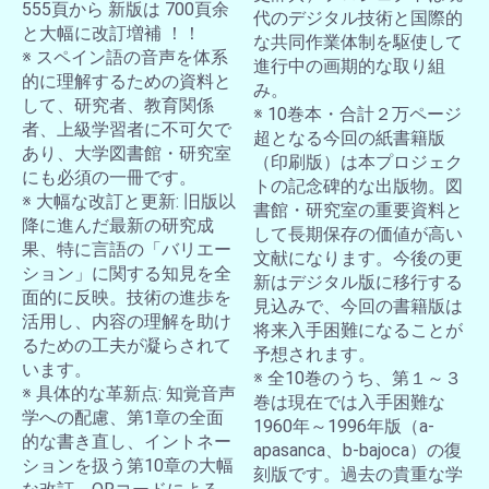
555頁から 新版は 700頁余
代のデジタル技術と国際的
と大幅に改訂増補 ！！
な共同作業体制を駆使して
※ スペイン語の音声を体系
進行中の画期的な取り組
的に理解するための資料と
み。
して、研究者、教育関係
※ 10巻本・合計２万ページ
者、上級学習者に不可欠で
超となる今回の紙書籍版
あり、大学図書館・研究室
（印刷版）は本プロジェク
にも必須の一冊です。
トの記念碑的な出版物。図
※ 大幅な改訂と更新: 旧版以
書館・研究室の重要資料と
降に進んだ最新の研究成
して長期保存の価値が高い
果、特に言語の「バリエー
文献になります。今後の更
ション」に関する知見を全
新はデジタル版に移行する
面的に反映。技術の進歩を
見込みで、今回の書籍版は
活用し、内容の理解を助け
将来入手困難になることが
るための工夫が凝らされて
予想されます。
います。
※ 全10巻のうち、第１～３
※ 具体的な革新点: 知覚音声
巻は現在では入手困難な
学への配慮、第1章の全面
1960年～1996年版（a-
的な書き直し、イントネー
apasanca、b-bajoca）の復
ションを扱う第10章の大幅
刻版です。過去の貴重な学