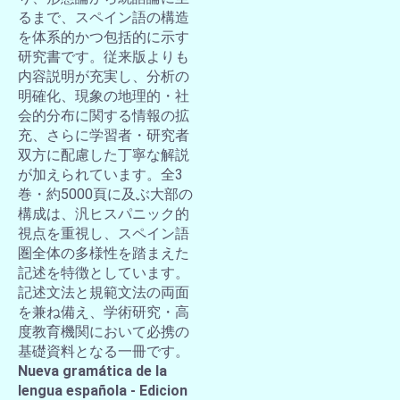
るまで、スペイン語の構造
を体系的かつ包括的に示す
研究書です。従来版よりも
内容説明が充実し、分析の
明確化、現象の地理的・社
会的分布に関する情報の拡
充、さらに学習者・研究者
双方に配慮した丁寧な解説
が加えられています。全3
巻・約5000頁に及ぶ大部の
構成は、汎ヒスパニック的
視点を重視し、スペイン語
圏全体の多様性を踏まえた
記述を特徴としています。
記述文法と規範文法の両面
を兼ね備え、学術研究・高
度教育機関において必携の
基礎資料となる一冊です。
Nueva gramática de la
lengua española - Edicion