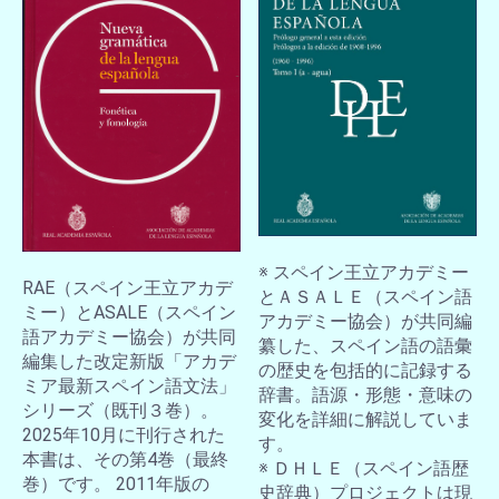
※ スペイン王立アカデミー
RAE（スペイン王立アカデ
とＡＳＡＬＥ（スペイン語
ミー）とASALE（スペイン
アカデミー協会）が共同編
語アカデミー協会）が共同
纂した、スペイン語の語彙
編集した改定新版「アカデ
の歴史を包括的に記録する
ミア最新スペイン語文法」
辞書。語源・形態・意味の
シリーズ（既刊３巻）。
変化を詳細に解説していま
2025年10月に刊行された
す。
本書は、その第4巻（最終
※ ＤＨＬＥ（スペイン語歴
巻）です。 2011年版の
史辞典）プロジェクトは現