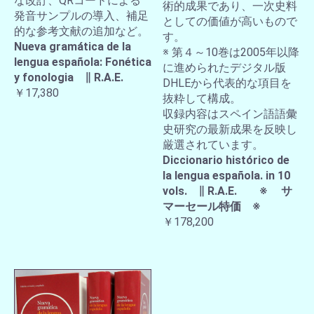
な改訂、QRコードによる
術的成果であり、一次史料
発音サンプルの導入、補足
としての価値が高いもので
的な参考文献の追加など。
す。
Nueva gramática de la
※ 第４～10巻は2005年以降
lengua española: Fonética
に進められたデジタル版
y fonologia ∥ R.A.E.
DHLEから代表的な項目を
￥17,380
抜粋して構成。
収録内容はスペイン語語彙
史研究の最新成果を反映し
厳選されています。
Diccionario histórico de
la lengua española. in 10
vols. ∥ R.A.E. ※ サ
マーセール特価 ※
￥178,200