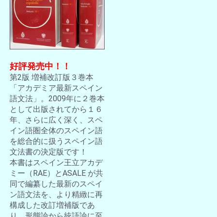
好評発売中！！
第2版 増補改訂版３巻本
「アカデミア最新スペイン
語文法」。2009年に２巻本
として出版されてから１６
年、さらに広く深く、スペ
イン語圏全体のスペイン語
を総合的に扱うスペイン語
文法書の決定版です！
本書はスペイン王立アカデ
ミー（RAE）とASALE が共
同で編纂した最新のスペイ
ン語文法を、より精緻に再
構成した改訂増補版であ
り、形態論から統語論に至