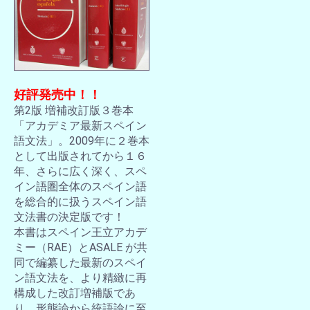
好評発売中！！
第2版 増補改訂版３巻本
「アカデミア最新スペイン
語文法」。2009年に２巻本
として出版されてから１６
年、さらに広く深く、スペ
イン語圏全体のスペイン語
を総合的に扱うスペイン語
文法書の決定版です！
本書はスペイン王立アカデ
ミー（RAE）とASALE が共
同で編纂した最新のスペイ
ン語文法を、より精緻に再
構成した改訂増補版であ
り、形態論から統語論に至