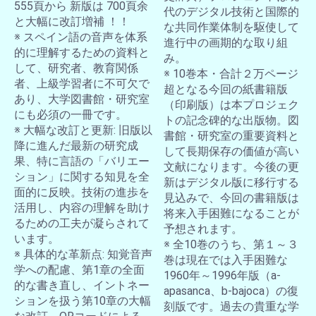
555頁から 新版は 700頁余
代のデジタル技術と国際的
と大幅に改訂増補 ！！
な共同作業体制を駆使して
※ スペイン語の音声を体系
進行中の画期的な取り組
的に理解するための資料と
み。
して、研究者、教育関係
※ 10巻本・合計２万ページ
者、上級学習者に不可欠で
超となる今回の紙書籍版
あり、大学図書館・研究室
（印刷版）は本プロジェク
にも必須の一冊です。
トの記念碑的な出版物。図
※ 大幅な改訂と更新: 旧版以
書館・研究室の重要資料と
降に進んだ最新の研究成
して長期保存の価値が高い
果、特に言語の「バリエー
文献になります。今後の更
ション」に関する知見を全
新はデジタル版に移行する
面的に反映。技術の進歩を
見込みで、今回の書籍版は
活用し、内容の理解を助け
将来入手困難になることが
るための工夫が凝らされて
予想されます。
います。
※ 全10巻のうち、第１～３
※ 具体的な革新点: 知覚音声
巻は現在では入手困難な
学への配慮、第1章の全面
1960年～1996年版（a-
的な書き直し、イントネー
apasanca、b-bajoca）の復
ションを扱う第10章の大幅
刻版です。過去の貴重な学