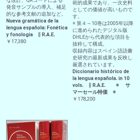
な改訂、QRコードによる
術的成果であり、一次史料
発音サンプルの導入、補足
としての価値が高いもので
的な参考文献の追加など。
す。
Nueva gramática de la
※ 第４～10巻は2005年以降
lengua española: Fonética
に進められたデジタル版
y fonologia ∥ R.A.E.
DHLEから代表的な項目を
￥17,380
抜粋して構成。
収録内容はスペイン語語彙
史研究の最新成果を反映し
厳選されています。
Diccionario histórico de
la lengua española. in 10
vols. ∥ R.A.E. ※ サ
マーセール特価 ※
￥178,200