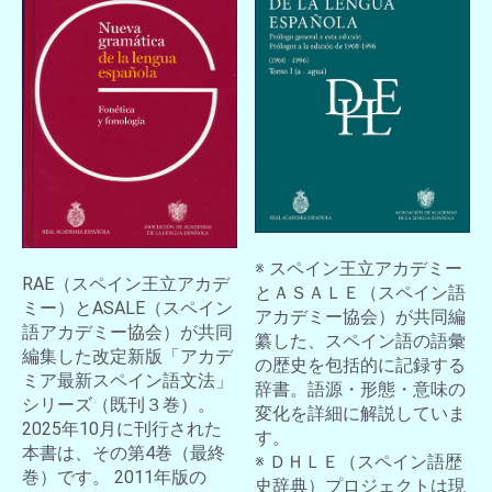
※ スペイン王立アカデミー
RAE（スペイン王立アカデ
とＡＳＡＬＥ（スペイン語
ミー）とASALE（スペイン
アカデミー協会）が共同編
語アカデミー協会）が共同
纂した、スペイン語の語彙
編集した改定新版「アカデ
の歴史を包括的に記録する
ミア最新スペイン語文法」
辞書。語源・形態・意味の
シリーズ（既刊３巻）。
変化を詳細に解説していま
2025年10月に刊行された
す。
本書は、その第4巻（最終
※ ＤＨＬＥ（スペイン語歴
巻）です。 2011年版の
史辞典）プロジェクトは現