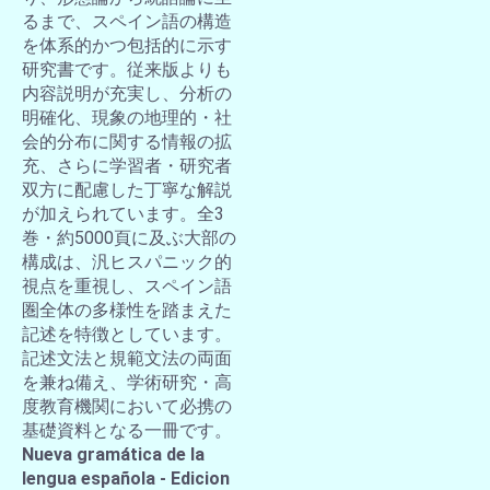
るまで、スペイン語の構造
を体系的かつ包括的に示す
研究書です。従来版よりも
内容説明が充実し、分析の
明確化、現象の地理的・社
会的分布に関する情報の拡
充、さらに学習者・研究者
双方に配慮した丁寧な解説
が加えられています。全3
巻・約5000頁に及ぶ大部の
構成は、汎ヒスパニック的
視点を重視し、スペイン語
圏全体の多様性を踏まえた
記述を特徴としています。
記述文法と規範文法の両面
を兼ね備え、学術研究・高
度教育機関において必携の
基礎資料となる一冊です。
Nueva gramática de la
lengua española - Edicion