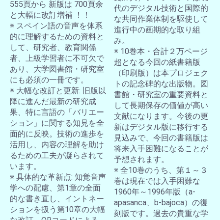
555頁から 新版は 700頁余
代のデジタル技術と国際的
と大幅に改訂増補 ！！
な共同作業体制を駆使して
※ スペイン語の音声を体系
進行中の画期的な取り組
的に理解するための資料と
み。
して、研究者、教育関係
※ 10巻本・合計２万ページ
者、上級学習者に不可欠で
超となる今回の紙書籍版
あり、大学図書館・研究室
（印刷版）は本プロジェク
にも必須の一冊です。
トの記念碑的な出版物。図
※ 大幅な改訂と更新: 旧版以
書館・研究室の重要資料と
降に進んだ最新の研究成
して長期保存の価値が高い
果、特に言語の「バリエー
文献になります。今後の更
ション」に関する知見を全
新はデジタル版に移行する
面的に反映。技術の進歩を
見込みで、今回の書籍版は
活用し、内容の理解を助け
将来入手困難になることが
るための工夫が凝らされて
予想されます。
います。
※ 全10巻のうち、第１～３
※ 具体的な革新点: 知覚音声
巻は現在では入手困難な
学への配慮、第1章の全面
1960年～1996年版（a-
的な書き直し、イントネー
apasanca、b-bajoca）の復
ションを扱う第10章の大幅
刻版です。過去の貴重な学