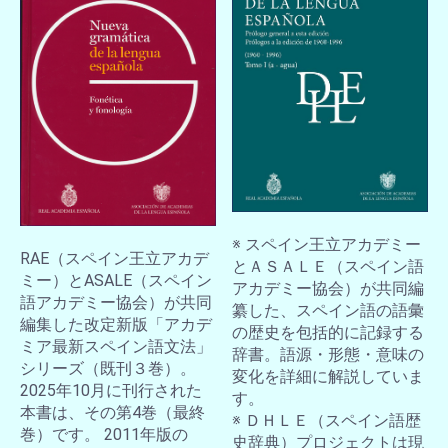
※ スペイン王立アカデミー
RAE（スペイン王立アカデ
とＡＳＡＬＥ（スペイン語
ミー）とASALE（スペイン
アカデミー協会）が共同編
語アカデミー協会）が共同
纂した、スペイン語の語彙
編集した改定新版「アカデ
の歴史を包括的に記録する
ミア最新スペイン語文法」
辞書。語源・形態・意味の
シリーズ（既刊３巻）。
変化を詳細に解説していま
2025年10月に刊行された
す。
本書は、その第4巻（最終
※ ＤＨＬＥ（スペイン語歴
巻）です。 2011年版の
史辞典）プロジェクトは現