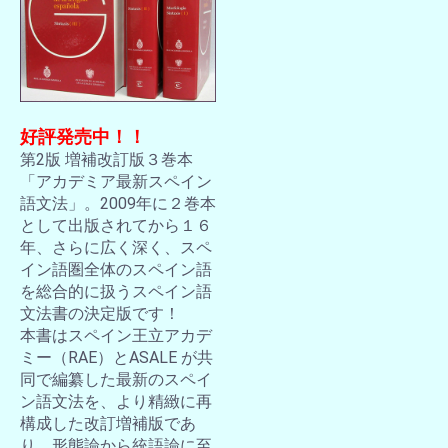
好評発売中！！
第2版 増補改訂版３巻本
「アカデミア最新スペイン
語文法」。2009年に２巻本
として出版されてから１６
年、さらに広く深く、スペ
イン語圏全体のスペイン語
を総合的に扱うスペイン語
文法書の決定版です！
本書はスペイン王立アカデ
ミー（RAE）とASALE が共
同で編纂した最新のスペイ
ン語文法を、より精緻に再
構成した改訂増補版であ
り、形態論から統語論に至