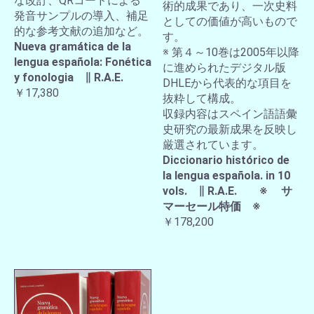
な改訂、QRコードによる
術的成果であり、一次史料
発音サンプルの導入、補足
としての価値が高いもので
的な参考文献の追加など。
す。
Nueva gramática de la
※ 第４～10巻は2005年以降
lengua española: Fonética
に進められたデジタル版
y fonologia ∥ R.A.E.
DHLEから代表的な項目を
￥17,380
抜粋して構成。
収録内容はスペイン語語彙
史研究の最新成果を反映し
厳選されています。
Diccionario histórico de
la lengua española. in 10
vols. ∥ R.A.E. ※ サ
マーセール特価 ※
￥178,200