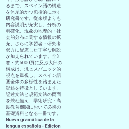
るまで、スペイン語の構造
を体系的かつ包括的に示す
研究書です。従来版よりも
内容説明が充実し、分析の
明確化、現象の地理的・社
会的分布に関する情報の拡
充、さらに学習者・研究者
双方に配慮した丁寧な解説
が加えられています。全3
巻・約5000頁に及ぶ大部の
構成は、汎ヒスパニック的
視点を重視し、スペイン語
圏全体の多様性を踏まえた
記述を特徴としています。
記述文法と規範文法の両面
を兼ね備え、学術研究・高
度教育機関において必携の
基礎資料となる一冊です。
Nueva gramática de la
lengua española - Edicion