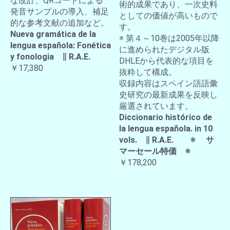
な改訂、QRコードによる
術的成果であり、一次史料
発音サンプルの導入、補足
としての価値が高いもので
的な参考文献の追加など。
す。
Nueva gramática de la
※ 第４～10巻は2005年以降
lengua española: Fonética
に進められたデジタル版
y fonologia ∥ R.A.E.
DHLEから代表的な項目を
￥17,380
抜粋して構成。
収録内容はスペイン語語彙
史研究の最新成果を反映し
厳選されています。
Diccionario histórico de
la lengua española. in 10
vols. ∥ R.A.E. ※ サ
マーセール特価 ※
￥178,200