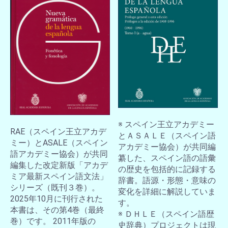
※ スペイン王立アカデミー
RAE（スペイン王立アカデ
とＡＳＡＬＥ（スペイン語
ミー）とASALE（スペイン
アカデミー協会）が共同編
語アカデミー協会）が共同
纂した、スペイン語の語彙
編集した改定新版「アカデ
の歴史を包括的に記録する
ミア最新スペイン語文法」
辞書。語源・形態・意味の
シリーズ（既刊３巻）。
変化を詳細に解説していま
2025年10月に刊行された
す。
本書は、その第4巻（最終
※ ＤＨＬＥ（スペイン語歴
巻）です。 2011年版の
史辞典）プロジェクトは現