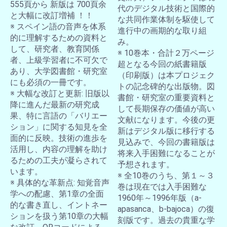
555頁から 新版は 700頁余
代のデジタル技術と国際的
と大幅に改訂増補 ！！
な共同作業体制を駆使して
※ スペイン語の音声を体系
進行中の画期的な取り組
的に理解するための資料と
み。
して、研究者、教育関係
※ 10巻本・合計２万ページ
者、上級学習者に不可欠で
超となる今回の紙書籍版
あり、大学図書館・研究室
（印刷版）は本プロジェク
にも必須の一冊です。
トの記念碑的な出版物。図
※ 大幅な改訂と更新: 旧版以
書館・研究室の重要資料と
降に進んだ最新の研究成
して長期保存の価値が高い
果、特に言語の「バリエー
文献になります。今後の更
ション」に関する知見を全
新はデジタル版に移行する
面的に反映。技術の進歩を
見込みで、今回の書籍版は
活用し、内容の理解を助け
将来入手困難になることが
るための工夫が凝らされて
予想されます。
います。
※ 全10巻のうち、第１～３
※ 具体的な革新点: 知覚音声
巻は現在では入手困難な
学への配慮、第1章の全面
1960年～1996年版（a-
的な書き直し、イントネー
apasanca、b-bajoca）の復
ションを扱う第10章の大幅
刻版です。過去の貴重な学