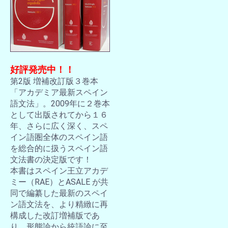
好評発売中！！
第2版 増補改訂版３巻本
「アカデミア最新スペイン
語文法」。2009年に２巻本
として出版されてから１６
年、さらに広く深く、スペ
イン語圏全体のスペイン語
を総合的に扱うスペイン語
文法書の決定版です！
本書はスペイン王立アカデ
ミー（RAE）とASALE が共
同で編纂した最新のスペイ
ン語文法を、より精緻に再
構成した改訂増補版であ
り、形態論から統語論に至