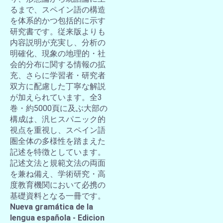
るまで、スペイン語の構造
を体系的かつ包括的に示す
研究書です。従来版よりも
内容説明が充実し、分析の
明確化、現象の地理的・社
会的分布に関する情報の拡
充、さらに学習者・研究者
双方に配慮した丁寧な解説
が加えられています。全3
巻・約5000頁に及ぶ大部の
構成は、汎ヒスパニック的
視点を重視し、スペイン語
圏全体の多様性を踏まえた
記述を特徴としています。
記述文法と規範文法の両面
を兼ね備え、学術研究・高
度教育機関において必携の
基礎資料となる一冊です。
Nueva gramática de la
lengua española - Edicion