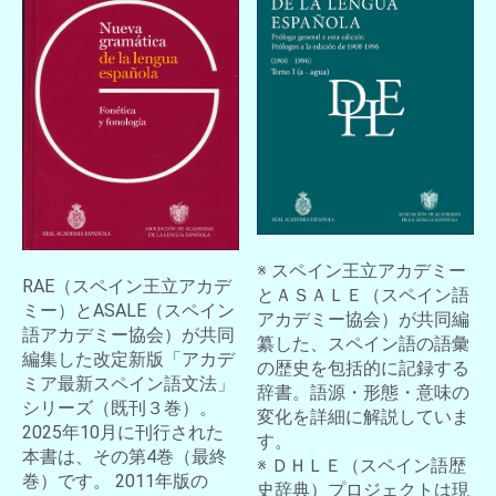
※ スペイン王立アカデミー
RAE（スペイン王立アカデ
とＡＳＡＬＥ（スペイン語
ミー）とASALE（スペイン
アカデミー協会）が共同編
語アカデミー協会）が共同
纂した、スペイン語の語彙
編集した改定新版「アカデ
の歴史を包括的に記録する
ミア最新スペイン語文法」
辞書。語源・形態・意味の
シリーズ（既刊３巻）。
変化を詳細に解説していま
2025年10月に刊行された
す。
本書は、その第4巻（最終
※ ＤＨＬＥ（スペイン語歴
巻）です。 2011年版の
史辞典）プロジェクトは現