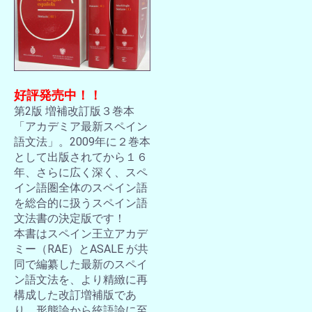
好評発売中！！
第2版 増補改訂版３巻本
「アカデミア最新スペイン
語文法」。2009年に２巻本
として出版されてから１６
年、さらに広く深く、スペ
イン語圏全体のスペイン語
を総合的に扱うスペイン語
文法書の決定版です！
本書はスペイン王立アカデ
ミー（RAE）とASALE が共
同で編纂した最新のスペイ
ン語文法を、より精緻に再
構成した改訂増補版であ
り、形態論から統語論に至