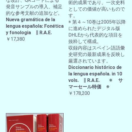
な改訂、QRコードによる
術的成果であり、一次史料
発音サンプルの導入、補足
としての価値が高いもので
的な参考文献の追加など。
す。
Nueva gramática de la
※ 第４～10巻は2005年以降
lengua española: Fonética
に進められたデジタル版
y fonologia ∥ R.A.E.
DHLEから代表的な項目を
￥17,380
抜粋して構成。
収録内容はスペイン語語彙
史研究の最新成果を反映し
厳選されています。
Diccionario histórico de
la lengua española. in 10
vols. ∥ R.A.E. ※ サ
マーセール特価 ※
￥178,200