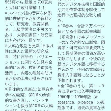
555頁から 新版は 700頁余
代のデジタル技術と国際的
と大幅に改訂増補 ！！
な共同作業体制を駆使して
※ スペイン語の音声を体系
進行中の画期的な取り組
的に理解するための資料と
み。
して、研究者、教育関係
※ 10巻本・合計２万ページ
者、上級学習者に不可欠で
超となる今回の紙書籍版
あり、大学図書館・研究室
（印刷版）は本プロジェク
にも必須の一冊です。
トの記念碑的な出版物。図
※ 大幅な改訂と更新: 旧版以
書館・研究室の重要資料と
降に進んだ最新の研究成
して長期保存の価値が高い
果、特に言語の「バリエー
文献になります。今後の更
ション」に関する知見を全
新はデジタル版に移行する
面的に反映。技術の進歩を
見込みで、今回の書籍版は
活用し、内容の理解を助け
将来入手困難になることが
るための工夫が凝らされて
予想されます。
います。
※ 全10巻のうち、第１～３
※ 具体的な革新点: 知覚音声
巻は現在では入手困難な
学への配慮、第1章の全面
1960年～1996年版（a-
的な書き直し、イントネー
apasanca、b-bajoca）の復
ションを扱う第10章の大幅
刻版です。過去の貴重な学