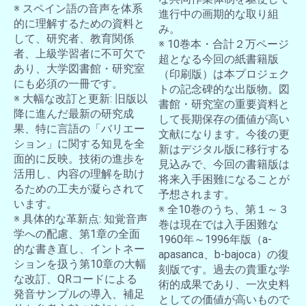
※ スペイン語の音声を体系
進行中の画期的な取り組
的に理解するための資料と
み。
して、研究者、教育関係
※ 10巻本・合計２万ページ
者、上級学習者に不可欠で
超となる今回の紙書籍版
あり、大学図書館・研究室
（印刷版）は本プロジェク
にも必須の一冊です。
トの記念碑的な出版物。図
※ 大幅な改訂と更新: 旧版以
書館・研究室の重要資料と
降に進んだ最新の研究成
して長期保存の価値が高い
果、特に言語の「バリエー
文献になります。今後の更
ション」に関する知見を全
新はデジタル版に移行する
面的に反映。技術の進歩を
見込みで、今回の書籍版は
活用し、内容の理解を助け
将来入手困難になることが
るための工夫が凝らされて
予想されます。
います。
※ 全10巻のうち、第１～３
※ 具体的な革新点: 知覚音声
巻は現在では入手困難な
学への配慮、第1章の全面
1960年～1996年版（a-
的な書き直し、イントネー
apasanca、b-bajoca）の復
ションを扱う第10章の大幅
刻版です。過去の貴重な学
な改訂、QRコードによる
術的成果であり、一次史料
発音サンプルの導入、補足
としての価値が高いもので