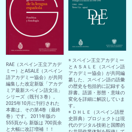
※ スペイン王立アカデミー
RAE（スペイン王立アカデ
とＡＳＡＬＥ（スペイン語
ミー）とASALE（スペイン
アカデミー協会）が共同編
語アカデミー協会）が共同
纂した、スペイン語の語彙
編集した改定新版「アカデ
の歴史を包括的に記録する
ミア最新スペイン語文法」
辞書。語源・形態・意味の
シリーズ（既刊３巻）。
変化を詳細に解説していま
2025年10月に刊行された
す。
本書は、その第4巻（最終
※ ＤＨＬＥ（スペイン語歴
巻）です。 2011年版の
史辞典）プロジェクトは現
555頁から 新版は 700頁余
代のデジタル技術と国際的
と大幅に改訂増補 ！！
な共同作業体制を駆使して