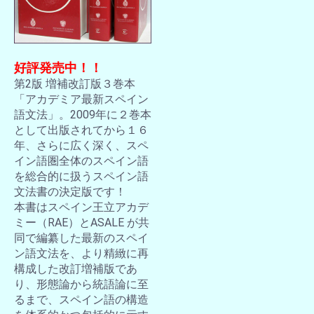
好評発売中！！
第2版 増補改訂版３巻本
「アカデミア最新スペイン
語文法」。2009年に２巻本
として出版されてから１６
年、さらに広く深く、スペ
イン語圏全体のスペイン語
を総合的に扱うスペイン語
文法書の決定版です！
本書はスペイン王立アカデ
ミー（RAE）とASALE が共
同で編纂した最新のスペイ
ン語文法を、より精緻に再
構成した改訂増補版であ
り、形態論から統語論に至
るまで、スペイン語の構造