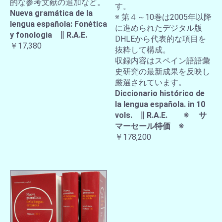
的な参考文献の追加など。
す。
Nueva gramática de la
※ 第４～10巻は2005年以降
lengua española: Fonética
に進められたデジタル版
y fonologia ∥ R.A.E.
DHLEから代表的な項目を
￥17,380
抜粋して構成。
収録内容はスペイン語語彙
史研究の最新成果を反映し
厳選されています。
Diccionario histórico de
la lengua española. in 10
vols. ∥ R.A.E. ※ サ
マーセール特価 ※
￥178,200