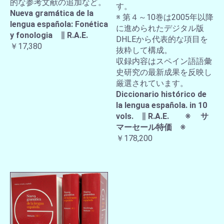
的な参考文献の追加など。
す。
Nueva gramática de la
※ 第４～10巻は2005年以降
lengua española: Fonética
に進められたデジタル版
y fonologia ∥ R.A.E.
DHLEから代表的な項目を
￥17,380
抜粋して構成。
収録内容はスペイン語語彙
史研究の最新成果を反映し
厳選されています。
Diccionario histórico de
la lengua española. in 10
vols. ∥ R.A.E. ※ サ
マーセール特価 ※
￥178,200