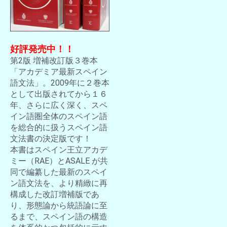
好評発売中！！
第2版 増補改訂版３巻本
「アカデミア最新スペイン
語文法」。2009年に２巻本
として出版されてから１６
年、さらに広く深く、スペ
イン語圏全体のスペイン語
を総合的に扱うスペイン語
文法書の決定版です！
本書はスペイン王立アカデ
ミー（RAE）とASALE が共
同で編纂した最新のスペイ
ン語文法を、より精緻に再
構成した改訂増補版であ
り、形態論から統語論に至
るまで、スペイン語の構造