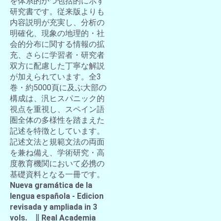
を体系的かつ包括的に示す
研究書です。従来版よりも
内容説明が充実し、分析の
明確化、現象の地理的・社
会的分布に関する情報の拡
充、さらに学習者・研究者
双方に配慮した丁寧な解説
が加えられています。全3
巻・約5000頁に及ぶ大部の
構成は、汎ヒスパニック的
視点を重視し、スペイン語
圏全体の多様性を踏まえた
記述を特徴としています。
記述文法と規範文法の両面
を兼ね備え、学術研究・高
度教育機関において必携の
基礎資料となる一冊です。
Nueva gramática de la
lengua española - Edicion
revisada y ampliada in 3
vols. ∥ Real Academia