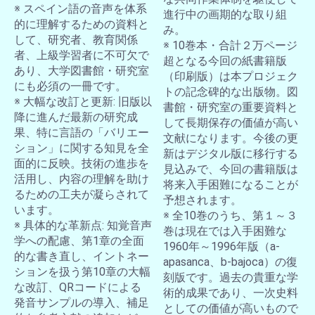
※ スペイン語の音声を体系
進行中の画期的な取り組
的に理解するための資料と
み。
して、研究者、教育関係
※ 10巻本・合計２万ページ
者、上級学習者に不可欠で
超となる今回の紙書籍版
あり、大学図書館・研究室
（印刷版）は本プロジェク
にも必須の一冊です。
トの記念碑的な出版物。図
※ 大幅な改訂と更新: 旧版以
書館・研究室の重要資料と
降に進んだ最新の研究成
して長期保存の価値が高い
果、特に言語の「バリエー
文献になります。今後の更
ション」に関する知見を全
新はデジタル版に移行する
面的に反映。技術の進歩を
見込みで、今回の書籍版は
活用し、内容の理解を助け
将来入手困難になることが
るための工夫が凝らされて
予想されます。
います。
※ 全10巻のうち、第１～３
※ 具体的な革新点: 知覚音声
巻は現在では入手困難な
学への配慮、第1章の全面
1960年～1996年版（a-
的な書き直し、イントネー
apasanca、b-bajoca）の復
ションを扱う第10章の大幅
刻版です。過去の貴重な学
な改訂、QRコードによる
術的成果であり、一次史料
発音サンプルの導入、補足
としての価値が高いもので