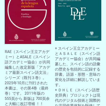
※ スペイン王立アカデミー
RAE（スペイン王立アカデ
とＡＳＡＬＥ（スペイン語
ミー）とASALE（スペイン
アカデミー協会）が共同編
語アカデミー協会）が共同
纂した、スペイン語の語彙
編集した改定新版「アカデ
の歴史を包括的に記録する
ミア最新スペイン語文法」
辞書。語源・形態・意味の
シリーズ（既刊３巻）。
変化を詳細に解説していま
2025年10月に刊行された
す。
本書は、その第4巻（最終
※ ＤＨＬＥ（スペイン語歴
巻）です。 2011年版の
史辞典）プロジェクトは現
555頁から 新版は 700頁余
代のデジタル技術と国際的
と大幅に改訂増補 ！！
な共同作業体制を駆使して