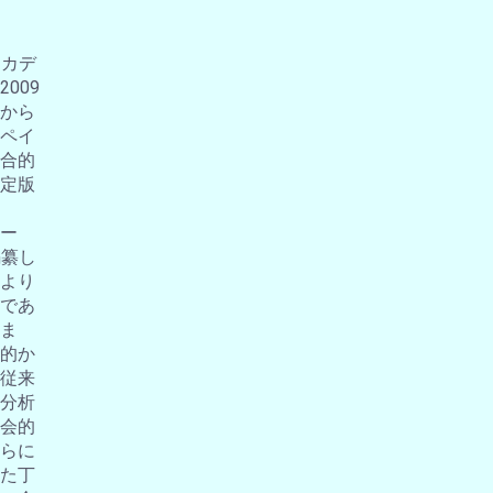
アカデ
009
から
ペイ
合的
定版
ー
編纂し
より
であ
ま
的か
従来
分析
会的
らに
た丁