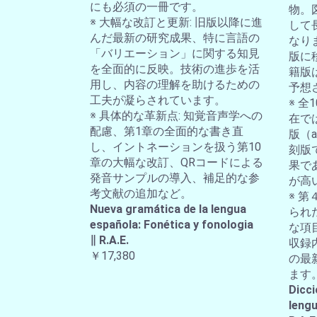
にも必須の一冊です。
物。
※ 大幅な改訂と更新: 旧版以降に進
して
んだ最新の研究成果、特に言語の
なり
「バリエーション」に関する知見
版に
を全面的に反映。技術の進歩を活
籍版
用し、内容の理解を助けるための
予想
工夫が凝らされています。
※ 
※ 具体的な革新点: 知覚音声学への
在では
配慮、第1章の全面的な書き直
版（a-
し、イントネーションを扱う第10
刻版
章の大幅な改訂、QRコードによる
果で
発音サンプルの導入、補足的な参
が高
考文献の追加など。
※ 第
Nueva gramática de la lengua
られ
española: Fonética y fonologia
な項
∥ R.A.E.
収録
￥17,380
の最
ます
Dicci
lengu