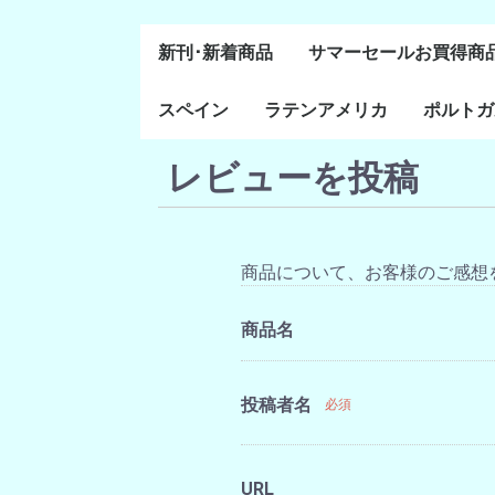
新刊･新着商品
サマーセールお買得商
スペイン
ラテンアメリカ
ポルトガ
通史・全般
８～１５世紀
１６～１８世紀
１８世紀末～２０世紀
20世紀後半以降
レビューを投稿
ラテン・アメリカ全般
メキシコ研究
中米・カリブ研究
キューバ研究
南米諸国
ペルー研究
チリ研究
アルゼンチン研究
ポルトガ
ブラジル
前半
商品について、お客様のご感想
商品名
投稿者名
必須
URL