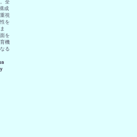
。全
の構成
重視
性を
ま
面を
育機
なる
ua
 y