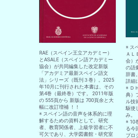
※ 
RAE（スペイン王立アカデミー）
ＡＬ
とASALE（スペイン語アカデミー
会）
協会）が共同編集した改定新版
の語
「アカデミア最新スペイン語文
辞書
法」シリーズ（既刊３巻）。2025
詳細
年10月に刊行された本書は、その
※ 
第4巻（最終巻）です。 2011年版
典）
の 555頁から 新版は 700頁余と大
ル技
幅に改訂増補 ！！
駆使
※ スペイン語の音声を体系的に理
み。
解するための資料として、研究
※ 
者、教育関係者、上級学習者に不
る今
可欠であり、大学図書館・研究室
プロ