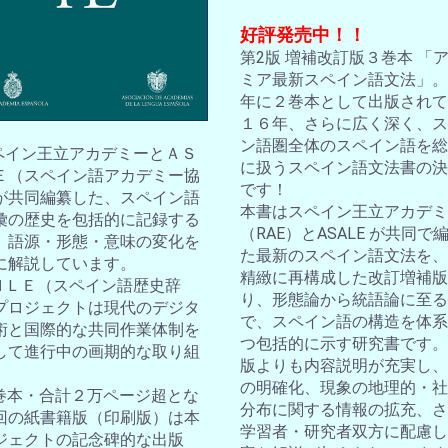
好評発売中！！
第2版 増補改訂版３巻本 「
ミア最新スペイン語文法」。2
年に２巻本として出版されて
１６年、さらに広く深く、ス
ン語圏全体のスペイン語を総
スペイン王立アカデミーとＡＳ
に扱うスペイン語文法書の決
Ｅ（スペイン語アカデミー協
です！
が共同編纂した、スペイン語
本書はスペイン王立アカデミ
彙の歴史を包括的に記録する
（RAE）とASALE が共同で
。語源・形態・意味の変化を
た最新のスペイン語文法を、
に解説しています。
精緻に再構成した改訂増補版
ＤＨＬＥ（スペイン語歴史辞
り、形態論から統語論に至る
プロジェクトは現代のデジタ
で、スペイン語の構造を体系
術と国際的な共同作業体制を
つ包括的に示す研究書です。
して進行中の画期的な取り組
版よりも内容説明が充実し、
の明確化、現象の地理的・社
10巻本・合計２万ページ超とな
分布に関する情報の拡充、さ
回の紙書籍版（印刷版）は本
学習者・研究者双方に配慮し
ジェクトの記念碑的な出版