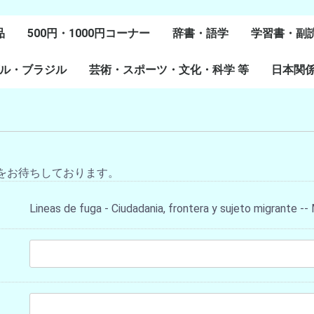
品
500円・1000円コーナー
辞書・語学
学習書・副
ル・ブラジル
芸術・スポーツ・文化・科学 等
スペイン語
ポルトガル語
Lenguas Ibericas
Lenguas Indigenas
スペインの教科書
その他
学習教材
副読本教材
絵本・児童
日本関
ル研究
研究
美術
音楽・舞踊
スポーツ
演劇・映画
料理・食文化
マンガ・コミック
その他
をお待ちしております。
Lineas de fuga - Ciudadania, frontera y sujeto migrante -