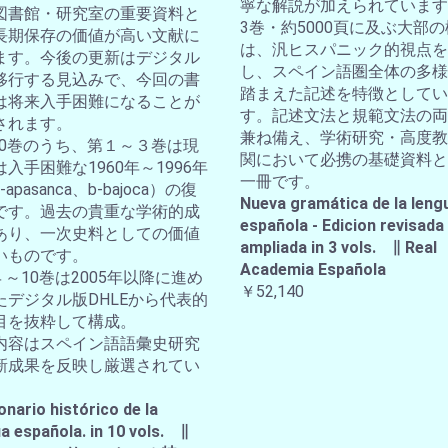
寧な解説が加えられています
図書館・研究室の重要資料と
3巻・約5000頁に及ぶ大部
長期保存の価値が高い文献に
は、汎ヒスパニック的視点を
ます。今後の更新はデジタル
し、スペイン語圏全体の多様
移行する見込みで、今回の書
踏まえた記述を特徴としてい
は将来入手困難になることが
す。記述文法と規範文法の両
されます。
兼ね備え、学術研究・高度教
全10巻のうち、第１～３巻は現
関において必携の基礎資料と
入手困難な1960年～1996年
一冊です。
apasanca、b-bajoca）の復
Nueva gramática de la leng
です。過去の貴重な学術的成
española - Edicion revisada
あり、一次史料としての価値
ampliada in 3 vols. ∥ Real
いものです。
Academia Española
４～10巻は2005年以降に進め
￥52,140
たデジタル版DHLEから代表的
目を抜粋して構成。
内容はスペイン語語彙史研究
新成果を反映し厳選されてい
。
onario histórico de la
a española. in 10 vols. ∥