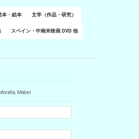
読本・絵本
文学（作品・研究）
書
係
スペイン・中南米映画 DVD 他
スペイン語文学
ポルトガル語文学
カタルーニャ文学
バスク文学
その他
- Moraña, Mabel