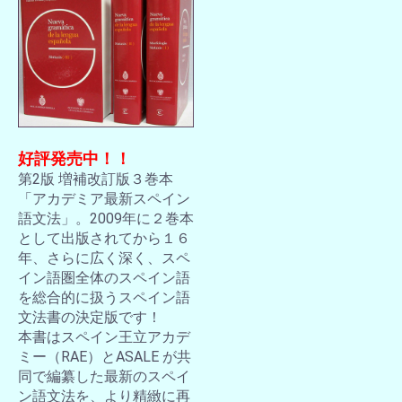
好評発売中！！
第2版 増補改訂版３巻本
「アカデミア最新スペイン
語文法」。2009年に２巻本
として出版されてから１６
年、さらに広く深く、スペ
イン語圏全体のスペイン語
を総合的に扱うスペイン語
文法書の決定版です！
本書はスペイン王立アカデ
ミー（RAE）とASALE が共
同で編纂した最新のスペイ
ン語文法を、より精緻に再