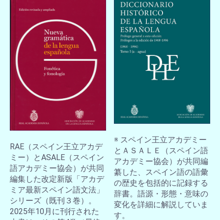
※ スペイン王立アカデミー
RAE（スペイン王立アカデ
とＡＳＡＬＥ（スペイン語
ミー）とASALE（スペイン
アカデミー協会）が共同編
語アカデミー協会）が共同
纂した、スペイン語の語彙
編集した改定新版「アカデ
の歴史を包括的に記録する
ミア最新スペイン語文法」
辞書。語源・形態・意味の
シリーズ（既刊３巻）。
変化を詳細に解説していま
2025年10月に刊行された
す。