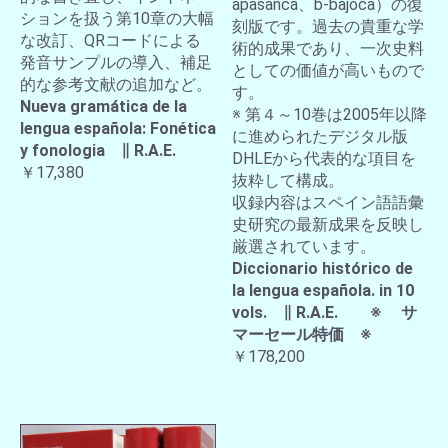
apasanca、b-bajoca）の復
ションを扱う第10章の大幅
刻版です。過去の貴重な学
な改訂、QRコードによる
術的成果であり、一次史料
発音サンプルの導入、補足
としての価値が高いもので
的な参考文献の追加など。
す。
Nueva gramática de la
※ 第４～10巻は2005年以降
lengua española: Fonética
に進められたデジタル版
y fonologia ∥ R.A.E.
DHLEから代表的な項目を
￥17,380
抜粋して構成。
収録内容はスペイン語語彙
史研究の最新成果を反映し
厳選されています。
Diccionario histórico de
la lengua española. in 10
vols. ∥ R.A.E. ※ サ
マーセール特価 ※
￥178,200