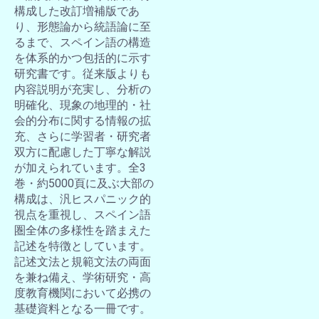
構成した改訂増補版であ
り、形態論から統語論に至
るまで、スペイン語の構造
を体系的かつ包括的に示す
研究書です。従来版よりも
内容説明が充実し、分析の
明確化、現象の地理的・社
会的分布に関する情報の拡
充、さらに学習者・研究者
双方に配慮した丁寧な解説
が加えられています。全3
巻・約5000頁に及ぶ大部の
構成は、汎ヒスパニック的
視点を重視し、スペイン語
圏全体の多様性を踏まえた
記述を特徴としています。
記述文法と規範文法の両面
を兼ね備え、学術研究・高
度教育機関において必携の
基礎資料となる一冊です。