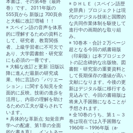
本書は、その第4巻（最終
※ ＤＨＬＥ（スペイン語歴
巻）です。 2011年版の
史辞典）プロジェクトは現
555頁から 新版は 700頁余
代のデジタル技術と国際的
と大幅に改訂増補 ！！
な共同作業体制を駆使して
※ スペイン語の音声を体系
進行中の画期的な取り組
的に理解するための資料と
み。
して、研究者、教育関係
※ 10巻本・合計２万ページ
者、上級学習者に不可欠で
超となる今回の紙書籍版
あり、大学図書館・研究室
（印刷版）は本プロジェク
にも必須の一冊です。
トの記念碑的な出版物。図
※ 大幅な改訂と更新: 旧版以
書館・研究室の重要資料と
降に進んだ最新の研究成
して長期保存の価値が高い
果、特に言語の「バリエー
文献になります。今後の更
ション」に関する知見を全
新はデジタル版に移行する
面的に反映。技術の進歩を
見込みで、今回の書籍版は
活用し、内容の理解を助け
将来入手困難になることが
るための工夫が凝らされて
予想されます。
います。
※ 全10巻のうち、第１～３
※ 具体的な革新点: 知覚音声
巻は現在では入手困難な
学への配慮、第1章の全面
1960年～1996年版（a-
的な書き直し、イントネー