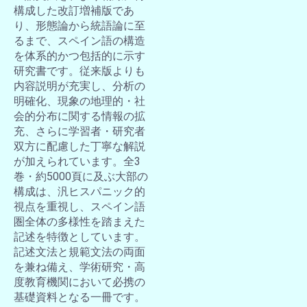
構成した改訂増補版であ
り、形態論から統語論に至
るまで、スペイン語の構造
を体系的かつ包括的に示す
研究書です。従来版よりも
内容説明が充実し、分析の
明確化、現象の地理的・社
会的分布に関する情報の拡
充、さらに学習者・研究者
双方に配慮した丁寧な解説
が加えられています。全3
巻・約5000頁に及ぶ大部の
構成は、汎ヒスパニック的
視点を重視し、スペイン語
圏全体の多様性を踏まえた
記述を特徴としています。
記述文法と規範文法の両面
を兼ね備え、学術研究・高
度教育機関において必携の
基礎資料となる一冊です。