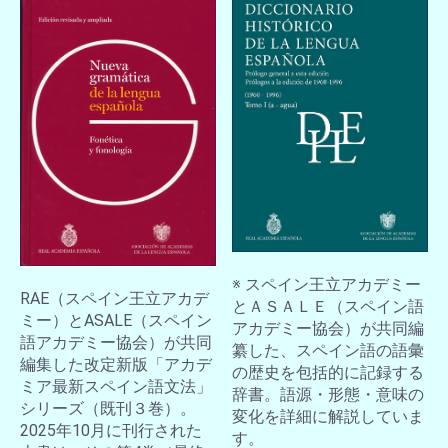
※ スペイン王立アカデミー
RAE（スペイン王立アカデ
とＡＳＡＬＥ（スペイン語
ミー）とASALE（スペイン
アカデミー協会）が共同編
語アカデミー協会）が共同
纂した、スペイン語の語彙
編集した改定新版「アカデ
の歴史を包括的に記録する
ミア最新スペイン語文法」
辞書。語源・形態・意味の
シリーズ（既刊３巻）。
変化を詳細に解説していま
2025年10月に刊行された
す。