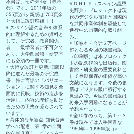
本書は、その第4巻（最終
※ ＤＨＬＥ（スペイン語歴
巻）です。 2011年版の
史辞典）プロジェクトは現
555頁から 新版は 700頁余
代のデジタル技術と国際的
と大幅に改訂増補 ！！
な共同作業体制を駆使して
※ スペイン語の音声を体系
進行中の画期的な取り組
的に理解するための資料と
み。
して、研究者、教育関係
※ 10巻本・合計２万ページ
者、上級学習者に不可欠で
超となる今回の紙書籍版
あり、大学図書館・研究室
（印刷版）は本プロジェク
にも必須の一冊です。
トの記念碑的な出版物。図
※ 大幅な改訂と更新: 旧版以
書館・研究室の重要資料と
降に進んだ最新の研究成
して長期保存の価値が高い
果、特に言語の「バリエー
文献になります。今後の更
ション」に関する知見を全
新はデジタル版に移行する
面的に反映。技術の進歩を
見込みで、今回の書籍版は
活用し、内容の理解を助け
将来入手困難になることが
るための工夫が凝らされて
予想されます。
います。
※ 全10巻のうち、第１～３
※ 具体的な革新点: 知覚音声
巻は現在では入手困難な
学への配慮、第1章の全面
1960年～1996年版（a-
的な書き直し、イントネー