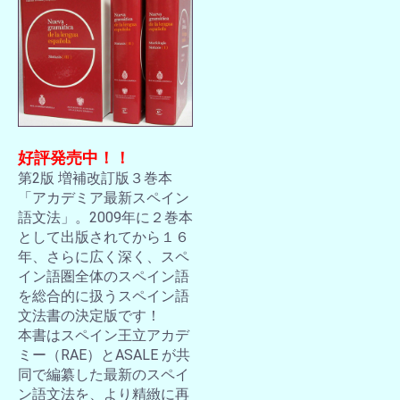
好評発売中！！
第2版 増補改訂版３巻本
「アカデミア最新スペイン
語文法」。2009年に２巻本
として出版されてから１６
年、さらに広く深く、スペ
イン語圏全体のスペイン語
を総合的に扱うスペイン語
文法書の決定版です！
本書はスペイン王立アカデ
ミー（RAE）とASALE が共
同で編纂した最新のスペイ
ン語文法を、より精緻に再