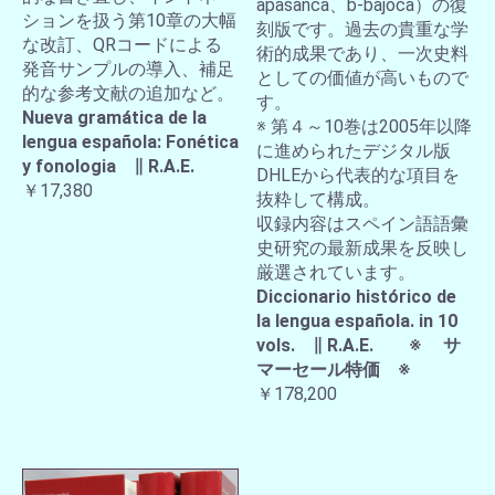
apasanca、b-bajoca）の復
ションを扱う第10章の大幅
刻版です。過去の貴重な学
な改訂、QRコードによる
術的成果であり、一次史料
発音サンプルの導入、補足
としての価値が高いもので
的な参考文献の追加など。
す。
Nueva gramática de la
※ 第４～10巻は2005年以降
lengua española: Fonética
に進められたデジタル版
y fonologia ∥ R.A.E.
DHLEから代表的な項目を
￥17,380
抜粋して構成。
収録内容はスペイン語語彙
史研究の最新成果を反映し
厳選されています。
Diccionario histórico de
la lengua española. in 10
vols. ∥ R.A.E. ※ サ
マーセール特価 ※
￥178,200