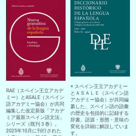
※ スペイン王立アカデミー
RAE（スペイン王立アカデ
とＡＳＡＬＥ（スペイン語
ミー）とASALE（スペイン
アカデミー協会）が共同編
語アカデミー協会）が共同
纂した、スペイン語の語彙
編集した改定新版「アカデ
の歴史を包括的に記録する
ミア最新スペイン語文法」
辞書。語源・形態・意味の
シリーズ（既刊３巻）。
変化を詳細に解説していま
2025年10月に刊行された
す。