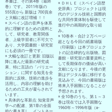
本書は、その第4巻（最終
※ ＤＨＬＥ（スペイン語歴
巻）です。 2011年版の
史辞典）プロジェクトは現
555頁から 新版は 700頁余
代のデジタル技術と国際的
と大幅に改訂増補 ！！
な共同作業体制を駆使して
※ スペイン語の音声を体系
進行中の画期的な取り組
的に理解するための資料と
み。
して、研究者、教育関係
※ 10巻本・合計２万ページ
者、上級学習者に不可欠で
超となる今回の紙書籍版
あり、大学図書館・研究室
（印刷版）は本プロジェク
にも必須の一冊です。
トの記念碑的な出版物。図
※ 大幅な改訂と更新: 旧版以
書館・研究室の重要資料と
降に進んだ最新の研究成
して長期保存の価値が高い
果、特に言語の「バリエー
文献になります。今後の更
ション」に関する知見を全
新はデジタル版に移行する
面的に反映。技術の進歩を
見込みで、今回の書籍版は
活用し、内容の理解を助け
将来入手困難になることが
るための工夫が凝らされて
予想されます。
います。
※ 全10巻のうち、第１～３
※ 具体的な革新点: 知覚音声
巻は現在では入手困難な
学への配慮、第1章の全面
1960年～1996年版（a-
的な書き直し、イントネー