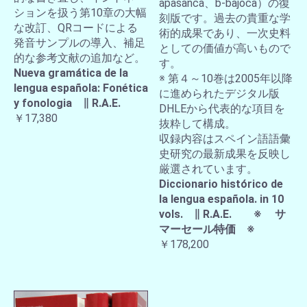
apasanca、b-bajoca）の復
ションを扱う第10章の大幅
刻版です。過去の貴重な学
な改訂、QRコードによる
術的成果であり、一次史料
発音サンプルの導入、補足
としての価値が高いもので
的な参考文献の追加など。
す。
Nueva gramática de la
※ 第４～10巻は2005年以降
lengua española: Fonética
に進められたデジタル版
y fonologia ∥ R.A.E.
DHLEから代表的な項目を
￥17,380
抜粋して構成。
収録内容はスペイン語語彙
史研究の最新成果を反映し
厳選されています。
Diccionario histórico de
la lengua española. in 10
vols. ∥ R.A.E. ※ サ
マーセール特価 ※
￥178,200