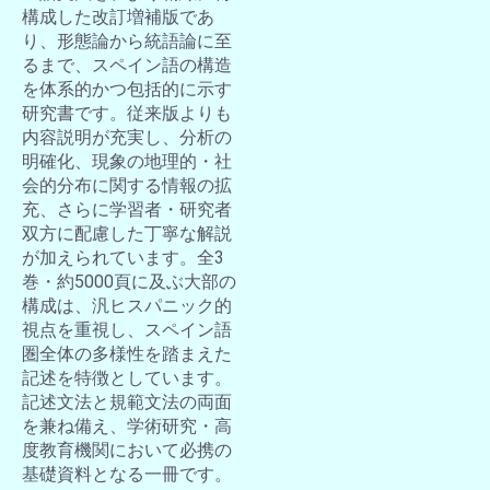
構成した改訂増補版であ
り、形態論から統語論に至
るまで、スペイン語の構造
を体系的かつ包括的に示す
研究書です。従来版よりも
内容説明が充実し、分析の
明確化、現象の地理的・社
会的分布に関する情報の拡
充、さらに学習者・研究者
双方に配慮した丁寧な解説
が加えられています。全3
巻・約5000頁に及ぶ大部の
構成は、汎ヒスパニック的
視点を重視し、スペイン語
圏全体の多様性を踏まえた
記述を特徴としています。
記述文法と規範文法の両面
を兼ね備え、学術研究・高
度教育機関において必携の
基礎資料となる一冊です。