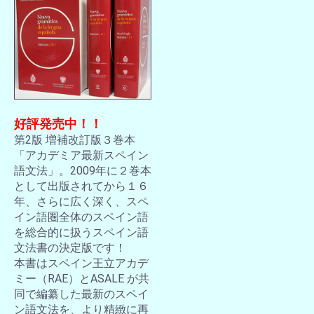
好評発売中！！
第2版 増補改訂版３巻本
「アカデミア最新スペイン
語文法」。2009年に２巻本
として出版されてから１６
年、さらに広く深く、スペ
イン語圏全体のスペイン語
を総合的に扱うスペイン語
文法書の決定版です！
本書はスペイン王立アカデ
ミー（RAE）とASALE が共
同で編纂した最新のスペイ
ン語文法を、より精緻に再