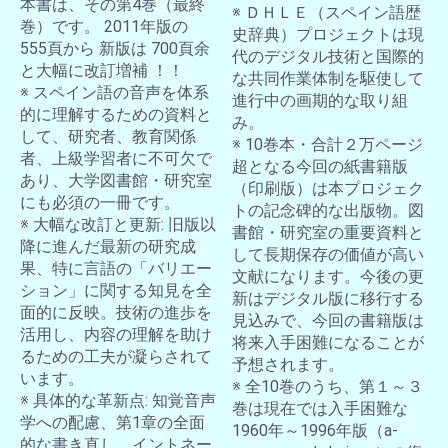
本書は、その第4巻（最終
※ ＤＨＬＥ（スペイン語歴
巻）です。 2011年版の
史辞典）プロジェクトは現
555頁から 新版は 700頁余
代のデジタル技術と国際的
と大幅に改訂増補 ！！
な共同作業体制を駆使して
※ スペイン語の音声を体系
進行中の画期的な取り組
的に理解するための資料と
み。
して、研究者、教育関係
※ 10巻本・合計２万ページ
者、上級学習者に不可欠で
超となる今回の紙書籍版
あり、大学図書館・研究室
（印刷版）は本プロジェク
にも必須の一冊です。
トの記念碑的な出版物。図
※ 大幅な改訂と更新: 旧版以
書館・研究室の重要資料と
降に進んだ最新の研究成
して長期保存の価値が高い
果、特に言語の「バリエー
文献になります。今後の更
ション」に関する知見を全
新はデジタル版に移行する
面的に反映。技術の進歩を
見込みで、今回の書籍版は
活用し、内容の理解を助け
将来入手困難になることが
るための工夫が凝らされて
予想されます。
います。
※ 全10巻のうち、第１～３
※ 具体的な革新点: 知覚音声
巻は現在では入手困難な
学への配慮、第1章の全面
1960年～1996年版（a-
的な書き直し、イントネー