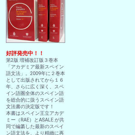
好評発売中！！
第2版 増補改訂版３巻本
「アカデミア最新スペイン
語文法」。2009年に２巻本
として出版されてから１６
年、さらに広く深く、スペ
イン語圏全体のスペイン語
を総合的に扱うスペイン語
文法書の決定版です！
本書はスペイン王立アカデ
ミー（RAE）とASALE が共
同で編纂した最新のスペイ
ン語文法を、より精緻に再