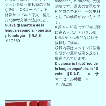
apasanca、b-bajoca）の復
ションを扱う第10章の大幅
刻版です。過去の貴重な学
な改訂、QRコードによる
術的成果であり、一次史料
発音サンプルの導入、補足
としての価値が高いもので
的な参考文献の追加など。
す。
Nueva gramática de la
※ 第４～10巻は2005年以降
lengua española: Fonética
に進められたデジタル版
y fonologia ∥ R.A.E.
DHLEから代表的な項目を
￥17,380
抜粋して構成。
収録内容はスペイン語語彙
史研究の最新成果を反映し
厳選されています。
Diccionario histórico de
la lengua española. in 10
vols. ∥ R.A.E. ※ サ
マーセール特価 ※
￥178,200