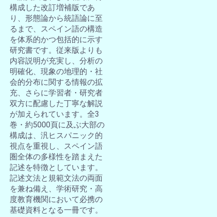
構成した改訂増補版であ
り、形態論から統語論に至
るまで、スペイン語の構造
を体系的かつ包括的に示す
研究書です。従来版よりも
内容説明が充実し、分析の
明確化、現象の地理的・社
会的分布に関する情報の拡
充、さらに学習者・研究者
双方に配慮した丁寧な解説
が加えられています。全3
巻・約5000頁に及ぶ大部の
構成は、汎ヒスパニック的
視点を重視し、スペイン語
圏全体の多様性を踏まえた
記述を特徴としています。
記述文法と規範文法の両面
を兼ね備え、学術研究・高
度教育機関において必携の
基礎資料となる一冊です。