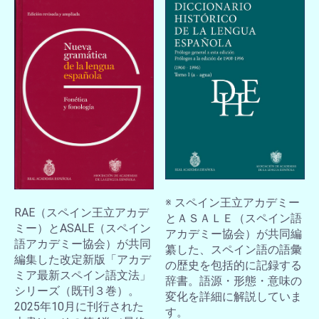
※ スペイン王立アカデミー
RAE（スペイン王立アカデ
とＡＳＡＬＥ（スペイン語
ミー）とASALE（スペイン
アカデミー協会）が共同編
語アカデミー協会）が共同
纂した、スペイン語の語彙
編集した改定新版「アカデ
の歴史を包括的に記録する
ミア最新スペイン語文法」
辞書。語源・形態・意味の
シリーズ（既刊３巻）。
変化を詳細に解説していま
2025年10月に刊行された
す。