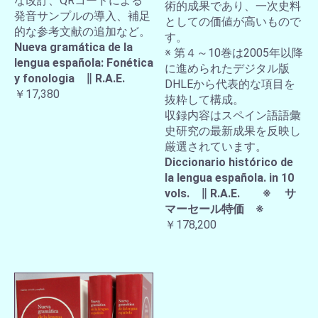
な改訂、QRコードによる
術的成果であり、一次史料
発音サンプルの導入、補足
としての価値が高いもので
的な参考文献の追加など。
す。
Nueva gramática de la
※ 第４～10巻は2005年以降
lengua española: Fonética
に進められたデジタル版
y fonologia ∥ R.A.E.
DHLEから代表的な項目を
￥17,380
抜粋して構成。
収録内容はスペイン語語彙
史研究の最新成果を反映し
厳選されています。
Diccionario histórico de
la lengua española. in 10
vols. ∥ R.A.E. ※ サ
マーセール特価 ※
￥178,200