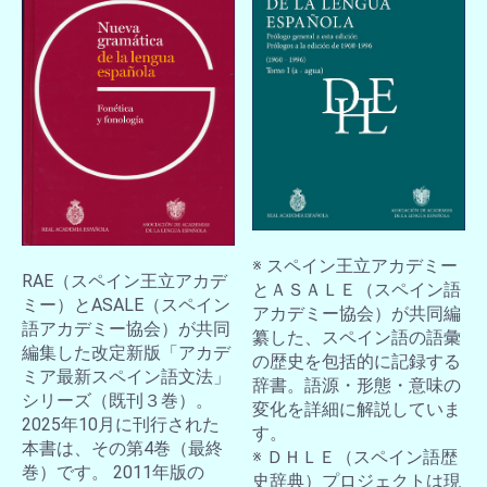
※ スペイン王立アカデミー
RAE（スペイン王立アカデ
とＡＳＡＬＥ（スペイン語
ミー）とASALE（スペイン
アカデミー協会）が共同編
語アカデミー協会）が共同
纂した、スペイン語の語彙
編集した改定新版「アカデ
の歴史を包括的に記録する
ミア最新スペイン語文法」
辞書。語源・形態・意味の
シリーズ（既刊３巻）。
変化を詳細に解説していま
2025年10月に刊行された
す。
本書は、その第4巻（最終
※ ＤＨＬＥ（スペイン語歴
巻）です。 2011年版の
史辞典）プロジェクトは現