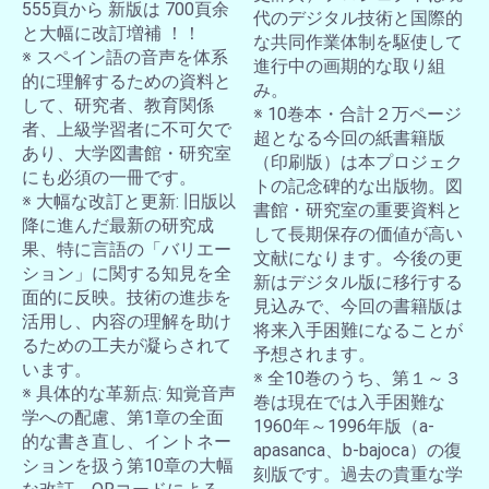
555頁から 新版は 700頁余
代のデジタル技術と国際的
と大幅に改訂増補 ！！
な共同作業体制を駆使して
※ スペイン語の音声を体系
進行中の画期的な取り組
的に理解するための資料と
み。
して、研究者、教育関係
※ 10巻本・合計２万ページ
者、上級学習者に不可欠で
超となる今回の紙書籍版
あり、大学図書館・研究室
（印刷版）は本プロジェク
にも必須の一冊です。
トの記念碑的な出版物。図
※ 大幅な改訂と更新: 旧版以
書館・研究室の重要資料と
降に進んだ最新の研究成
して長期保存の価値が高い
果、特に言語の「バリエー
文献になります。今後の更
ション」に関する知見を全
新はデジタル版に移行する
面的に反映。技術の進歩を
見込みで、今回の書籍版は
活用し、内容の理解を助け
将来入手困難になることが
るための工夫が凝らされて
予想されます。
います。
※ 全10巻のうち、第１～３
※ 具体的な革新点: 知覚音声
巻は現在では入手困難な
学への配慮、第1章の全面
1960年～1996年版（a-
的な書き直し、イントネー
apasanca、b-bajoca）の復
ションを扱う第10章の大幅
刻版です。過去の貴重な学