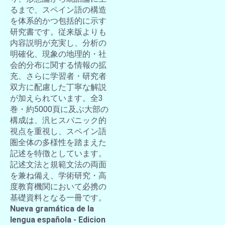
るまで、スペイン語の構造
を体系的かつ包括的に示す
研究書です。従来版よりも
内容説明が充実し、分析の
明確化、現象の地理的・社
会的分布に関する情報の拡
充、さらに学習者・研究者
双方に配慮した丁寧な解説
が加えられています。全3
巻・約5000頁に及ぶ大部の
構成は、汎ヒスパニック的
視点を重視し、スペイン語
圏全体の多様性を踏まえた
記述を特徴としています。
記述文法と規範文法の両面
を兼ね備え、学術研究・高
度教育機関において必携の
基礎資料となる一冊です。
Nueva gramática de la
lengua española - Edicion