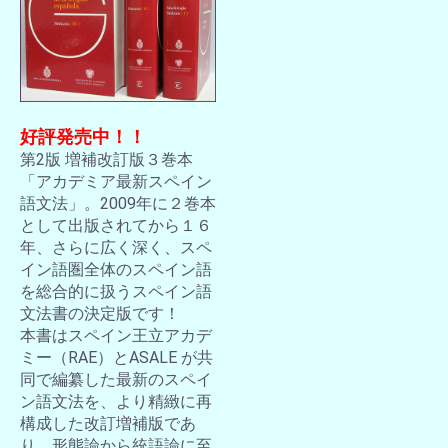
好評発売中！！
第2版 増補改訂版３巻本
「アカデミア最新スペイン
語文法」。2009年に２巻本
として出版されてから１６
年、さらに広く深く、スペ
イン語圏全体のスペイン語
を総合的に扱うスペイン語
文法書の決定版です！
本書はスペイン王立アカデ
ミー（RAE）とASALE が共
同で編纂した最新のスペイ
ン語文法を、より精緻に再
構成した改訂増補版であ
り、形態論から統語論に至