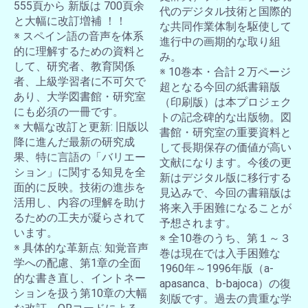
555頁から 新版は 700頁余
代のデジタル技術と国際的
と大幅に改訂増補 ！！
な共同作業体制を駆使して
※ スペイン語の音声を体系
進行中の画期的な取り組
的に理解するための資料と
み。
して、研究者、教育関係
※ 10巻本・合計２万ページ
者、上級学習者に不可欠で
超となる今回の紙書籍版
あり、大学図書館・研究室
（印刷版）は本プロジェク
にも必須の一冊です。
トの記念碑的な出版物。図
※ 大幅な改訂と更新: 旧版以
書館・研究室の重要資料と
降に進んだ最新の研究成
して長期保存の価値が高い
果、特に言語の「バリエー
文献になります。今後の更
ション」に関する知見を全
新はデジタル版に移行する
面的に反映。技術の進歩を
見込みで、今回の書籍版は
活用し、内容の理解を助け
将来入手困難になることが
るための工夫が凝らされて
予想されます。
います。
※ 全10巻のうち、第１～３
※ 具体的な革新点: 知覚音声
巻は現在では入手困難な
学への配慮、第1章の全面
1960年～1996年版（a-
的な書き直し、イントネー
apasanca、b-bajoca）の復
ションを扱う第10章の大幅
刻版です。過去の貴重な学