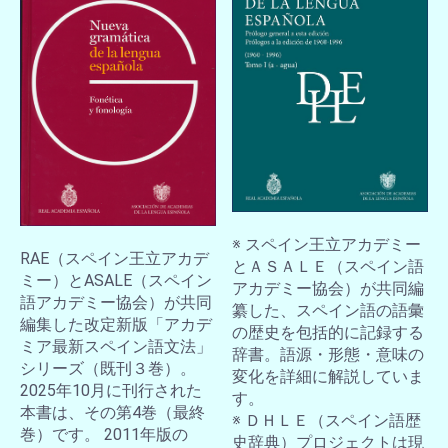
※ スペイン王立アカデミー
RAE（スペイン王立アカデ
とＡＳＡＬＥ（スペイン語
ミー）とASALE（スペイン
アカデミー協会）が共同編
語アカデミー協会）が共同
纂した、スペイン語の語彙
編集した改定新版「アカデ
の歴史を包括的に記録する
ミア最新スペイン語文法」
辞書。語源・形態・意味の
シリーズ（既刊３巻）。
変化を詳細に解説していま
2025年10月に刊行された
す。
本書は、その第4巻（最終
※ ＤＨＬＥ（スペイン語歴
巻）です。 2011年版の
史辞典）プロジェクトは現