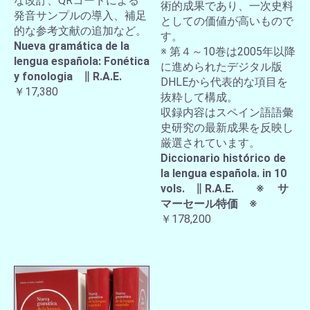
な改訂、QRコードによる
術的成果であり、一次史料
発音サンプルの導入、補足
としての価値が高いもので
的な参考文献の追加など。
す。
Nueva gramática de la
※ 第４～10巻は2005年以降
lengua española: Fonética
に進められたデジタル版
y fonologia ∥ R.A.E.
DHLEから代表的な項目を
￥17,380
抜粋して構成。
収録内容はスペイン語語彙
史研究の最新成果を反映し
厳選されています。
Diccionario histórico de
la lengua española. in 10
vols. ∥ R.A.E. ※ サ
マーセール特価 ※
￥178,200