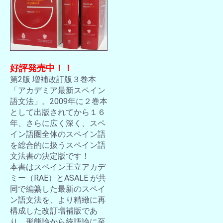
好評発売中！！
第2版 増補改訂版３巻本
「アカデミア最新スペイン
語文法」。2009年に２巻本
として出版されてから１６
年、さらに広く深く、スペ
イン語圏全体のスペイン語
を総合的に扱うスペイン語
文法書の決定版です！
本書はスペイン王立アカデ
ミー（RAE）とASALE が共
同で編纂した最新のスペイ
ン語文法を、より精緻に再
構成した改訂増補版であ
り、形態論から統語論に至