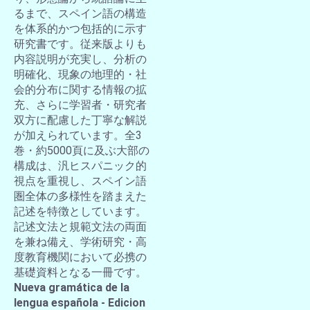
るまで、スペイン語の構造
を体系的かつ包括的に示す
研究書です。従来版よりも
内容説明が充実し、分析の
明確化、現象の地理的・社
会的分布に関する情報の拡
充、さらに学習者・研究者
双方に配慮した丁寧な解説
が加えられています。全3
巻・約5000頁に及ぶ大部の
構成は、汎ヒスパニック的
視点を重視し、スペイン語
圏全体の多様性を踏まえた
記述を特徴としています。
記述文法と規範文法の両面
を兼ね備え、学術研究・高
度教育機関において必携の
基礎資料となる一冊です。
Nueva gramática de la
lengua española - Edicion