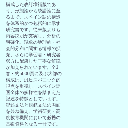
構成した改訂増補版であ
り、形態論から統語論に至
るまで、スペイン語の構造
を体系的かつ包括的に示す
研究書です。従来版よりも
内容説明が充実し、分析の
明確化、現象の地理的・社
会的分布に関する情報の拡
充、さらに学習者・研究者
双方に配慮した丁寧な解説
が加えられています。全3
巻・約5000頁に及ぶ大部の
構成は、汎ヒスパニック的
視点を重視し、スペイン語
圏全体の多様性を踏まえた
記述を特徴としています。
記述文法と規範文法の両面
を兼ね備え、学術研究・高
度教育機関において必携の
基礎資料となる一冊です。