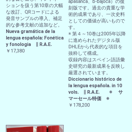
apasanca、b-bajoca）の復
ションを扱う第10章の大幅
刻版です。過去の貴重な学
な改訂、QRコードによる
術的成果であり、一次史料
発音サンプルの導入、補足
としての価値が高いもので
的な参考文献の追加など。
す。
Nueva gramática de la
※ 第４～10巻は2005年以降
lengua española: Fonética
に進められたデジタル版
y fonologia ∥ R.A.E.
DHLEから代表的な項目を
￥17,380
抜粋して構成。
収録内容はスペイン語語彙
史研究の最新成果を反映し
厳選されています。
Diccionario histórico de
la lengua española. in 10
vols. ∥ R.A.E. ※ サ
マーセール特価 ※
￥178,200