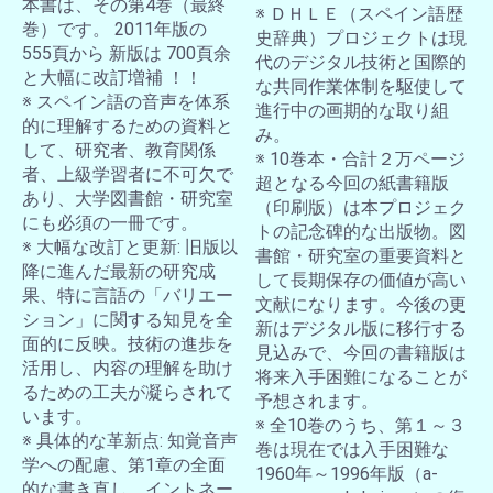
本書は、その第4巻（最終
※ ＤＨＬＥ（スペイン語歴
巻）です。 2011年版の
史辞典）プロジェクトは現
555頁から 新版は 700頁余
代のデジタル技術と国際的
と大幅に改訂増補 ！！
な共同作業体制を駆使して
※ スペイン語の音声を体系
進行中の画期的な取り組
的に理解するための資料と
み。
して、研究者、教育関係
※ 10巻本・合計２万ページ
者、上級学習者に不可欠で
超となる今回の紙書籍版
あり、大学図書館・研究室
（印刷版）は本プロジェク
にも必須の一冊です。
トの記念碑的な出版物。図
※ 大幅な改訂と更新: 旧版以
書館・研究室の重要資料と
降に進んだ最新の研究成
して長期保存の価値が高い
果、特に言語の「バリエー
文献になります。今後の更
ション」に関する知見を全
新はデジタル版に移行する
面的に反映。技術の進歩を
見込みで、今回の書籍版は
活用し、内容の理解を助け
将来入手困難になることが
るための工夫が凝らされて
予想されます。
います。
※ 全10巻のうち、第１～３
※ 具体的な革新点: 知覚音声
巻は現在では入手困難な
学への配慮、第1章の全面
1960年～1996年版（a-
的な書き直し、イントネー