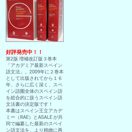
好評発売中！！
第2版 増補改訂版３巻本
「アカデミア最新スペイン
語文法」。2009年に２巻本
として出版されてから１６
年、さらに広く深く、スペ
イン語圏全体のスペイン語
を総合的に扱うスペイン語
文法書の決定版です！
本書はスペイン王立アカデ
ミー（RAE）とASALE が共
同で編纂した最新のスペイ
ン語文法を、より精緻に再