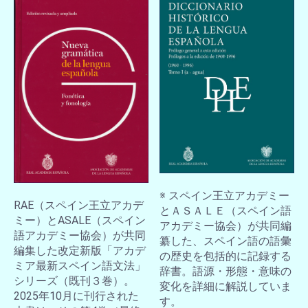
※ スペイン王立アカデミー
RAE（スペイン王立アカデ
とＡＳＡＬＥ（スペイン語
ミー）とASALE（スペイン
アカデミー協会）が共同編
語アカデミー協会）が共同
纂した、スペイン語の語彙
編集した改定新版「アカデ
の歴史を包括的に記録する
ミア最新スペイン語文法」
辞書。語源・形態・意味の
シリーズ（既刊３巻）。
変化を詳細に解説していま
2025年10月に刊行された
す。