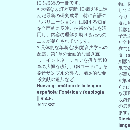
にも必須の一冊です。
物。
※ 大幅な改訂と更新: 旧版以降に進
して
んだ最新の研究成果、特に言語の
なり
「バリエーション」に関する知見
版に
を全面的に反映。技術の進歩を活
籍版
用し、内容の理解を助けるための
予想
工夫が凝らされています。
※ 
※ 具体的な革新点: 知覚音声学への
在では
配慮、第1章の全面的な書き直
版（a-
し、イントネーションを扱う第10
刻版
章の大幅な改訂、QRコードによる
果で
発音サンプルの導入、補足的な参
が高
考文献の追加など。
※ 第
Nueva gramática de la lengua
られ
española: Fonética y fonologia
な項
∥ R.A.E.
収録
￥17,380
の最
ます
Dicci
lengu