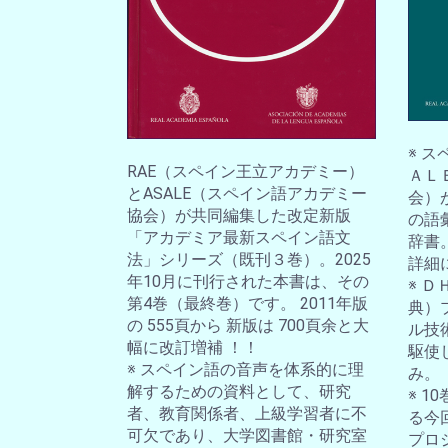
※ 
RAE（スペイン王立アカデミー）
ＡＬ
とASALE（スペイン語アカデミー
会）
協会）が共同編集した改定新版
の語
「アカデミア最新スペイン語文
辞書
法」シリーズ（既刊３巻）。2025
詳細
年10月に刊行された本書は、その
※ 
第4巻（最終巻）です。 2011年版
典）
の 555頁から 新版は 700頁余と大
ル技
幅に改訂増補 ！！
駆使
※ スペイン語の音声を体系的に理
み。
解するための資料として、研究
※ 
者、教育関係者、上級学習者に不
る今
可欠であり、大学図書館・研究室
プロ