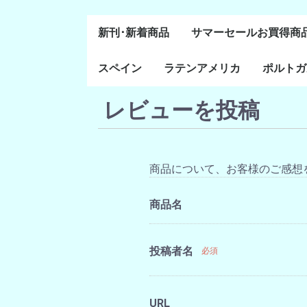
新刊･新着商品
サマーセールお買得商
スペイン
ラテンアメリカ
ポルトガ
通史・全般
８～１５世紀
１６～１８世紀
１８世紀末～２０世紀
20世紀後半以降
レビューを投稿
ラテン・アメリカ全般
メキシコ研究
中米・カリブ研究
キューバ研究
南米諸国
ペルー研究
チリ研究
アルゼンチン研究
ポルトガ
ブラジル
前半
商品について、お客様のご感想
商品名
投稿者名
必須
URL