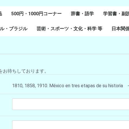
品
500円・1000円コーナー
辞書・語学
学習書・副
ル・ブラジル
芸術・スポーツ・文化・科学 等
スペイン語
ポルトガル語
Lenguas Ibericas
Lenguas Indigenas
スペインの教科書
その他
学習教材
副読本教材
絵本・児童
日本関
ル研究
研究
美術
音楽・舞踊
スポーツ
演劇・映画
料理・食文化
マンガ・コミック
その他
をお待ちしております。
1810, 1858, 1910. México en tres etapas de su historia -