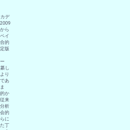
アカデ
009
から
ペイ
合的
定版
ー
編纂し
より
であ
ま
的か
従来
分析
会的
らに
た丁