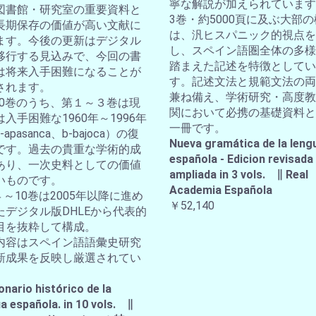
寧な解説が加えられています
図書館・研究室の重要資料と
3巻・約5000頁に及ぶ大部
長期保存の価値が高い文献に
は、汎ヒスパニック的視点を
ます。今後の更新はデジタル
し、スペイン語圏全体の多様
移行する見込みで、今回の書
踏まえた記述を特徴としてい
は将来入手困難になることが
す。記述文法と規範文法の両
されます。
兼ね備え、学術研究・高度教
全10巻のうち、第１～３巻は現
関において必携の基礎資料と
入手困難な1960年～1996年
一冊です。
apasanca、b-bajoca）の復
Nueva gramática de la leng
です。過去の貴重な学術的成
española - Edicion revisada
あり、一次史料としての価値
ampliada in 3 vols. ∥ Real
いものです。
Academia Española
４～10巻は2005年以降に進め
￥52,140
たデジタル版DHLEから代表的
目を抜粋して構成。
内容はスペイン語語彙史研究
新成果を反映し厳選されてい
。
onario histórico de la
a española. in 10 vols. ∥