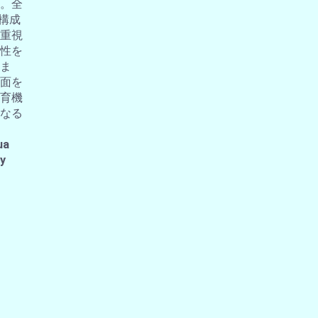
。全
の構成
重視
性を
ま
面を
育機
なる
ua
 y