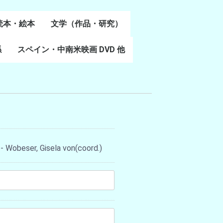
読本・絵本
文学（作品・研究）
書
係
スペイン・中南米映画 DVD 他
スペイン語文学
ポルトガル語文学
カタルーニャ文学
バスク文学
その他
- Wobeser, Gisela von(coord.)