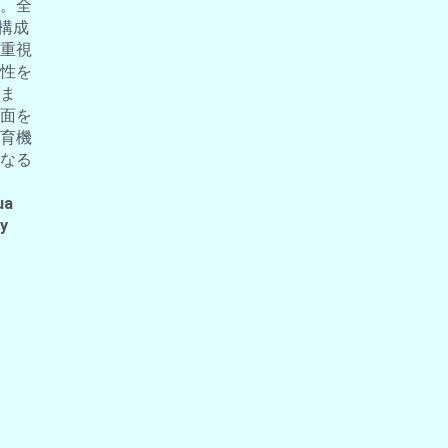
。全
の構成
重視
性を
ま
面を
育機
なる
ua
 y