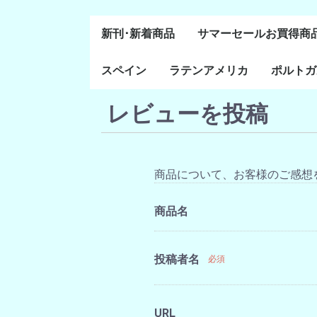
新刊･新着商品
サマーセールお買得商
スペイン
ラテンアメリカ
ポルトガ
通史・全般
８～１５世紀
１６～１８世紀
１８世紀末～２０世紀
20世紀後半以降
レビューを投稿
ラテン・アメリカ全般
メキシコ研究
中米・カリブ研究
キューバ研究
南米諸国
ペルー研究
チリ研究
アルゼンチン研究
ポルトガ
ブラジル
前半
商品について、お客様のご感想
商品名
投稿者名
必須
URL