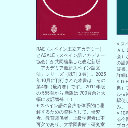
※ 
RAE（スペイン王立アカデミー）
ＡＬ
とASALE（スペイン語アカデミー
会）
協会）が共同編集した改定新版
の語
「アカデミア最新スペイン語文
辞書
法」シリーズ（既刊３巻）。2025
詳細
年10月に刊行された本書は、その
※ 
第4巻（最終巻）です。 2011年版
典）
の 555頁から 新版は 700頁余と大
ル技
幅に改訂増補 ！！
駆使
※ スペイン語の音声を体系的に理
み。
解するための資料として、研究
※ 
者、教育関係者、上級学習者に不
る今
可欠であり、大学図書館・研究室
プロ