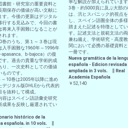
寧な解説が加えられています
図書館・研究室の重要資料と
3巻・約5000頁に及ぶ大部
長期保存の価値が高い文献に
は、汎ヒスパニック的視点を
ます。今後の更新はデジタル
し、スペイン語圏全体の多様
移行する見込みで、今回の書
踏まえた記述を特徴としてい
は将来入手困難になることが
す。記述文法と規範文法の両
されます。
兼ね備え、学術研究・高度教
全10巻のうち、第１～３巻は現
関において必携の基礎資料と
入手困難な1960年～1996年
一冊です。
apasanca、b-bajoca）の復
Nueva gramática de la leng
です。過去の貴重な学術的成
española - Edicion revisada
あり、一次史料としての価値
ampliada in 3 vols. ∥ Real
いものです。
Academia Española
４～10巻は2005年以降に進め
￥52,140
たデジタル版DHLEから代表的
目を抜粋して構成。
内容はスペイン語語彙史研究
新成果を反映し厳選されてい
。
onario histórico de la
a española. in 10 vols. ∥