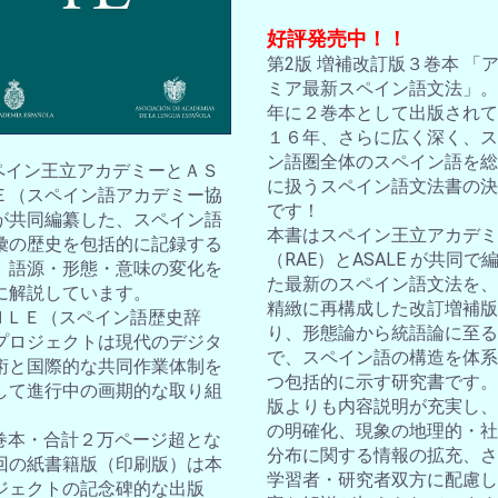
好評発売中！！
第2版 増補改訂版３巻本 「
ミア最新スペイン語文法」。2
年に２巻本として出版されて
１６年、さらに広く深く、ス
ン語圏全体のスペイン語を総
スペイン王立アカデミーとＡＳ
に扱うスペイン語文法書の決
Ｅ（スペイン語アカデミー協
です！
が共同編纂した、スペイン語
本書はスペイン王立アカデミ
彙の歴史を包括的に記録する
（RAE）とASALE が共同で
。語源・形態・意味の変化を
た最新のスペイン語文法を、
に解説しています。
精緻に再構成した改訂増補版
ＤＨＬＥ（スペイン語歴史辞
り、形態論から統語論に至る
プロジェクトは現代のデジタ
で、スペイン語の構造を体系
術と国際的な共同作業体制を
つ包括的に示す研究書です。
して進行中の画期的な取り組
版よりも内容説明が充実し、
の明確化、現象の地理的・社
10巻本・合計２万ページ超とな
分布に関する情報の拡充、さ
回の紙書籍版（印刷版）は本
学習者・研究者双方に配慮し
ジェクトの記念碑的な出版