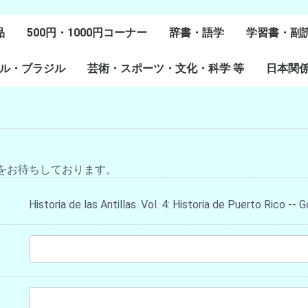
品
500円・1000円コーナー
辞書・語学
学習書・副
ル・ブラジル
芸術・スポーツ・文化・科学 等
スペイン語
ポルトガル語
Lenguas Ibericas
Lenguas Indigenas
スペインの教科書
その他
学習教材
副読本教材
絵本・児童
日本関
ル研究
研究
美術
音楽・舞踊
スポーツ
演劇・映画
料理・食文化
マンガ・コミック
その他
をお待ちしております。
Historia de las Antillas. Vol. 4: Historia de Puerto Rico -- 