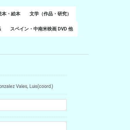
読本・絵本
文学（作品・研究）
書
係
スペイン・中南米映画 DVD 他
スペイン語文学
ポルトガル語文学
カタルーニャ文学
バスク文学
その他
Gonzalez Vales, Luis(coord.)