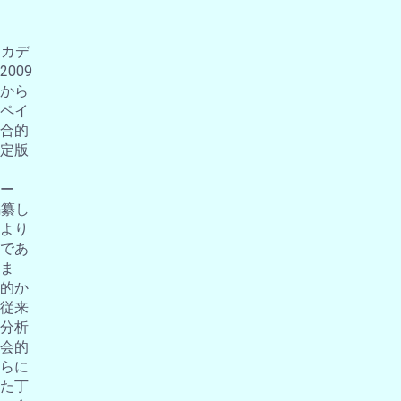
アカデ
009
から
ペイ
合的
定版
ー
編纂し
より
であ
ま
的か
従来
分析
会的
らに
た丁