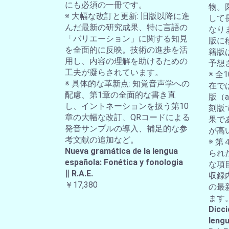
にも必須の一冊です。
物。
※ 大幅な改訂と更新: 旧版以降に進
して
んだ最新の研究成果、特に言語の
なり
「バリエーション」に関する知見
版に
を全面的に反映。技術の進歩を活
籍版
用し、内容の理解を助けるための
予想
工夫が凝らされています。
※ 
※ 具体的な革新点: 知覚音声学への
在では
配慮、第1章の全面的な書き直
版（a-
し、イントネーションを扱う第10
刻版
章の大幅な改訂、QRコードによる
果で
発音サンプルの導入、補足的な参
が高
考文献の追加など。
※ 第
Nueva gramática de la lengua
られ
española: Fonética y fonologia
な項
∥ R.A.E.
収録
￥17,380
の最
ます
Dicci
lengu