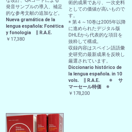
な改訂、QRコードによる
術的成果であり、一次史料
発音サンプルの導入、補足
としての価値が高いもので
的な参考文献の追加など。
す。
Nueva gramática de la
※ 第４～10巻は2005年以降
lengua española: Fonética
に進められたデジタル版
y fonologia ∥ R.A.E.
DHLEから代表的な項目を
￥17,380
抜粋して構成。
収録内容はスペイン語語彙
史研究の最新成果を反映し
厳選されています。
Diccionario histórico de
la lengua española. in 10
vols. ∥ R.A.E. ※ サ
マーセール特価 ※
￥178,200