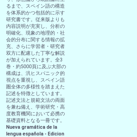
るまで、スペイン語の構造
を体系的かつ包括的に示す
研究書です。従来版よりも
内容説明が充実し、分析の
明確化、現象の地理的・社
会的分布に関する情報の拡
充、さらに学習者・研究者
双方に配慮した丁寧な解説
が加えられています。全3
巻・約5000頁に及ぶ大部の
構成は、汎ヒスパニック的
視点を重視し、スペイン語
圏全体の多様性を踏まえた
記述を特徴としています。
記述文法と規範文法の両面
を兼ね備え、学術研究・高
度教育機関において必携の
基礎資料となる一冊です。
Nueva gramática de la
lengua española - Edicion