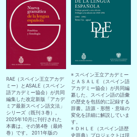
※ スペイン王立アカデミー
RAE（スペイン王立アカデ
とＡＳＡＬＥ（スペイン語
ミー）とASALE（スペイン
アカデミー協会）が共同編
語アカデミー協会）が共同
纂した、スペイン語の語彙
編集した改定新版「アカデ
の歴史を包括的に記録する
ミア最新スペイン語文法」
辞書。語源・形態・意味の
シリーズ（既刊３巻）。
変化を詳細に解説していま
2025年10月に刊行された
す。
本書は、その第4巻（最終
※ ＤＨＬＥ（スペイン語歴
巻）です。 2011年版の
史辞典）プロジェクトは現