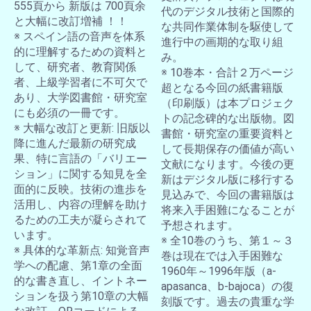
555頁から 新版は 700頁余
代のデジタル技術と国際的
と大幅に改訂増補 ！！
な共同作業体制を駆使して
※ スペイン語の音声を体系
進行中の画期的な取り組
的に理解するための資料と
み。
して、研究者、教育関係
※ 10巻本・合計２万ページ
者、上級学習者に不可欠で
超となる今回の紙書籍版
あり、大学図書館・研究室
（印刷版）は本プロジェク
にも必須の一冊です。
トの記念碑的な出版物。図
※ 大幅な改訂と更新: 旧版以
書館・研究室の重要資料と
降に進んだ最新の研究成
して長期保存の価値が高い
果、特に言語の「バリエー
文献になります。今後の更
ション」に関する知見を全
新はデジタル版に移行する
面的に反映。技術の進歩を
見込みで、今回の書籍版は
活用し、内容の理解を助け
将来入手困難になることが
るための工夫が凝らされて
予想されます。
います。
※ 全10巻のうち、第１～３
※ 具体的な革新点: 知覚音声
巻は現在では入手困難な
学への配慮、第1章の全面
1960年～1996年版（a-
的な書き直し、イントネー
apasanca、b-bajoca）の復
ションを扱う第10章の大幅
刻版です。過去の貴重な学