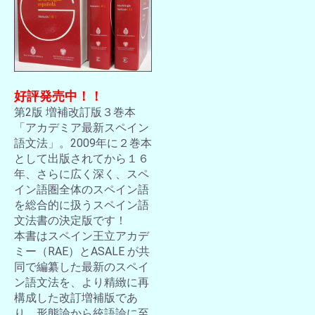
好評発売中！！
第2版 増補改訂版３巻本
「アカデミア最新スペイン
語文法」。2009年に２巻本
として出版されてから１６
年、さらに広く深く、スペ
イン語圏全体のスペイン語
を総合的に扱うスペイン語
文法書の決定版です！
本書はスペイン王立アカデ
ミー（RAE）とASALE が共
同で編纂した最新のスペイ
ン語文法を、より精緻に再
構成した改訂増補版であ
り、形態論から統語論に至