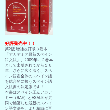
好評発売中！！
第2版 増補改訂版３巻本
「アカデミア最新スペイン
語文法」。2009年に２巻本
として出版されてから１６
年、さらに広く深く、スペ
イン語圏全体のスペイン語
を総合的に扱うスペイン語
文法書の決定版です！
本書はスペイン王立アカデ
ミー（RAE）とASALE が共
同で編纂した最新のスペイ
ン語文法を、より精緻に再