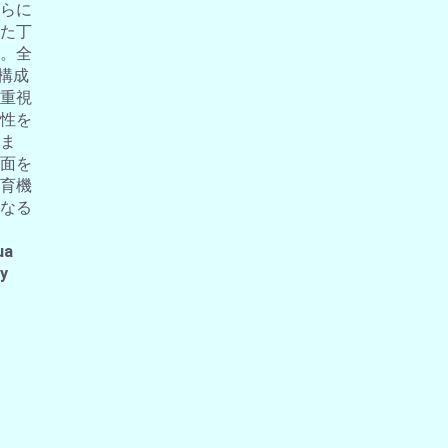
らに
た丁
。全
の構成
重視
性を
ま
面を
育機
なる
ua
 y