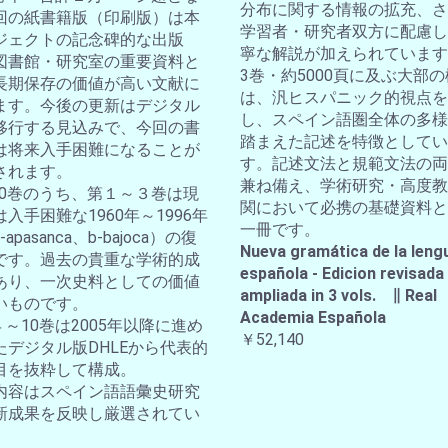
分布に関する情報の拡充、さ
回の紙書籍版（印刷版）は本
学習者・研究者双方に配慮し
ジェクトの記念碑的な出版
寧な解説が加えられています
図書館・研究室の重要資料と
3巻・約5000頁に及ぶ大部
長期保存の価値が高い文献に
は、汎ヒスパニック的視点を
ます。今後の更新はデジタル
し、スペイン語圏全体の多様
移行する見込みで、今回の書
踏まえた記述を特徴としてい
は将来入手困難になることが
す。記述文法と規範文法の両
されます。
兼ね備え、学術研究・高度教
全10巻のうち、第１～３巻は現
関において必携の基礎資料と
入手困難な1960年～1996年
一冊です。
apasanca、b-bajoca）の復
Nueva gramática de la leng
です。過去の貴重な学術的成
española - Edicion revisada
あり、一次史料としての価値
ampliada in 3 vols. ∥ Real
いものです。
Academia Española
４～10巻は2005年以降に進め
￥52,140
たデジタル版DHLEから代表的
目を抜粋して構成。
内容はスペイン語語彙史研究
新成果を反映し厳選されてい
。