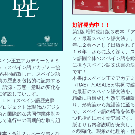
好評発売中！！
第2版 増補改訂版３巻本 「
ミア最新スペイン語文法」。2
年に２巻本として出版されて
１６年、さらに広く深く、ス
ン語圏全体のスペイン語を総
スペイン王立アカデミーとＡＳ
に扱うスペイン語文法書の決
Ｅ（スペイン語アカデミー協
です！
が共同編纂した、スペイン語
本書はスペイン王立アカデミ
彙の歴史を包括的に記録する
（RAE）とASALE が共同で
。語源・形態・意味の変化を
た最新のスペイン語文法を、
に解説しています。
精緻に再構成した改訂増補版
ＤＨＬＥ（スペイン語歴史辞
り、形態論から統語論に至る
プロジェクトは現代のデジタ
で、スペイン語の構造を体系
術と国際的な共同作業体制を
つ包括的に示す研究書です。
して進行中の画期的な取り組
版よりも内容説明が充実し、
の明確化、現象の地理的・社
10巻本・合計２万ページ超とな