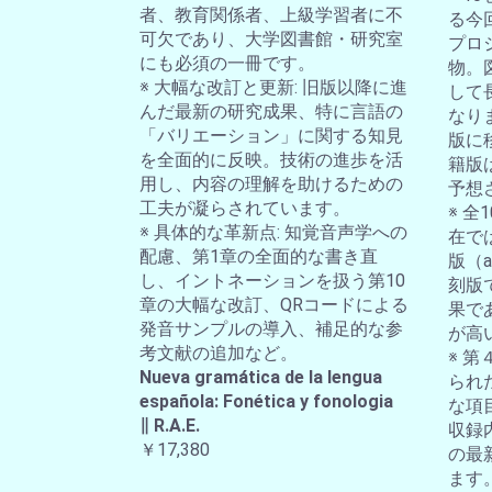
者、教育関係者、上級学習者に不
る今
可欠であり、大学図書館・研究室
プロ
にも必須の一冊です。
物。
※ 大幅な改訂と更新: 旧版以降に進
して
んだ最新の研究成果、特に言語の
なり
「バリエーション」に関する知見
版に
を全面的に反映。技術の進歩を活
籍版
用し、内容の理解を助けるための
予想
工夫が凝らされています。
※ 
※ 具体的な革新点: 知覚音声学への
在では
配慮、第1章の全面的な書き直
版（a-
し、イントネーションを扱う第10
刻版
章の大幅な改訂、QRコードによる
果で
発音サンプルの導入、補足的な参
が高
考文献の追加など。
※ 第
Nueva gramática de la lengua
られ
española: Fonética y fonologia
な項
∥ R.A.E.
収録
￥17,380
の最
ます