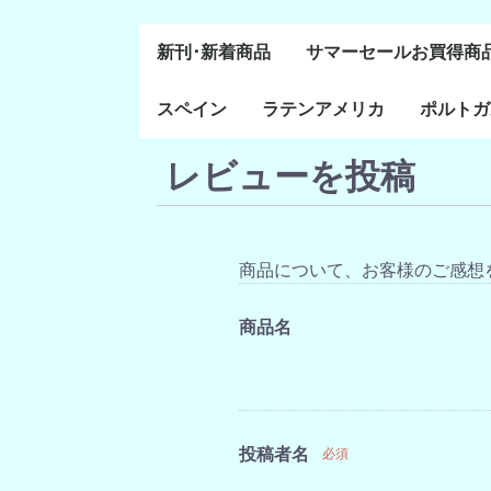
新刊･新着商品
サマーセールお買得商
スペイン
ラテンアメリカ
ポルトガ
通史・全般
８～１５世紀
１６～１８世紀
１８世紀末～２０世紀
20世紀後半以降
レビューを投稿
ラテン・アメリカ全般
メキシコ研究
中米・カリブ研究
キューバ研究
南米諸国
ペルー研究
チリ研究
アルゼンチン研究
ポルトガ
ブラジル
前半
商品について、お客様のご感想
商品名
投稿者名
必須