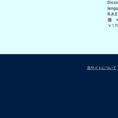
Dicci
lengu
R.
価 
￥178
当サイトについて