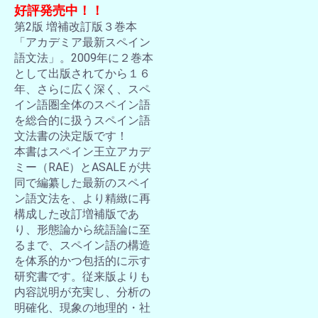
好評発売中！！
第2版 増補改訂版３巻本
「アカデミア最新スペイン
語文法」。2009年に２巻本
として出版されてから１６
年、さらに広く深く、スペ
イン語圏全体のスペイン語
を総合的に扱うスペイン語
文法書の決定版です！
本書はスペイン王立アカデ
ミー（RAE）とASALE が共
同で編纂した最新のスペイ
ン語文法を、より精緻に再
構成した改訂増補版であ
り、形態論から統語論に至
るまで、スペイン語の構造
を体系的かつ包括的に示す
研究書です。従来版よりも
内容説明が充実し、分析の
明確化、現象の地理的・社