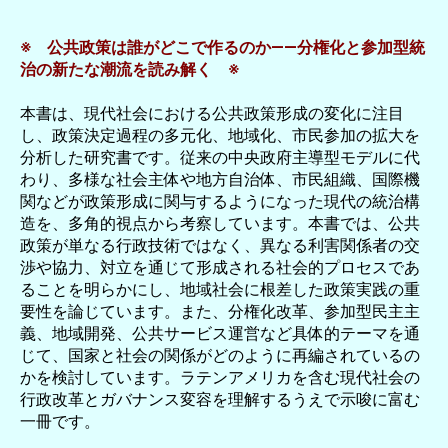
※ 公共政策は誰がどこで作るのか――分権化と参加型統
治の新たな潮流を読み解く ※
本書は、現代社会における公共政策形成の変化に注目
し、政策決定過程の多元化、地域化、市民参加の拡大を
分析した研究書です。従来の中央政府主導型モデルに代
わり、多様な社会主体や地方自治体、市民組織、国際機
関などが政策形成に関与するようになった現代の統治構
造を、多角的視点から考察しています。本書では、公共
政策が単なる行政技術ではなく、異なる利害関係者の交
渉や協力、対立を通じて形成される社会的プロセスであ
ることを明らかにし、地域社会に根差した政策実践の重
要性を論じています。また、分権化改革、参加型民主主
義、地域開発、公共サービス運営など具体的テーマを通
じて、国家と社会の関係がどのように再編されているの
かを検討しています。ラテンアメリカを含む現代社会の
行政改革とガバナンス変容を理解するうえで示唆に富む
一冊です。