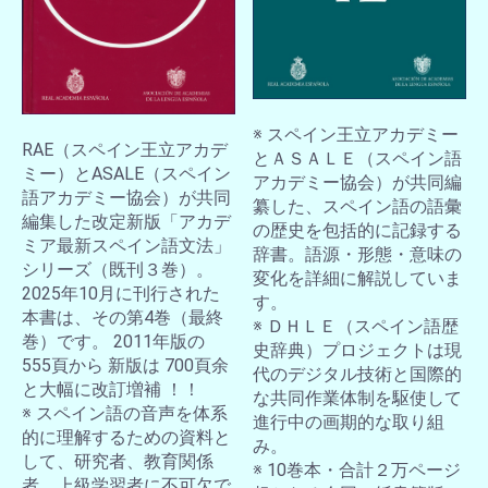
※ スペイン王立アカデミー
RAE（スペイン王立アカデ
とＡＳＡＬＥ（スペイン語
ミー）とASALE（スペイン
アカデミー協会）が共同編
語アカデミー協会）が共同
纂した、スペイン語の語彙
編集した改定新版「アカデ
の歴史を包括的に記録する
ミア最新スペイン語文法」
辞書。語源・形態・意味の
シリーズ（既刊３巻）。
変化を詳細に解説していま
2025年10月に刊行された
す。
本書は、その第4巻（最終
※ ＤＨＬＥ（スペイン語歴
巻）です。 2011年版の
史辞典）プロジェクトは現
555頁から 新版は 700頁余
代のデジタル技術と国際的
と大幅に改訂増補 ！！
な共同作業体制を駆使して
※ スペイン語の音声を体系
進行中の画期的な取り組
的に理解するための資料と
み。
して、研究者、教育関係
※ 10巻本・合計２万ページ
者、上級学習者に不可欠で