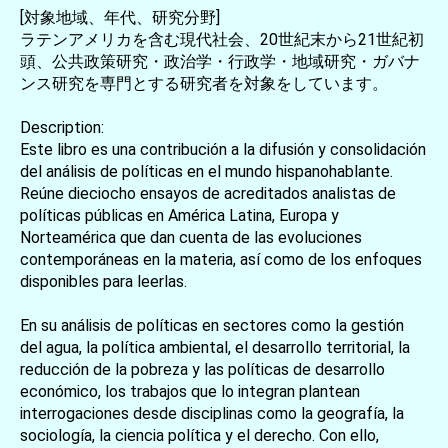
[対象地域、年代、研究分野]
ラテンアメリカを含む現代社会、20世紀末から21世紀初
頭、公共政策研究・政治学・行政学・地域研究・ガバナ
ンス研究を専門とする研究者を対象をしています。
Description:
Este libro es una contribución a la difusión y consolidación
del análisis de políticas en el mundo hispanohablante.
Reúne dieciocho ensayos de acreditados analistas de
políticas públicas en América Latina, Europa y
Norteamérica que dan cuenta de las evoluciones
contemporáneas en la materia, así como de los enfoques
disponibles para leerlas.
En su análisis de políticas en sectores como la gestión
del agua, la política ambiental, el desarrollo territorial, la
reducción de la pobreza y las políticas de desarrollo
económico, los trabajos que lo integran plantean
interrogaciones desde disciplinas como la geografía, la
sociología, la ciencia política y el derecho. Con ello,