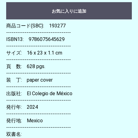
お気に入りに追加
商品コード(SBC): 193277
-----------------------------------
ISBN13: 9786075645629
-----------------------------------
サイズ: 16 x 23 x 1.1 cm
-----------------------------------
頁 数: 628 pgs.
-----------------------------------
装 丁: paper cover
-----------------------------------
出版社: El Colegio de México
-----------------------------------
発行年: 2024
-----------------------------------
発行地: Mexico
-----------------------------------
双書名: