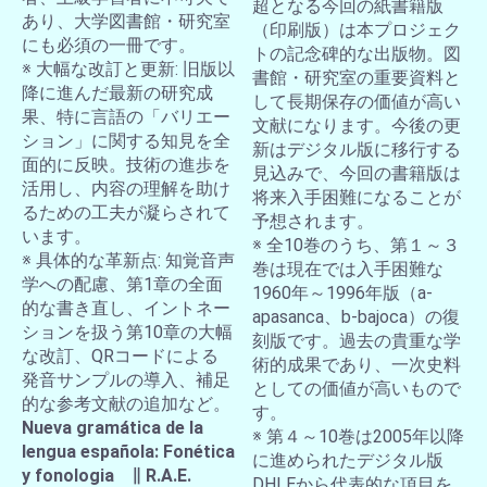
超となる今回の紙書籍版
あり、大学図書館・研究室
（印刷版）は本プロジェク
にも必須の一冊です。
トの記念碑的な出版物。図
※ 大幅な改訂と更新: 旧版以
書館・研究室の重要資料と
降に進んだ最新の研究成
して長期保存の価値が高い
果、特に言語の「バリエー
文献になります。今後の更
ション」に関する知見を全
新はデジタル版に移行する
面的に反映。技術の進歩を
見込みで、今回の書籍版は
活用し、内容の理解を助け
将来入手困難になることが
るための工夫が凝らされて
予想されます。
います。
※ 全10巻のうち、第１～３
※ 具体的な革新点: 知覚音声
巻は現在では入手困難な
学への配慮、第1章の全面
1960年～1996年版（a-
的な書き直し、イントネー
apasanca、b-bajoca）の復
ションを扱う第10章の大幅
刻版です。過去の貴重な学
な改訂、QRコードによる
術的成果であり、一次史料
発音サンプルの導入、補足
としての価値が高いもので
的な参考文献の追加など。
す。
Nueva gramática de la
※ 第４～10巻は2005年以降
lengua española: Fonética
に進められたデジタル版
y fonologia ∥ R.A.E.
DHLEから代表的な項目を