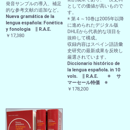
発音サンプルの導入、補足
としての価値が高いもので
的な参考文献の追加など。
す。
Nueva gramática de la
※ 第４～10巻は2005年以降
lengua española: Fonética
に進められたデジタル版
y fonologia ∥ R.A.E.
DHLEから代表的な項目を
￥17,380
抜粋して構成。
収録内容はスペイン語語彙
史研究の最新成果を反映し
厳選されています。
Diccionario histórico de
la lengua española. in 10
vols. ∥ R.A.E. ※ サ
マーセール特価 ※
￥178,200