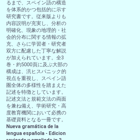
るまで、スペイン語の構造
を体系的かつ包括的に示す
研究書です。従来版よりも
内容説明が充実し、分析の
明確化、現象の地理的・社
会的分布に関する情報の拡
充、さらに学習者・研究者
双方に配慮した丁寧な解説
が加えられています。全3
巻・約5000頁に及ぶ大部の
構成は、汎ヒスパニック的
視点を重視し、スペイン語
圏全体の多様性を踏まえた
記述を特徴としています。
記述文法と規範文法の両面
を兼ね備え、学術研究・高
度教育機関において必携の
基礎資料となる一冊です。
Nueva gramática de la
lengua española - Edicion