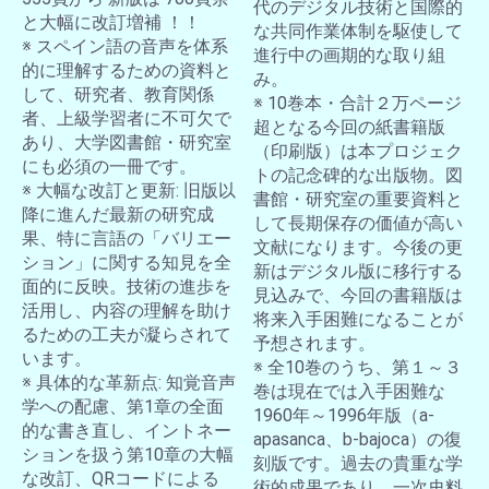
代のデジタル技術と国際的
と大幅に改訂増補 ！！
な共同作業体制を駆使して
※ スペイン語の音声を体系
進行中の画期的な取り組
的に理解するための資料と
み。
して、研究者、教育関係
※ 10巻本・合計２万ページ
者、上級学習者に不可欠で
超となる今回の紙書籍版
あり、大学図書館・研究室
（印刷版）は本プロジェク
にも必須の一冊です。
トの記念碑的な出版物。図
※ 大幅な改訂と更新: 旧版以
書館・研究室の重要資料と
降に進んだ最新の研究成
して長期保存の価値が高い
果、特に言語の「バリエー
文献になります。今後の更
ション」に関する知見を全
新はデジタル版に移行する
面的に反映。技術の進歩を
見込みで、今回の書籍版は
活用し、内容の理解を助け
将来入手困難になることが
るための工夫が凝らされて
予想されます。
います。
※ 全10巻のうち、第１～３
※ 具体的な革新点: 知覚音声
巻は現在では入手困難な
学への配慮、第1章の全面
1960年～1996年版（a-
的な書き直し、イントネー
apasanca、b-bajoca）の復
ションを扱う第10章の大幅
刻版です。過去の貴重な学
な改訂、QRコードによる
術的成果であり、一次史料