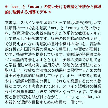
※ 「ser」と「estar」の使い分けを理論と実践から体系
的に理解する指導モデル ※
本書は、スペイン語学習者にとって最も習得が難しい文
法項目の一つである動詞「ser」と「estar」の使い分け
を、教育現場での実践を踏まえた体系的な教授モデルと
して提示した研究書です。従来の規則暗記型の説明だけ
では捉えきれない両動詞の意味や機能の違いを、言語学
的分析と外国語教育の視点から整理し、学習者が理解し
やすい指導方法を提案しています。意味論や語用論に基
づく理論的背景を示すとともに、実際の授業で活用でき
る学習活動や教材例、誤用分析、段階的な指導法などを
取り上げ、複雑な文法概念を効果的に習得するための教
育実践を具体的に解説しています。また、学習者が抱え
やすい誤解や困難を分析し、それらを克服するための教
授法についても考察されており、スペイン語教師の授業
設計や教員養成にも役立つ内容となっています。文法研
究と教育実践を結び付けながら、「ser」と「estar」の
本質的な理解を目指すための有用な一冊です。