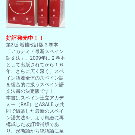
好評発売中！！
第2版 増補改訂版３巻本
「アカデミア最新スペイン
語文法」。2009年に２巻本
として出版されてから１６
年、さらに広く深く、スペ
イン語圏全体のスペイン語
を総合的に扱うスペイン語
文法書の決定版です！
本書はスペイン王立アカデ
ミー（RAE）とASALE が共
同で編纂した最新のスペイ
ン語文法を、より精緻に再
構成した改訂増補版であ
り、形態論から統語論に至