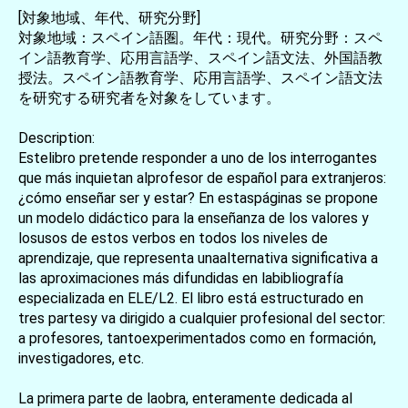
[対象地域、年代、研究分野]
対象地域：スペイン語圏。年代：現代。研究分野：スペ
イン語教育学、応用言語学、スペイン語文法、外国語教
授法。スペイン語教育学、応用言語学、スペイン語文法
を研究する研究者を対象をしています。
Description:
Estelibro pretende responder a uno de los interrogantes
que más inquietan alprofesor de español para extranjeros:
¿cómo enseñar ser y estar? En estaspáginas se propone
un modelo didáctico para la enseñanza de los valores y
losusos de estos verbos en todos los niveles de
aprendizaje, que representa unaalternativa significativa a
las aproximaciones más difundidas en labibliografía
especializada en ELE/L2. El libro está estructurado en
tres partesy va dirigido a cualquier profesional del sector:
a profesores, tantoexperimentados como en formación,
investigadores, etc.
La primera parte de laobra, enteramente dedicada al