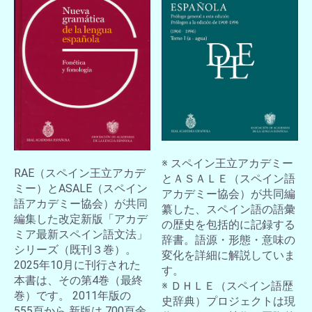
※ スペイン王立アカデミー
RAE（スペイン王立アカデ
とＡＳＡＬＥ（スペイン語
ミー）とASALE（スペイン
アカデミー協会）が共同編
語アカデミー協会）が共同
纂した、スペイン語の語彙
編集した改定新版「アカデ
の歴史を包括的に記録する
ミア最新スペイン語文法」
辞書。語源・形態・意味の
シリーズ（既刊３巻）。
変化を詳細に解説していま
2025年10月に刊行された
す。
本書は、その第4巻（最終
※ ＤＨＬＥ（スペイン語歴
巻）です。 2011年版の
史辞典）プロジェクトは現
555頁から 新版は 700頁余