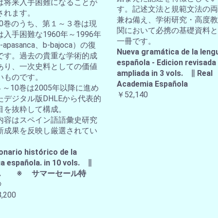
は将来入手困難になることが
す。記述文法と規範文法の両
されます。
兼ね備え、学術研究・高度教
全10巻のうち、第１～３巻は現
関において必携の基礎資料と
入手困難な1960年～1996年
一冊です。
apasanca、b-bajoca）の復
Nueva gramática de la leng
です。過去の貴重な学術的成
española - Edicion revisada
あり、一次史料としての価値
ampliada in 3 vols. ∥ Real
いものです。
Academia Española
４～10巻は2005年以降に進め
￥52,140
たデジタル版DHLEから代表的
目を抜粋して構成。
内容はスペイン語語彙史研究
新成果を反映し厳選されてい
。
onario histórico de la
a española. in 10 vols. ∥
A.E. ※ サマーセール特
※
,200