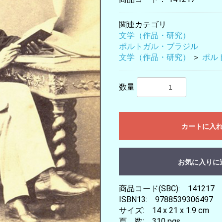
関連カテゴリ
文学（作品・研究）
ポルトガル・ブラジル
文学（作品・研究）
＞
ポル
数量
カートに入
お気に入りに
商品コード(SBC): 141217
ISBN13: 9788539306497
サイズ: 14 x 21 x 1.9 cm
頁 数: 310 pgs.