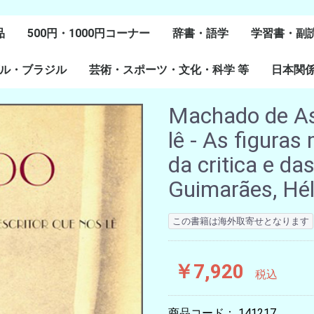
品
500円・1000円コーナー
辞書・語学
学習書・副
ル・ブラジル
芸術・スポーツ・文化・科学 等
スペイン語
ポルトガル語
Lenguas Ibericas
Lenguas Indigenas
スペインの教科書
その他
学習教材
副読本教材
絵本・児童
日本関
ル研究
研究
美術
音楽・舞踊
スポーツ
演劇・映画
料理・食文化
マンガ・コミック
その他
Machado de Ass
lê - As figura
da critica e da
Guimarães, Hél
この書籍は海外取寄せとなります
￥7,920
税込
商品コード：
141217