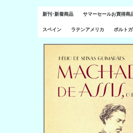
新刊･新着商品
サマーセールお買得商
スペイン
ラテンアメリカ
ポルトガ
通史・全般
８～１５世紀
１６～１８世紀
１８世紀末～２０世紀
20世紀後半以降
ラテン・アメリカ全般
メキシコ研究
中米・カリブ研究
キューバ研究
南米諸国
ペルー研究
チリ研究
アルゼンチン研究
ポルトガ
ブラジル
前半