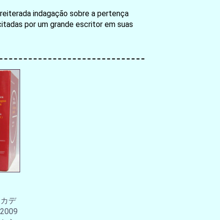
a reiterada indagação sobre a pertença
suscitadas por um grande escritor em suas
アカデ
009