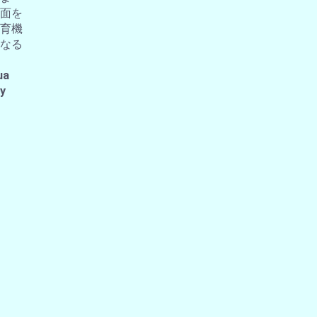
面を
育機
なる
ua
 y