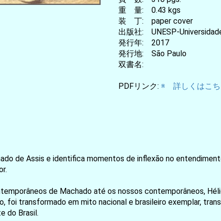
重 量: 0.43 kgs
装 丁: paper cover
出版社: UNESP-Universidade E
発行年: 2017
発行地: São Paulo
双書名:
PDFリンク:
※ 詳しくはこちら
chado de Assis e identifica momentos de inflexão no entendiment
or.
ontemporâneos de Machado até os nossos contemporâneos, Hél
o, foi transformado em mito nacional e brasileiro exemplar, tra
 do Brasil.