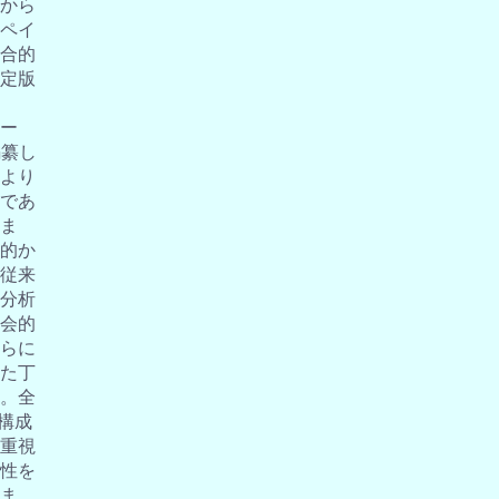
から
ペイ
合的
定版
ー
編纂し
より
であ
ま
的か
従来
分析
会的
らに
た丁
。全
の構成
重視
性を
ま