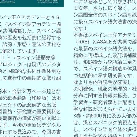
年に２巻本として出版されて
１６年、さらに広く深く、ス
ン語圏全体のスペイン語を総
スペイン王立アカデミーとＡＳ
に扱うスペイン語文法書の決
Ｅ（スペイン語アカデミー協
です！
が共同編纂した、スペイン語
本書はスペイン王立アカデミ
彙の歴史を包括的に記録する
（RAE）とASALE が共同で
。語源・形態・意味の変化を
た最新のスペイン語文法を、
に解説しています。
精緻に再構成した改訂増補版
ＤＨＬＥ（スペイン語歴史辞
り、形態論から統語論に至る
プロジェクトは現代のデジタ
で、スペイン語の構造を体系
術と国際的な共同作業体制を
つ包括的に示す研究書です。
して進行中の画期的な取り組
版よりも内容説明が充実し、
の明確化、現象の地理的・社
10巻本・合計２万ページ超とな
分布に関する情報の拡充、さ
回の紙書籍版（印刷版）は本
学習者・研究者双方に配慮し
ジェクトの記念碑的な出版
寧な解説が加えられています
図書館・研究室の重要資料と
3巻・約5000頁に及ぶ大部
長期保存の価値が高い文献に
は、汎ヒスパニック的視点を
ます。今後の更新はデジタル
し、スペイン語圏全体の多様
移行する見込みで、今回の書
踏まえた記述を特徴としてい