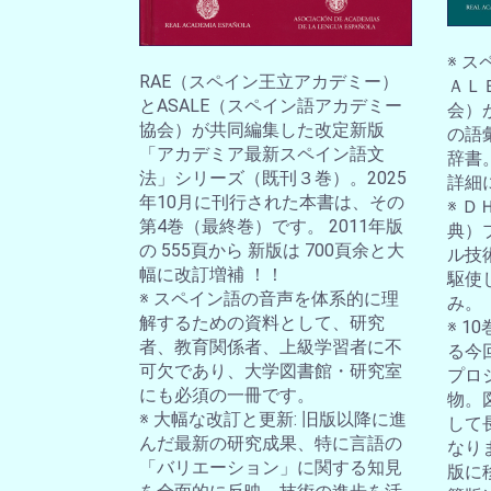
※ 
RAE（スペイン王立アカデミー）
ＡＬ
とASALE（スペイン語アカデミー
会）
協会）が共同編集した改定新版
の語
「アカデミア最新スペイン語文
辞書
法」シリーズ（既刊３巻）。2025
詳細
年10月に刊行された本書は、その
※ 
第4巻（最終巻）です。 2011年版
典）
の 555頁から 新版は 700頁余と大
ル技
幅に改訂増補 ！！
駆使
※ スペイン語の音声を体系的に理
み。
解するための資料として、研究
※ 
者、教育関係者、上級学習者に不
る今
可欠であり、大学図書館・研究室
プロ
にも必須の一冊です。
物。
※ 大幅な改訂と更新: 旧版以降に進
して
んだ最新の研究成果、特に言語の
なり
「バリエーション」に関する知見
版に