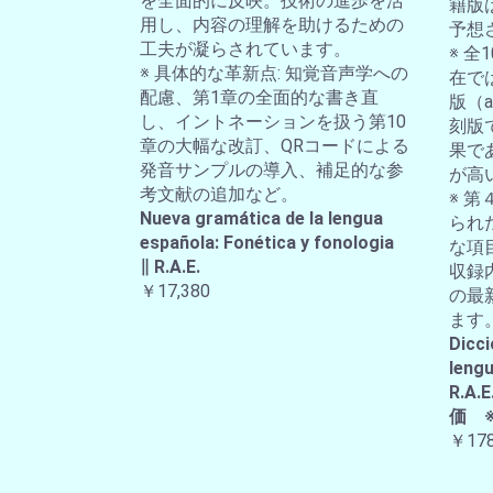
を全面的に反映。技術の進歩を活
籍版
用し、内容の理解を助けるための
予想
工夫が凝らされています。
※ 
※ 具体的な革新点: 知覚音声学への
在では
配慮、第1章の全面的な書き直
版（a-
し、イントネーションを扱う第10
刻版
章の大幅な改訂、QRコードによる
果で
発音サンプルの導入、補足的な参
が高
考文献の追加など。
※ 第
Nueva gramática de la lengua
られ
española: Fonética y fonologia
な項
∥ R.A.E.
収録
￥17,380
の最
ます
Dicci
lengu
R.
価 
￥178