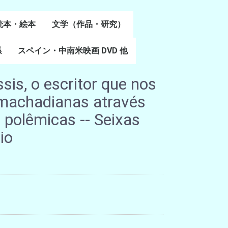
読本・絵本
文学（作品・研究）
書
係
スペイン・中南米映画 DVD 他
スペイン語文学
ポルトガル語文学
カタルーニャ文学
バスク文学
その他
is, o escritor que nos
s machadianas através
s polêmicas -- Seixas
io