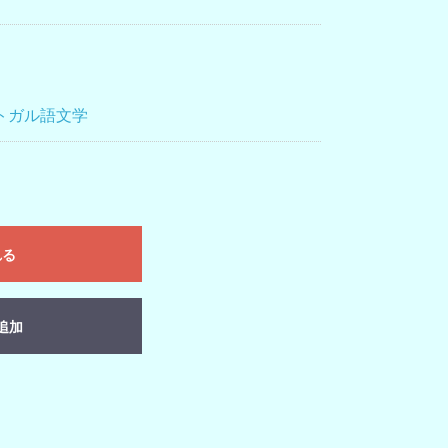
トガル語文学
れる
追加