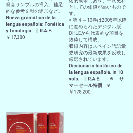
術的成果であり、一次史料
発音サンプルの導入、補足
としての価値が高いもので
的な参考文献の追加など。
す。
Nueva gramática de la
※ 第４～10巻は2005年以降
lengua española: Fonética
に進められたデジタル版
y fonologia ∥ R.A.E.
DHLEから代表的な項目を
￥17,380
抜粋して構成。
収録内容はスペイン語語彙
史研究の最新成果を反映し
厳選されています。
Diccionario histórico de
la lengua española. in 10
vols. ∥ R.A.E. ※ サ
マーセール特価 ※
￥178,200