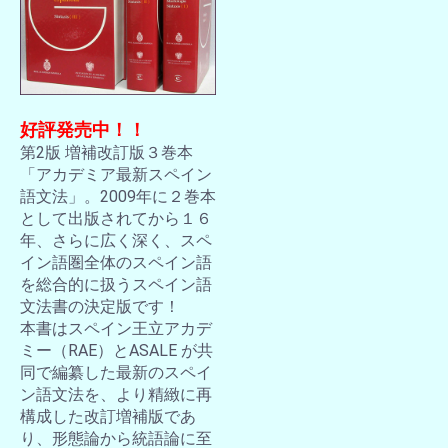
好評発売中！！
第2版 増補改訂版３巻本
「アカデミア最新スペイン
語文法」。2009年に２巻本
として出版されてから１６
年、さらに広く深く、スペ
イン語圏全体のスペイン語
を総合的に扱うスペイン語
文法書の決定版です！
本書はスペイン王立アカデ
ミー（RAE）とASALE が共
同で編纂した最新のスペイ
ン語文法を、より精緻に再
構成した改訂増補版であ
り、形態論から統語論に至