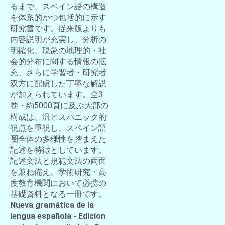
るまで、スペイン語の構造
を体系的かつ包括的に示す
研究書です。従来版よりも
内容説明が充実し、分析の
明確化、現象の地理的・社
会的分布に関する情報の拡
充、さらに学習者・研究者
双方に配慮した丁寧な解説
が加えられています。全3
巻・約5000頁に及ぶ大部の
構成は、汎ヒスパニック的
視点を重視し、スペイン語
圏全体の多様性を踏まえた
記述を特徴としています。
記述文法と規範文法の両面
を兼ね備え、学術研究・高
度教育機関において必携の
基礎資料となる一冊です。
Nueva gramática de la
lengua española - Edicion