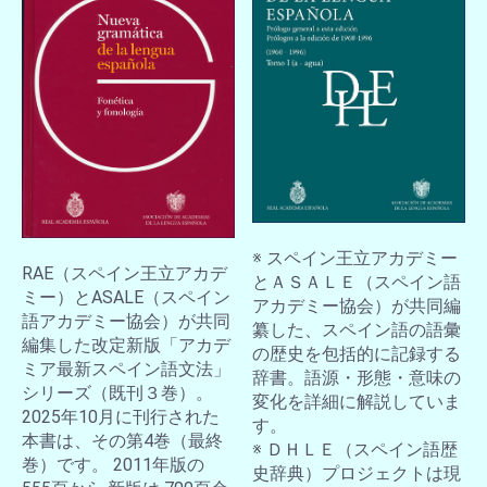
お買い物を続ける
カートへ進む
※ スペイン王立アカデミー
RAE（スペイン王立アカデ
とＡＳＡＬＥ（スペイン語
ミー）とASALE（スペイン
アカデミー協会）が共同編
語アカデミー協会）が共同
纂した、スペイン語の語彙
編集した改定新版「アカデ
の歴史を包括的に記録する
ミア最新スペイン語文法」
辞書。語源・形態・意味の
シリーズ（既刊３巻）。
変化を詳細に解説していま
2025年10月に刊行された
す。
本書は、その第4巻（最終
※ ＤＨＬＥ（スペイン語歴
巻）です。 2011年版の
史辞典）プロジェクトは現