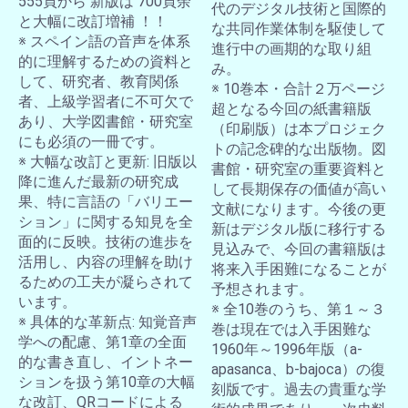
555頁から 新版は 700頁余
代のデジタル技術と国際的
と大幅に改訂増補 ！！
な共同作業体制を駆使して
※ スペイン語の音声を体系
進行中の画期的な取り組
的に理解するための資料と
み。
して、研究者、教育関係
※ 10巻本・合計２万ページ
者、上級学習者に不可欠で
超となる今回の紙書籍版
あり、大学図書館・研究室
（印刷版）は本プロジェク
にも必須の一冊です。
トの記念碑的な出版物。図
※ 大幅な改訂と更新: 旧版以
書館・研究室の重要資料と
降に進んだ最新の研究成
して長期保存の価値が高い
果、特に言語の「バリエー
文献になります。今後の更
ション」に関する知見を全
新はデジタル版に移行する
面的に反映。技術の進歩を
見込みで、今回の書籍版は
活用し、内容の理解を助け
将来入手困難になることが
るための工夫が凝らされて
予想されます。
います。
※ 全10巻のうち、第１～３
※ 具体的な革新点: 知覚音声
巻は現在では入手困難な
学への配慮、第1章の全面
1960年～1996年版（a-
的な書き直し、イントネー
apasanca、b-bajoca）の復
ションを扱う第10章の大幅
刻版です。過去の貴重な学
な改訂、QRコードによる