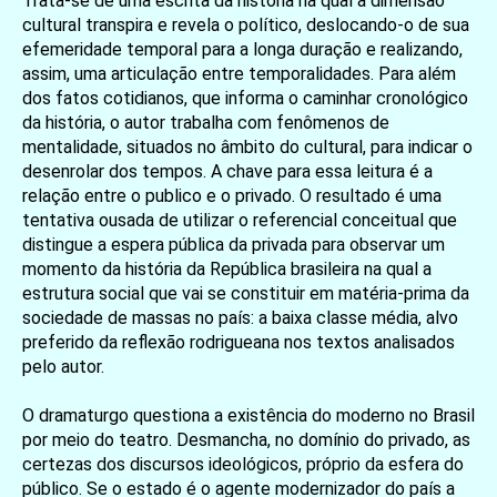
Trata-se de uma escrita da história na qual a dimensão
cultural transpira e revela o político, deslocando-o de sua
efemeridade temporal para a longa duração e realizando,
assim, uma articulação entre temporalidades. Para além
dos fatos cotidianos, que informa o caminhar cronológico
da história, o autor trabalha com fenômenos de
mentalidade, situados no âmbito do cultural, para indicar o
desenrolar dos tempos. A chave para essa leitura é a
relação entre o publico e o privado. O resultado é uma
tentativa ousada de utilizar o referencial conceitual que
distingue a espera pública da privada para observar um
momento da história da República brasileira na qual a
estrutura social que vai se constituir em matéria-prima da
sociedade de massas no país: a baixa classe média, alvo
preferido da reflexão rodrigueana nos textos analisados
pelo autor.
O dramaturgo questiona a existência do moderno no Brasil
por meio do teatro. Desmancha, no domínio do privado, as
certezas dos discursos ideológicos, próprio da esfera do
público. Se o estado é o agente modernizador do país a