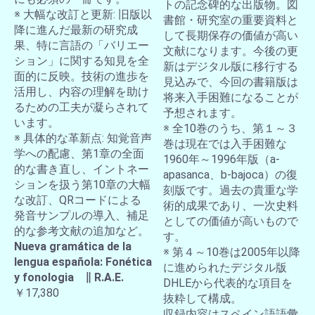
トの記念碑的な出版物。図
※ 大幅な改訂と更新: 旧版以
書館・研究室の重要資料と
降に進んだ最新の研究成
して長期保存の価値が高い
果、特に言語の「バリエー
文献になります。今後の更
ション」に関する知見を全
新はデジタル版に移行する
面的に反映。技術の進歩を
見込みで、今回の書籍版は
活用し、内容の理解を助け
将来入手困難になることが
るための工夫が凝らされて
予想されます。
います。
※ 全10巻のうち、第１～３
※ 具体的な革新点: 知覚音声
巻は現在では入手困難な
学への配慮、第1章の全面
1960年～1996年版（a-
的な書き直し、イントネー
apasanca、b-bajoca）の復
ションを扱う第10章の大幅
刻版です。過去の貴重な学
な改訂、QRコードによる
術的成果であり、一次史料
発音サンプルの導入、補足
としての価値が高いもので
的な参考文献の追加など。
す。
Nueva gramática de la
※ 第４～10巻は2005年以降
lengua española: Fonética
に進められたデジタル版
y fonologia ∥ R.A.E.
DHLEから代表的な項目を
￥17,380
抜粋して構成。
収録内容はスペイン語語彙