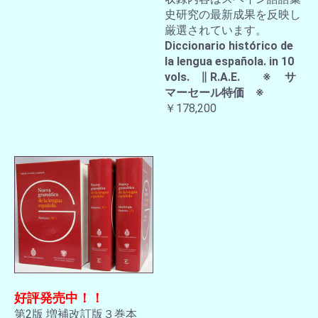
史研究の最新成果を反映し
厳選されています。
Diccionario histórico de
la lengua española. in 10
vols. ∥ R.A.E. ※ サ
マーセール特価 ※
￥178,200
好評発売中！！
第2版 増補改訂版３巻本