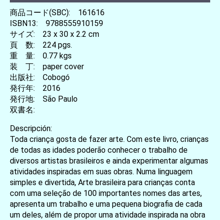
商品コード(SBC): 161616
ISBN13: 9788555910159
サイズ: 23 x 30 x 2.2 cm
頁 数: 224 pgs.
重 量: 0.77 kgs
装 丁: paper cover
出版社: Cobogó
発行年: 2016
発行地: São Paulo
双書名:
Descripción:
Toda criança gosta de fazer arte. Com este livro, crianças
de todas as idades poderão conhecer o trabalho de
diversos artistas brasileiros e ainda experimentar algumas
atividades inspiradas em suas obras. Numa linguagem
simples e divertida, Arte brasileira para crianças conta
com uma seleção de 100 importantes nomes das artes,
apresenta um trabalho e uma pequena biografia de cada
um deles, além de propor uma atividade inspirada na obra