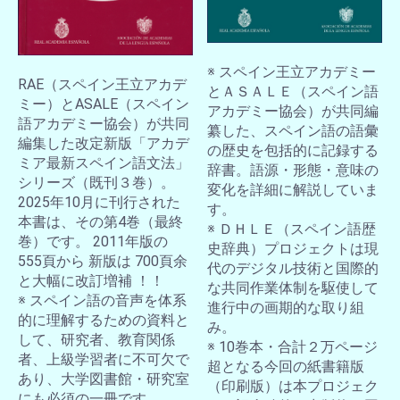
※ スペイン王立アカデミー
RAE（スペイン王立アカデ
とＡＳＡＬＥ（スペイン語
ミー）とASALE（スペイン
アカデミー協会）が共同編
語アカデミー協会）が共同
纂した、スペイン語の語彙
編集した改定新版「アカデ
の歴史を包括的に記録する
ミア最新スペイン語文法」
辞書。語源・形態・意味の
シリーズ（既刊３巻）。
変化を詳細に解説していま
2025年10月に刊行された
す。
本書は、その第4巻（最終
※ ＤＨＬＥ（スペイン語歴
巻）です。 2011年版の
史辞典）プロジェクトは現
555頁から 新版は 700頁余
代のデジタル技術と国際的
と大幅に改訂増補 ！！
な共同作業体制を駆使して
お買い物を続ける
カートへ進む
※ スペイン語の音声を体系
進行中の画期的な取り組
的に理解するための資料と
み。
して、研究者、教育関係
※ 10巻本・合計２万ページ
者、上級学習者に不可欠で
超となる今回の紙書籍版
あり、大学図書館・研究室
（印刷版）は本プロジェク
にも必須の一冊です。