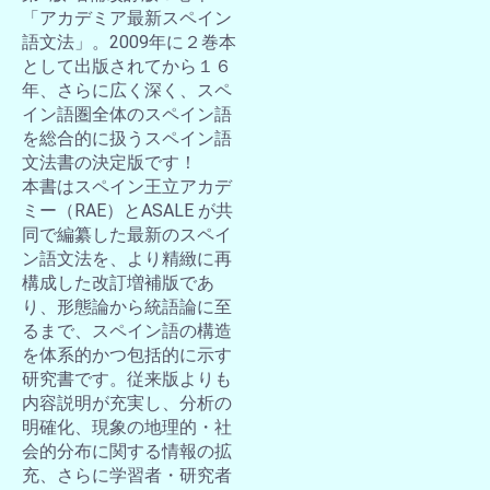
「アカデミア最新スペイン
語文法」。2009年に２巻本
として出版されてから１６
年、さらに広く深く、スペ
イン語圏全体のスペイン語
を総合的に扱うスペイン語
文法書の決定版です！
本書はスペイン王立アカデ
ミー（RAE）とASALE が共
同で編纂した最新のスペイ
ン語文法を、より精緻に再
構成した改訂増補版であ
り、形態論から統語論に至
るまで、スペイン語の構造
を体系的かつ包括的に示す
研究書です。従来版よりも
内容説明が充実し、分析の
明確化、現象の地理的・社
会的分布に関する情報の拡
充、さらに学習者・研究者