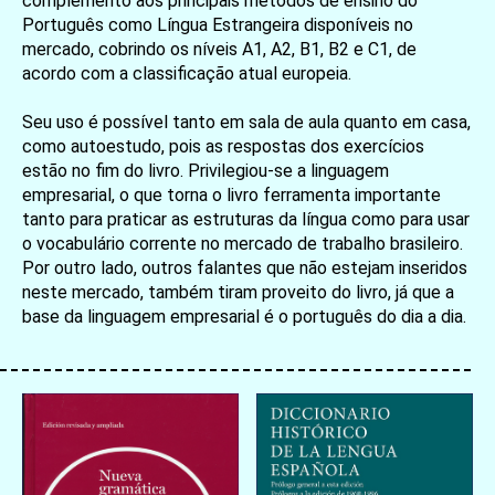
complemento aos principais métodos de ensino do
Português como Língua Estrangeira disponíveis no
mercado, cobrindo os níveis A1, A2, B1, B2 e C1, de
acordo com a classificação atual europeia.
Seu uso é possível tanto em sala de aula quanto em casa,
como autoestudo, pois as respostas dos exercícios
estão no fim do livro. Privilegiou-se a linguagem
empresarial, o que torna o livro ferramenta importante
tanto para praticar as estruturas da língua como para usar
o vocabulário corrente no mercado de trabalho brasileiro.
Por outro lado, outros falantes que não estejam inseridos
neste mercado, também tiram proveito do livro, já que a
base da linguagem empresarial é o português do dia a dia.