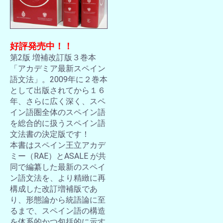
好評発売中！！
第2版 増補改訂版３巻本
「アカデミア最新スペイン
語文法」。2009年に２巻本
として出版されてから１６
年、さらに広く深く、スペ
イン語圏全体のスペイン語
を総合的に扱うスペイン語
文法書の決定版です！
本書はスペイン王立アカデ
ミー（RAE）とASALE が共
同で編纂した最新のスペイ
ン語文法を、より精緻に再
構成した改訂増補版であ
り、形態論から統語論に至
るまで、スペイン語の構造
を体系的かつ包括的に示す