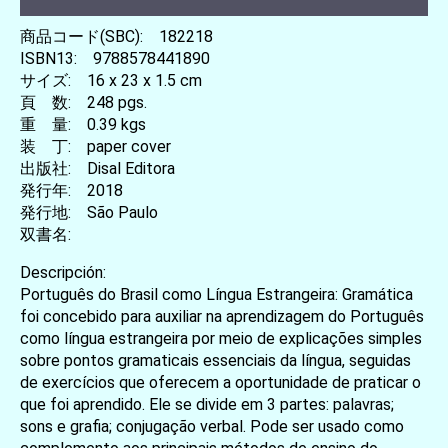
商品コード(SBC): 182218
ISBN13: 9788578441890
サイズ: 16 x 23 x 1.5 cm
頁 数: 248 pgs.
重 量: 0.39 kgs
装 丁: paper cover
出版社: Disal Editora
発行年: 2018
発行地: São Paulo
双書名:
Descripción:
Português do Brasil como Língua Estrangeira: Gramática
foi concebido para auxiliar na aprendizagem do Português
como língua estrangeira por meio de explicações simples
sobre pontos gramaticais essenciais da língua, seguidas
de exercícios que oferecem a oportunidade de praticar o
que foi aprendido. Ele se divide em 3 partes: palavras;
sons e grafia; conjugação verbal. Pode ser usado como