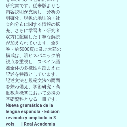
研究書です。従来版よりも
内容説明が充実し、分析の
明確化、現象の地理的・社
会的分布に関する情報の拡
充、さらに学習者・研究者
双方に配慮した丁寧な解説
が加えられています。全3
巻・約5000頁に及ぶ大部の
構成は、汎ヒスパニック的
視点を重視し、スペイン語
圏全体の多様性を踏まえた
記述を特徴としています。
記述文法と規範文法の両面
を兼ね備え、学術研究・高
度教育機関において必携の
基礎資料となる一冊です。
Nueva gramática de la
lengua española - Edicion
revisada y ampliada in 3
vols. ∥ Real Academia