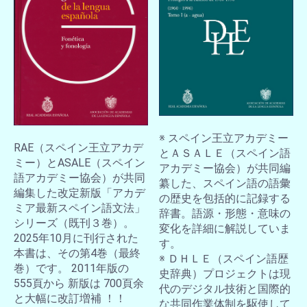
※ スペイン王立アカデミー
RAE（スペイン王立アカデ
とＡＳＡＬＥ（スペイン語
ミー）とASALE（スペイン
アカデミー協会）が共同編
語アカデミー協会）が共同
纂した、スペイン語の語彙
編集した改定新版「アカデ
の歴史を包括的に記録する
ミア最新スペイン語文法」
辞書。語源・形態・意味の
シリーズ（既刊３巻）。
変化を詳細に解説していま
2025年10月に刊行された
す。
本書は、その第4巻（最終
※ ＤＨＬＥ（スペイン語歴
お買い物を続ける
カートへ進む
巻）です。 2011年版の
史辞典）プロジェクトは現
555頁から 新版は 700頁余
代のデジタル技術と国際的
と大幅に改訂増補 ！！
な共同作業体制を駆使して