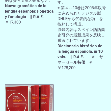
的な参考文献の追加など。
す。
Nueva gramática de la
※ 第４～10巻は2005年以降
lengua española: Fonética
に進められたデジタル版
y fonologia ∥ R.A.E.
DHLEから代表的な項目を
￥17,380
抜粋して構成。
収録内容はスペイン語語彙
史研究の最新成果を反映し
厳選されています。
Diccionario histórico de
la lengua española. in 10
vols. ∥ R.A.E. ※ サ
マーセール特価 ※
￥178,200