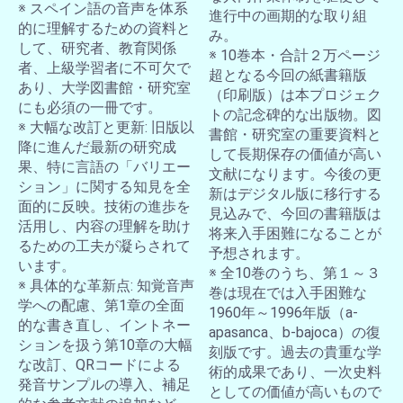
※ スペイン語の音声を体系
進行中の画期的な取り組
的に理解するための資料と
み。
して、研究者、教育関係
※ 10巻本・合計２万ページ
者、上級学習者に不可欠で
超となる今回の紙書籍版
あり、大学図書館・研究室
（印刷版）は本プロジェク
にも必須の一冊です。
トの記念碑的な出版物。図
※ 大幅な改訂と更新: 旧版以
書館・研究室の重要資料と
降に進んだ最新の研究成
して長期保存の価値が高い
果、特に言語の「バリエー
文献になります。今後の更
ション」に関する知見を全
新はデジタル版に移行する
面的に反映。技術の進歩を
見込みで、今回の書籍版は
活用し、内容の理解を助け
将来入手困難になることが
るための工夫が凝らされて
予想されます。
います。
※ 全10巻のうち、第１～３
※ 具体的な革新点: 知覚音声
巻は現在では入手困難な
学への配慮、第1章の全面
1960年～1996年版（a-
的な書き直し、イントネー
apasanca、b-bajoca）の復
ションを扱う第10章の大幅
刻版です。過去の貴重な学
な改訂、QRコードによる
術的成果であり、一次史料
発音サンプルの導入、補足
としての価値が高いもので