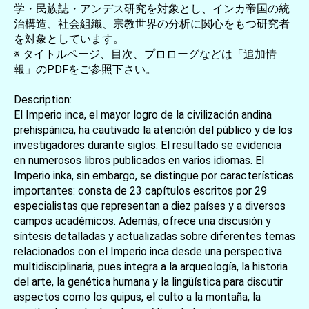
学・民族誌・アンデス研究を対象とし、インカ帝国の統
治構造、社会組織、宗教世界の分析に関心をもつ研究者
を対象としています。
※ タイトルページ、目次、プロローグなどは「追加情
報」のPDFをご参照下さい。
Description:
El Imperio inca, el mayor logro de la civilización andina
prehispánica, ha cautivado la atención del público y de los
investigadores durante siglos. El resultado se evidencia
en numerosos libros publicados en varios idiomas. El
Imperio inka, sin embargo, se distingue por características
importantes: consta de 23 capítulos escritos por 29
especialistas que representan a diez países y a diversos
campos académicos. Además, ofrece una discusión y
síntesis detalladas y actualizadas sobre diferentes temas
relacionados con el Imperio inca desde una perspectiva
multidisciplinaria, pues integra a la arqueología, la historia
del arte, la genética humana y la lingüística para discutir
aspectos como los quipus, el culto a la montaña, la