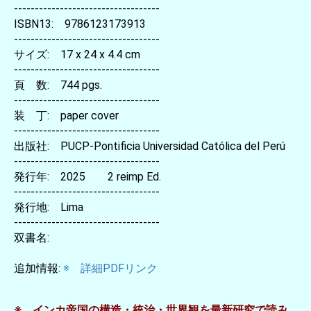
-----------------------------------
ISBN13: 9786123173913
-----------------------------------
サイズ: 17 x 24 x 4.4 cm
-----------------------------------
頁 数: 744 pgs.
-----------------------------------
装 丁: paper cover
-----------------------------------
出版社: PUCP-Pontificia Universidad Católica del Perú
-----------------------------------
発行年: 2025 2 reimp Ed.
-----------------------------------
発行地: Lima
-----------------------------------
双書名:
追加情報:
※ 詳細PDFリンク
※ インカ帝国の構造・統治・世界観を最新研究で読み