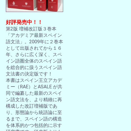
好評発売中！！
第2版 増補改訂版３巻本
「アカデミア最新スペイン
語文法」。2009年に２巻本
として出版されてから１６
年、さらに広く深く、スペ
イン語圏全体のスペイン語
を総合的に扱うスペイン語
文法書の決定版です！
本書はスペイン王立アカデ
ミー（RAE）とASALE が共
同で編纂した最新のスペイ
ン語文法を、より精緻に再
構成した改訂増補版であ
り、形態論から統語論に至
るまで、スペイン語の構造
を体系的かつ包括的に示す