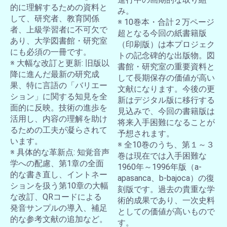
的に理解するための資料と
み。
して、研究者、教育関係
※ 10巻本・合計２万ページ
者、上級学習者に不可欠で
超となる今回の紙書籍版
あり、大学図書館・研究室
（印刷版）は本プロジェク
にも必須の一冊です。
トの記念碑的な出版物。図
※ 大幅な改訂と更新: 旧版以
書館・研究室の重要資料と
降に進んだ最新の研究成
して長期保存の価値が高い
果、特に言語の「バリエー
文献になります。今後の更
ション」に関する知見を全
新はデジタル版に移行する
面的に反映。技術の進歩を
見込みで、今回の書籍版は
活用し、内容の理解を助け
将来入手困難になることが
るための工夫が凝らされて
予想されます。
います。
※ 全10巻のうち、第１～３
※ 具体的な革新点: 知覚音声
巻は現在では入手困難な
学への配慮、第1章の全面
1960年～1996年版（a-
的な書き直し、イントネー
apasanca、b-bajoca）の復
ションを扱う第10章の大幅
刻版です。過去の貴重な学
な改訂、QRコードによる
術的成果であり、一次史料
発音サンプルの導入、補足
としての価値が高いもので
的な参考文献の追加など。
す。