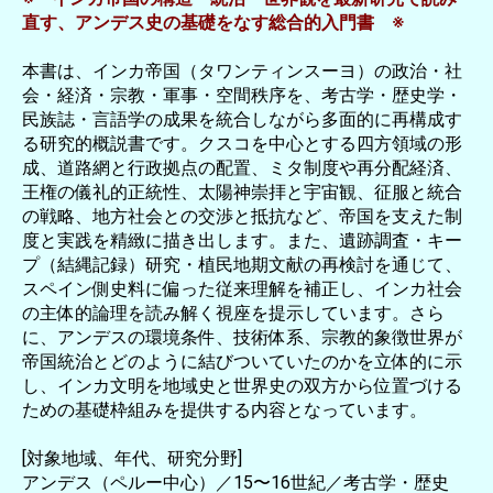
直す、アンデス史の基礎をなす総合的入門書 ※
本書は、インカ帝国（タワンティンスーヨ）の政治・社
会・経済・宗教・軍事・空間秩序を、考古学・歴史学・
民族誌・言語学の成果を統合しながら多面的に再構成す
る研究的概説書です。クスコを中心とする四方領域の形
成、道路網と行政拠点の配置、ミタ制度や再分配経済、
王権の儀礼的正統性、太陽神崇拝と宇宙観、征服と統合
の戦略、地方社会との交渉と抵抗など、帝国を支えた制
度と実践を精緻に描き出します。また、遺跡調査・キー
プ（結縄記録）研究・植民地期文献の再検討を通じて、
スペイン側史料に偏った従来理解を補正し、インカ社会
の主体的論理を読み解く視座を提示しています。さら
に、アンデスの環境条件、技術体系、宗教的象徴世界が
帝国統治とどのように結びついていたのかを立体的に示
し、インカ文明を地域史と世界史の双方から位置づける
ための基礎枠組みを提供する内容となっています。
[対象地域、年代、研究分野]
アンデス（ペルー中心）／15〜16世紀／考古学・歴史