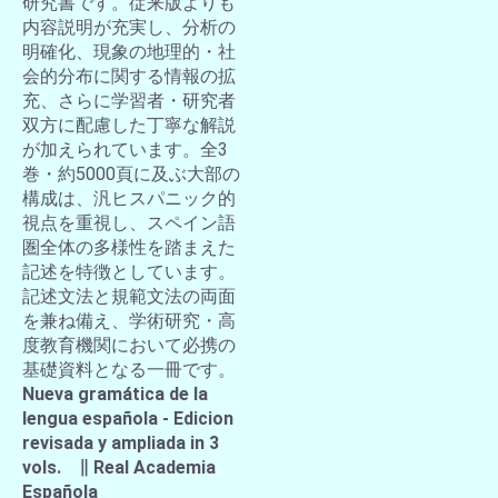
研究書です。従来版よりも
内容説明が充実し、分析の
明確化、現象の地理的・社
会的分布に関する情報の拡
充、さらに学習者・研究者
双方に配慮した丁寧な解説
が加えられています。全3
巻・約5000頁に及ぶ大部の
構成は、汎ヒスパニック的
視点を重視し、スペイン語
圏全体の多様性を踏まえた
記述を特徴としています。
記述文法と規範文法の両面
を兼ね備え、学術研究・高
度教育機関において必携の
基礎資料となる一冊です。
Nueva gramática de la
lengua española - Edicion
revisada y ampliada in 3
vols. ∥ Real Academia
Española