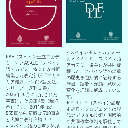
※ スペイン王立アカデミー
RAE（スペイン王立アカデ
とＡＳＡＬＥ（スペイン語
ミー）とASALE（スペイン
アカデミー協会）が共同編
語アカデミー協会）が共同
纂した、スペイン語の語彙
編集した改定新版「アカデ
の歴史を包括的に記録する
ミア最新スペイン語文法」
辞書。語源・形態・意味の
シリーズ（既刊３巻）。
変化を詳細に解説していま
2025年10月に刊行された
す。
本書は、その第4巻（最終
※ ＤＨＬＥ（スペイン語歴
巻）です。 2011年版の
史辞典）プロジェクトは現
555頁から 新版は 700頁余
代のデジタル技術と国際的
と大幅に改訂増補 ！！
な共同作業体制を駆使して
※ スペイン語の音声を体系
進行中の画期的な取り組