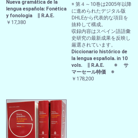
Nueva gramática de la
※ 第４～10巻は2005年以降
lengua española: Fonética
に進められたデジタル版
y fonologia ∥ R.A.E.
DHLEから代表的な項目を
￥17,380
抜粋して構成。
収録内容はスペイン語語彙
史研究の最新成果を反映し
厳選されています。
Diccionario histórico de
la lengua española. in 10
vols. ∥ R.A.E. ※ サ
マーセール特価 ※
￥178,200